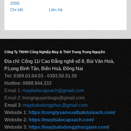
2006
Chi tiết
Liên hệ
Công Ty TNHH Công Nghiệp May & Thời Trang Trung Nguyên
Địa chỉ: Cổng 11/ Cao Đẳng nghề số 8, Bùi Văn Hoà,
P.Long Bình Tân, Biên Hoà, Đồng Nai
Tel: 0369.03.04.03 - 0393.50.51.50
Hotline: 0888.944.333
Email 1:
maybalocapxach@gmail.com
Email 2: trungnguyenbags@gmail.com
Email 3:
maybalodongphuc@gmail.com
Website 1:
https://congtysanxuatbalotuixach.com/
Website 2:
https://maybalocapxach.com/
Website 3:
https://maybalodongphucgiare.com
/