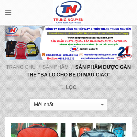
Skip
to
content
TRANG CHỦ
SẢN PHẨM
SẢN PHẨM ĐƯỢC GẮN
/
/
THẺ “BA LO CHO BE DI MAU GIAO”
LỌC