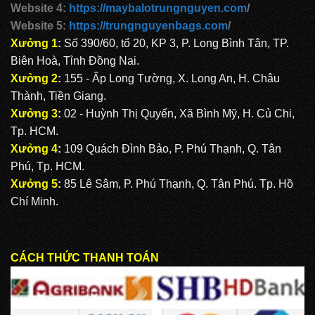
Website 4:
https://maybalotrungnguyen.com
/
Website 5:
https://trungnguyenbags.com
/
Xưởng 1
:
Số 390/60, tổ 20, KP 3, P. Long Bình Tân, TP.
Biên Hoà, Tỉnh Đồng Nai.
Xưởng 2
:
155 - Ấp Long Tường, X. Long An, H. Châu
Thành, Tiền Giang.
Xưởng 3
:
02 - Huỳnh Thị Quyến, Xã Bình Mỹ, H. Củ Chi,
Tp. HCM.
Xưởng 4
:
109 Quách Đình Bảo, P. Phú Thạnh, Q. Tân
Phú, Tp. HCM.
Xưởng 5
:
85 Lê Sâm, P. Phú Thạnh, Q. Tân Phú. Tp. Hồ
Chí Minh.
CÁCH THỨC THANH TOÁN