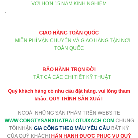
VỚI HƠN 15 NĂM KINH NGHIỆM
.
GIAO HÀNG TOÀN QUỐC
MIỄN PHÍ VẬN CHUYỂN VÀ GIAO HÀNG TẬN NƠI
TOÀN QUỐC
BẢO HÀNH TRỌN ĐỜI
TẤT CẢ CÁC CHI TIẾT KỸ THUẬT
Quý khách hàng có nhu cầu đặt hàng, vui lòng tham
khảo:
QUY TRÌNH SẢN XUẤT
NGOÀI NHỮNG SẢN PHẨM TRÊN WEBSITE
WWW
.CONGTYSANXUATBALOTUIXACH.COM
CHÚNG
TÔI NHẬN
GIA CÔNG THEO MẪU YÊU CẦU
BẤT KỲ
CỦA QUÝ KHÁCH!
HÂN HẠNH ĐƯỢC PHỤC VỤ QUÝ