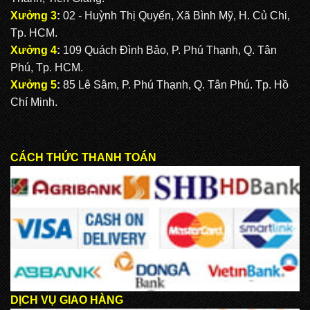
Xưởng 3
:
02 - Huỳnh Thị Quyến, Xã Bình Mỹ, H. Củ Chi,
Tp. HCM.
Xưởng 4
:
109 Quách Đình Bảo, P. Phú Thạnh, Q. Tân
Phú, Tp. HCM.
Xưởng 5
:
85 Lê Sâm, P. Phú Thạnh, Q. Tân Phú. Tp. Hồ
Chí Minh.
CÁCH THỨC THANH TOÁN
DỊCH VỤ GIAO HÀNG