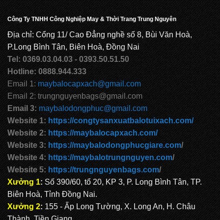
Công Ty TNHH Công Nghiệp May & Thời Trang Trung Nguyên
Địa chỉ: Cổng 11/ Cao Đẳng nghề số 8, Bùi Văn Hoà,
P.Long Bình Tân, Biên Hoà, Đồng Nai
Tel: 0369.03.04.03 - 0393.50.51.50
Hotline: 0888.944.333
Email 1:
maybalocapxach@gmail.com
Email 2: trungnguyenbags@gmail.com
Email 3:
maybalodongphuc@gmail.com
Website 1:
https://congtysanxuatbalotuixach.com/
Website 2:
https://maybalocapxach.com/
Website 3:
https://maybalodongphucgiare.com
/
Website 4:
https://maybalotrungnguyen.com
/
Website 5:
https://trungnguyenbags.com
/
Xưởng 1
:
Số 390/60, tổ 20, KP 3, P. Long Bình Tân, TP.
Biên Hoà, Tỉnh Đồng Nai.
Xưởng 2
:
155 - Ấp Long Tường, X. Long An, H. Châu
Thành, Tiền Giang.