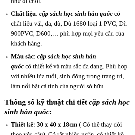
như đi chơi.
Chất liệu
:
cặp sách học sinh hàn quốc
có
chất liệu
vải, da, dù, Dù 1680 loại 1 PVC, Dù
900PVC, D600,… phù hợp mọi yêu cầu của
khách hàng.
Màu sắc
:
cặp sách học sinh hàn
quốc
có
thiết kế và màu sắc đa dạng. Phù hợp
với nhiều lứa tuổi, sinh động trong trang trí,
làm nổi bật cá tính của người sở hữu.
Thông số kỹ thuật chi tiết
cặp sách học
sinh hàn quốc
:
Thiết kế: 30 x 40 x 18cm
( Có thể thay đổi
theo yêu cầu). Có rất nhiều ngăn, có thiết kế