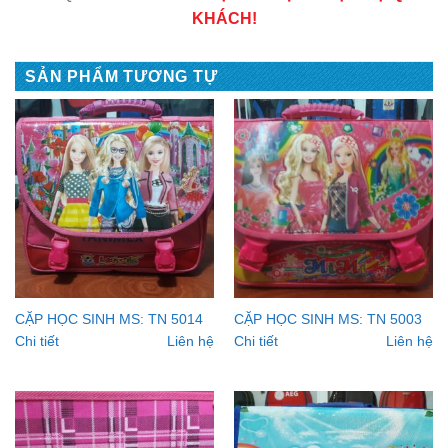
KHÁCH!
SẢN PHẨM TƯƠNG TỰ
CẶP HỌC SINH MS: TN 5014
CẶP HỌC SINH MS: TN 5003
Chi tiết
Liên hệ
Chi tiết
Liên hệ