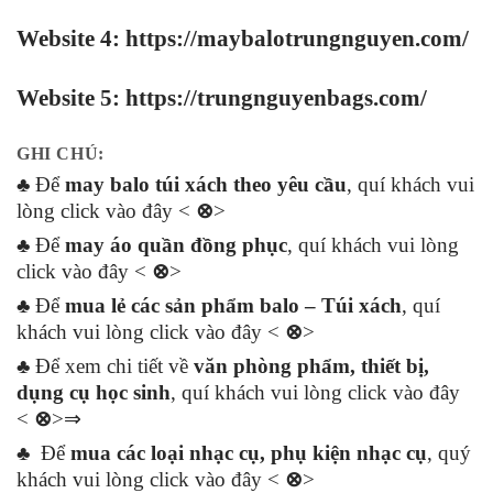
Website 4:
https://maybalotrungnguyen.com
/
Website 5:
https://trungnguyenbags.com
/
GHI CHÚ:
♣ Để
may balo túi xách theo yêu cầu
, quí khách vui
lòng click vào đây <
⊗
>
♣ Để
may áo quần đồng phục
, quí khách vui lòng
click vào đây <
⊗
>
♣ Để
mua lẻ các sản phẩm balo – Túi xách
, quí
khách vui lòng click vào đây <
⊗
>
♣ Để xem chi tiết về
văn phòng phẩm, thiết bị,
dụng cụ học sinh
, quí khách vui lòng click vào đây
<
⊗
>⇒
♣ Để
mua các loại nhạc cụ, phụ kiện nhạc cụ
, quý
khách vui lòng click vào đây <
⊗
>