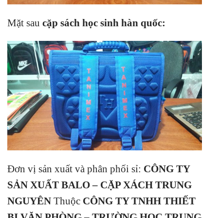
Mặt sau
cặp sách học sinh hàn quốc
:
Đơn vị sản xuất và phân phối sỉ:
CÔNG TY
SẢN XUẤT BALO –
CẶP XÁCH TRUNG
NGUYÊN
Thuộc
CÔNG TY TNHH THIẾT
BỊ VĂN PHÒNG – TRƯỜNG HỌC TRUNG