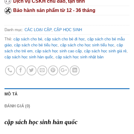
Dịch vụ CSKH chu đáo, tận tình
Bảo hành sản phẩm từ 12 - 36 tháng
Danh mục:
CÁC LOẠI CẶP
,
CẶP HỌC SINH
Thẻ:
cặp sách cho bé
,
cặp sách cho bé đi học
,
cặp sách cho bé mẫu
giáo
,
cặp sách cho bé tiểu học
,
cặp sách cho học sinh tiểu học
,
cặp
sách cho trẻ em
,
cặp sách học sinh cao cấp
,
cặp sách học sinh giá rẻ
,
cặp sách học sinh hàn quốc
,
cặp sách học sinh nhật bản
MÔ TẢ
ĐÁNH GIÁ (0)
cặp sách học sinh hàn quốc