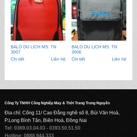
BALO DU LỊCH MS: TN
BALO DU LỊCH MS: TN
3007
3006
Chi tiết
Liên hệ
Chi tiết
Liên hệ
Công Ty TNHH Công Nghiệp May & Thời Trang Trung Nguyên
Địa chỉ: Cổng 11/ Cao Đẳng nghề số 8, Bùi Văn Hoà,
P.Long Bình Tân, Biên Hoà, Đồng Nai
Tel: 0369.03.04.03 - 0393.50.51.50
Hotline: 0888.944.333