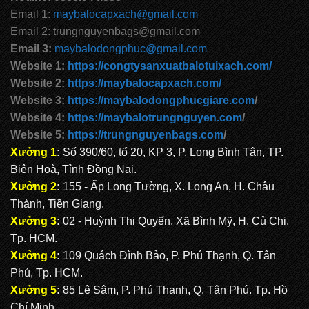
Email 1:
maybalocapxach@gmail.com
Email 2: trungnguyenbags@gmail.com
Email 3:
maybalodongphuc@gmail.com
Website 1:
https://congtysanxuatbalotuixach.com/
Website 2:
https://maybalocapxach.com/
Website 3:
https://maybalodongphucgiare.com
/
Website 4:
https://maybalotrungnguyen.com
/
Website 5:
https://trungnguyenbags.com
/
Xưởng 1
:
Số 390/60, tổ 20, KP 3, P. Long Bình Tân, TP.
Biên Hoà, Tỉnh Đồng Nai.
Xưởng 2
:
155 - Ấp Long Tường, X. Long An, H. Châu
Thành, Tiền Giang.
Xưởng 3
:
02 - Huỳnh Thị Quyến, Xã Bình Mỹ, H. Củ Chi,
Tp. HCM.
Xưởng 4
:
109 Quách Đình Bảo, P. Phú Thạnh, Q. Tân
Phú, Tp. HCM.
Xưởng 5
:
85 Lê Sâm, P. Phú Thạnh, Q. Tân Phú. Tp. Hồ
Chí Minh.