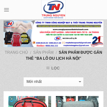
Skip
to
content
TRANG CHỦ
SẢN PHẨM
SẢN PHẨM ĐƯỢC GẮN
/
/
THẺ “BA LÔ DU LỊCH HÀ NỘI”
LỌC