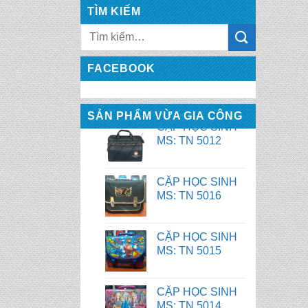
TÌM KIẾM
FACEBOOK
SẢN PHẨM VỪA GIA CÔNG
CẶP HỌC SINH
MS: TN 5016
CẶP HỌC SINH
MS: TN 5015
CẶP HỌC SINH
MS: TN 5014
CẶP HỌC SINH
MS: TN 5013