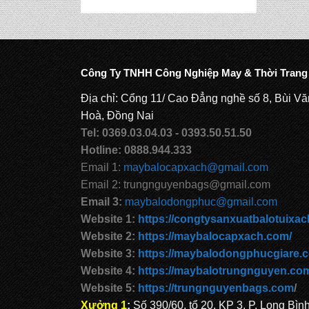
CẶP HỌC SINH
MS: TN 5012
Công Ty TNHH Công Nghiệp May & Thời Trang
Địa chỉ: Cổng 11/ Cao Đẳng nghề số 8, Bùi Vă
Hoà, Đồng Nai
Tel: 0369.03.04.03 - 0393.50.51.50
Hotline: 0888.944.333
Email 1:
maybalocapxach@gmail.com
Email 2: trungnguyenbags@gmail.com
Email 3:
maybalodongphuc@gmail.com
Website 1:
https://congtysanxuatbalotuixac
Website 2:
https://maybalocapxach.com/
Website 3:
https://maybalodongphucgiare.
Website 4:
https://maybalotrungnguyen.co
Website 5:
https://trungnguyenbags.com
/
Xưởng 1
:
Số 390/60, tổ 20, KP 3, P. Long Bìn