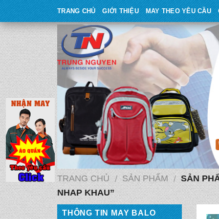
Skip
TRANG CHỦ
GIỚI THIỆU
MAY THEO YÊU CẦU
to
content
TRANG CHỦ
SẢN PHẨM
SẢN PHẨ
/
/
NHAP KHAU”
THÔNG TIN MAY BALO