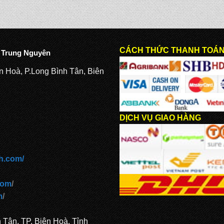
CÁCH THỨC THANH TOÁ
 Trung Nguyên
n Hoà, P.Long Bình Tân, Biên
DỊCH VỤ GIAO HÀNG
h.com/
com
/
m
/
h Tân, TP. Biên Hoà, Tỉnh