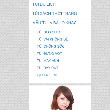
TÚI DU LỊCH
TÚI XÁCH THỜI TRANG
MẪU TÚI & BA LÔ KHÁC
TÚI ĐEO CHÉO
TÚI VẢI KHÔNG DỆT
TÚI CHỐNG SỐC
TÚI ĐỰNG VỢT
TÚI MÁY ẢNH
TÚI DÂY RÚT
ĐỊU TRẺ EM