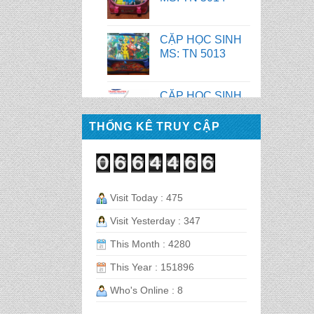
CẶP HỌC SINH
MS: TN 5012
CẶP HỌC SINH
MS: TN 5016
THỐNG KÊ TRUY CẬP
CẶP HỌC SINH
MS: TN 5015
Visit Today : 475
CẶP HỌC SINH
MS: TN 5014
Visit Yesterday : 347
This Month : 4280
CẶP HỌC SINH
This Year : 151896
MS: TN 5013
Who's Online : 8