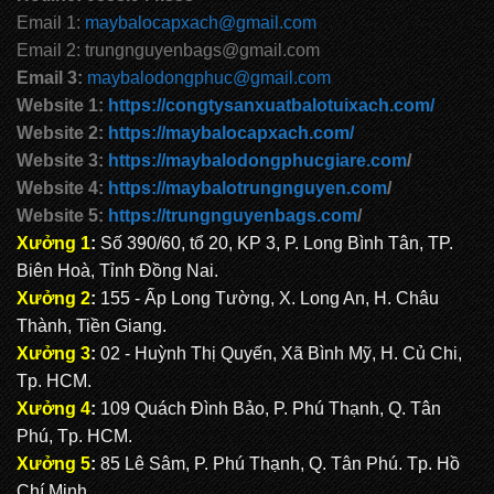
Email 1:
maybalocapxach@gmail.com
Email 2: trungnguyenbags@gmail.com
Email 3:
maybalodongphuc@gmail.com
Website 1:
https://congtysanxuatbalotuixach.com/
Website 2:
https://maybalocapxach.com/
Website 3:
https://maybalodongphucgiare.com
/
Website 4:
https://maybalotrungnguyen.com
/
Website 5:
https://trungnguyenbags.com
/
Xưởng 1
:
Số 390/60, tổ 20, KP 3, P. Long Bình Tân, TP.
Biên Hoà, Tỉnh Đồng Nai.
Xưởng 2
:
155 - Ấp Long Tường, X. Long An, H. Châu
Thành, Tiền Giang.
Xưởng 3
:
02 - Huỳnh Thị Quyến, Xã Bình Mỹ, H. Củ Chi,
Tp. HCM.
Xưởng 4
:
109 Quách Đình Bảo, P. Phú Thạnh, Q. Tân
Phú, Tp. HCM.
Xưởng 5
:
85 Lê Sâm, P. Phú Thạnh, Q. Tân Phú. Tp. Hồ
Chí Minh.