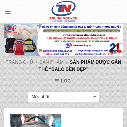
Skip
to
content
TRANG CHỦ
SẢN PHẨM
SẢN PHẨM ĐƯỢC GẮN
/
/
THẺ “BALO BỀN ĐẸP”
LỌC