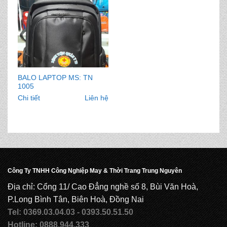
BALO LAPTOP MS: TN
1005
Chi tiết
Liên hệ
Công Ty TNHH Công Nghiệp May & Thời Trang Trung Nguyên
Địa chỉ: Cổng 11/ Cao Đẳng nghề số 8, Bùi Văn Hoà,
P.Long Bình Tân, Biên Hoà, Đồng Nai
Tel: 0369.03.04.03 - 0393.50.51.50
Hotline: 0888.944.333