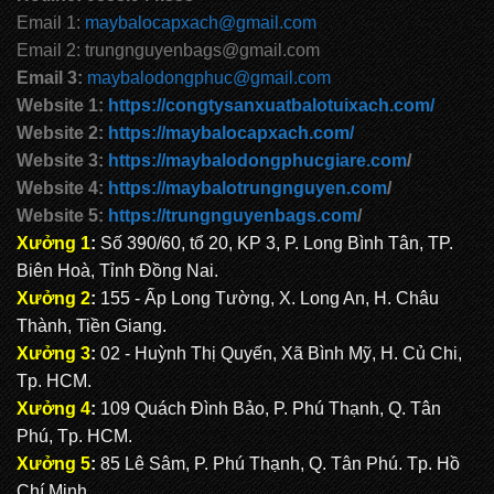
Email 1:
maybalocapxach@gmail.com
Email 2: trungnguyenbags@gmail.com
Email 3:
maybalodongphuc@gmail.com
Website 1:
https://congtysanxuatbalotuixach.com/
Website 2:
https://maybalocapxach.com/
Website 3:
https://maybalodongphucgiare.com
/
Website 4:
https://maybalotrungnguyen.com
/
Website 5:
https://trungnguyenbags.com
/
Xưởng 1
:
Số 390/60, tổ 20, KP 3, P. Long Bình Tân, TP.
Biên Hoà, Tỉnh Đồng Nai.
Xưởng 2
:
155 - Ấp Long Tường, X. Long An, H. Châu
Thành, Tiền Giang.
Xưởng 3
:
02 - Huỳnh Thị Quyến, Xã Bình Mỹ, H. Củ Chi,
Tp. HCM.
Xưởng 4
:
109 Quách Đình Bảo, P. Phú Thạnh, Q. Tân
Phú, Tp. HCM.
Xưởng 5
:
85 Lê Sâm, P. Phú Thạnh, Q. Tân Phú. Tp. Hồ
Chí Minh.