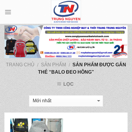
Skip
to
content
TRANG CHỦ
SẢN PHẨM
SẢN PHẨM ĐƯỢC GẮN
/
/
THẺ “BALO ĐEO HÔNG”
LỌC