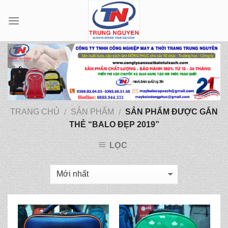
Skip
to
content
TRANG CHỦ
SẢN PHẨM
SẢN PHẨM ĐƯỢC GẮN
/
/
THẺ “BALO ĐẸP 2019”
LỌC