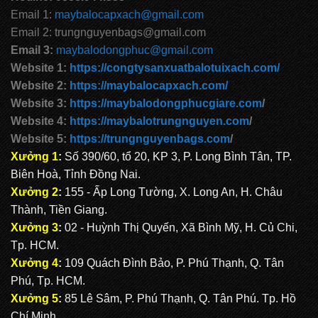
Email 1:
maybalocapxach@gmail.com
Email 2: trungnguyenbags@gmail.com
Email 3:
maybalodongphuc@gmail.com
Website 1:
https://congtysanxuatbalotuixach.com/
Website 2:
https://maybalocapxach.com/
Website 3:
https://maybalodongphucgiare.com
/
Website 4:
https://maybalotrungnguyen.com
/
Website 5:
https://trungnguyenbags.com
/
Xưởng 1
:
Số 390/60, tổ 20, KP 3, P. Long Bình Tân, TP.
Biên Hoà, Tỉnh Đồng Nai.
Xưởng 2
:
155 - Ấp Long Tường, X. Long An, H. Châu
Thành, Tiền Giang.
Xưởng 3
:
02 - Huỳnh Thị Quyến, Xã Bình Mỹ, H. Củ Chi,
Tp. HCM.
Xưởng 4
:
109 Quách Đình Bảo, P. Phú Thạnh, Q. Tân
Phú, Tp. HCM.
Xưởng 5
:
85 Lê Sâm, P. Phú Thạnh, Q. Tân Phú. Tp. Hồ
Chí Minh.