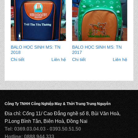
BALO HỌC SINH MS: TN
BALO HỌC SINH MS: TN
2018
2017
Chi tiết
Liên hệ
Chi tiết
Liên hệ
Công Ty TNHH Công Nghiệp May & Thời Trang Trung Nguyên
Địa chỉ: Cổng 11/ Cao Đẳng nghề số 8, Bùi Văn Hoà,
P.Long Bình Tân, Biên Hoà, Đồng Nai
Tel: 0369.03.04.03 - 0393.50.51.50
Hotline: 0888.944.333