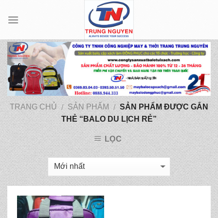
Skip
to
content
TRANG CHỦ
SẢN PHẨM
SẢN PHẨM ĐƯỢC GẮN
/
/
THẺ “BALO DU LỊCH RẺ”
LỌC