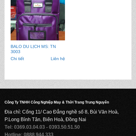
BALO DU LỊCH MS: TN
3003
Chi tiết
Liên hệ
Công Ty TNHH Công Nghiệp May & Thời Trang Trung Nguyên
Địa chỉ: Cổng 11/ Cao Đẳng nghề số 8, Bùi Văn Hoà,
P.Long Bình Tân, Biên Hoà, Đồng Nai
Tel: 0369.03.04.03 - 0393.50.51.50
Hotline: 0888.944.333