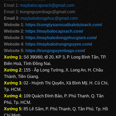
Email 1:
maybalocapxach@gmail.com
Email 2: trungnguyenbags@gmail.com
Email 3:
maybalodongphuc@gmail.com
Website 1:
https://congtysanxuatbalotuixach.com/
Website 2:
https://maybalocapxach.com/
Website 3:
https://maybalodongphucgiare.com
/
Website 4:
https://maybalotrungnguyen.com
/
Website 5:
https://trungnguyenbags.com
/
Xưởng 1
:
Số 390/60, tổ 20, KP 3, P. Long Bình Tân, TP.
Biên Hoà, Tỉnh Đồng Nai.
Xưởng 2
:
155 - Ấp Long Tường, X. Long An, H. Châu
Thành, Tiền Giang.
Xưởng 3
:
02 - Huỳnh Thị Quyến, Xã Bình Mỹ, H. Củ Chi,
Tp. HCM.
Xưởng 4
:
109 Quách Đình Bảo, P. Phú Thạnh, Q. Tân
Phú, Tp. HCM.
Xưởng 5
:
85 Lê Sâm, P. Phú Thạnh, Q. Tân Phú. Tp. Hồ
Chí Minh.