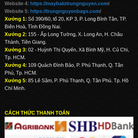
Website 4:
https://maybalotrungnguyen.com
/
Website 5:
https://trungnguyenbags.com
/
Xưởng 1
:
Số 390/60, tổ 20, KP 3, P. Long Bình Tân, TP.
Biên Hoà, Tỉnh Đồng Nai.
Xưởng 2
:
155 - Ấp Long Tường, X. Long An, H. Châu
Thành, Tiền Giang.
Xưởng 3
:
02 - Huỳnh Thị Quyến, Xã Bình Mỹ, H. Củ Chi,
Tp. HCM.
Xưởng 4
:
109 Quách Đình Bảo, P. Phú Thạnh, Q. Tân
Phú, Tp. HCM.
Xưởng 5
:
85 Lê Sâm, P. Phú Thạnh, Q. Tân Phú. Tp. Hồ
Chí Minh.
CÁCH THỨC THANH TOÁN