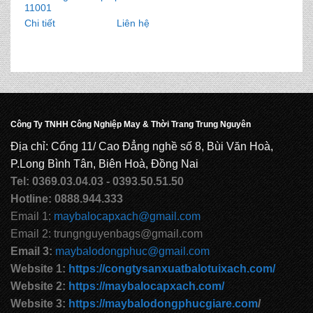
11001
Chi tiết
Liên hệ
Công Ty TNHH Công Nghiệp May & Thời Trang Trung Nguyên
Địa chỉ: Cổng 11/ Cao Đẳng nghề số 8, Bùi Văn Hoà,
P.Long Bình Tân, Biên Hoà, Đồng Nai
Tel: 0369.03.04.03 - 0393.50.51.50
Hotline: 0888.944.333
Email 1:
maybalocapxach@gmail.com
Email 2: trungnguyenbags@gmail.com
Email 3:
maybalodongphuc@gmail.com
Website 1:
https://congtysanxuatbalotuixach.com/
Website 2:
https://maybalocapxach.com/
Website 3:
https://maybalodongphucgiare.com
/