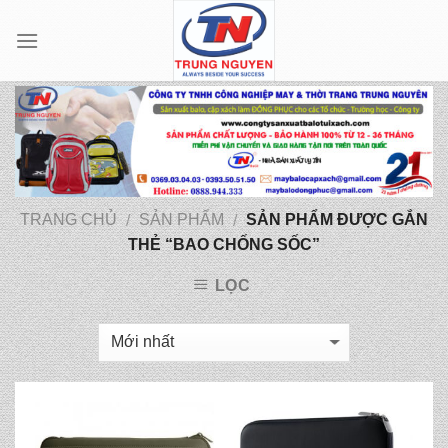
Skip
to
content
TRANG CHỦ
SẢN PHẨM
SẢN PHẨM ĐƯỢC GẮN
/
/
THẺ “BAO CHỐNG SỐC”
LỌC