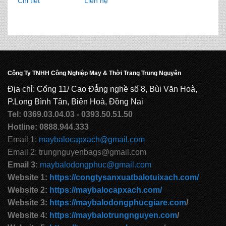
Chi tiết
Liên hệ
Công Ty TNHH Công Nghiệp May & Thời Trang Trung Nguyên
Địa chỉ: Cổng 11/ Cao Đẳng nghề số 8, Bùi Văn Hoà,
P.Long Bình Tân, Biên Hoà, Đồng Nai
Tel: 0369.03.04.03 - 0393.50.51.50
Hotline: 0888.944.333
Email 1:
maybalocapxach@gmail.com
Email 2: trungnguyenbags@gmail.com
Email 3:
maybalodongphuc@gmail.com
Website 1:
https://congtysanxuatbalotuixach.com/
Website 2:
https://maybalocapxach.com/
Website 3:
https://maybalodongphucgiare.com
/
Website 4:
https://maybalotrungnguyen.com
/