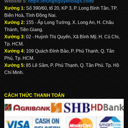
Website 5:
https://trungnguyenbags.com
/
Xưởng 1
:
Số 390/60, tổ 20, KP 3, P. Long Bình Tân, TP.
Biên Hoà, Tỉnh Đồng Nai.
Xưởng 2
:
155 - Ấp Long Tường, X. Long An, H. Châu
Thành, Tiền Giang.
Xưởng 3
:
02 - Huỳnh Thị Quyến, Xã Bình Mỹ, H. Củ Chi,
Tp. HCM.
Xưởng 4
:
109 Quách Đình Bảo, P. Phú Thạnh, Q. Tân
Phú, Tp. HCM.
Xưởng 5
:
85 Lê Sâm, P. Phú Thạnh, Q. Tân Phú. Tp. Hồ
Chí Minh.
CÁCH THỨC THANH TOÁN