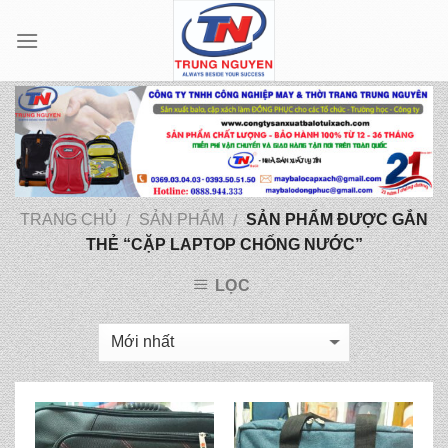
Skip
to
content
TRANG CHỦ
SẢN PHẨM
SẢN PHẨM ĐƯỢC GẮN
/
/
THẺ “CẶP LAPTOP CHỐNG NƯỚC”
LỌC