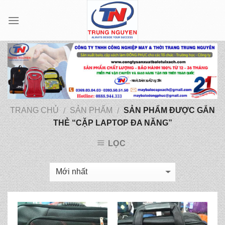
Skip
to
content
TRANG CHỦ
SẢN PHẨM
SẢN PHẨM ĐƯỢC GẮN
/
/
THẺ “CẶP LAPTOP ĐA NĂNG”
LỌC