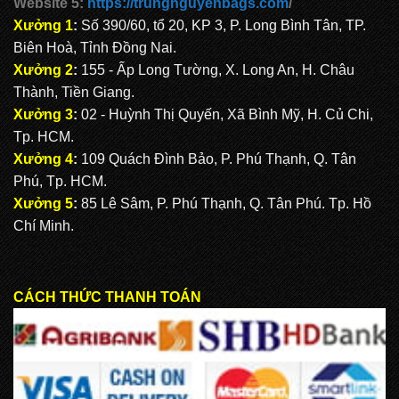
Website 5:
https://trungnguyenbags.com
/
Xưởng 1
:
Số 390/60, tổ 20, KP 3, P. Long Bình Tân, TP.
Biên Hoà, Tỉnh Đồng Nai.
Xưởng 2
:
155 - Ấp Long Tường, X. Long An, H. Châu
Thành, Tiền Giang.
Xưởng 3
:
02 - Huỳnh Thị Quyến, Xã Bình Mỹ, H. Củ Chi,
Tp. HCM.
Xưởng 4
:
109 Quách Đình Bảo, P. Phú Thạnh, Q. Tân
Phú, Tp. HCM.
Xưởng 5
:
85 Lê Sâm, P. Phú Thạnh, Q. Tân Phú. Tp. Hồ
Chí Minh.
CÁCH THỨC THANH TOÁN