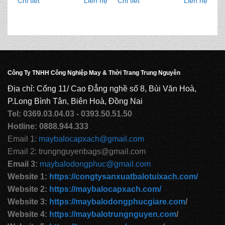
Chi tiết
Liên hệ
Chi tiết
Liên hệ
Công Ty TNHH Công Nghiệp May & Thời Trang Trung Nguyên
Địa chỉ: Cổng 11/ Cao Đẳng nghề số 8, Bùi Văn Hoà,
P.Long Bình Tân, Biên Hoà, Đồng Nai
Tel: 0369.03.04.03 - 0393.50.51.50
Hotline: 0888.944.333
Email 1:
maybalocapxach@gmail.com
Email 2: trungnguyenbags@gmail.com
Email 3:
maybalodongphuc@gmail.com
Website 1:
https://congtysanxuatbalotuixach.com/
Website 2:
https://maybalocapxach.com/
Website 3:
https://maybalodongphucgiare.com
/
Website 4:
https://maybalotrungnguyen.com
/