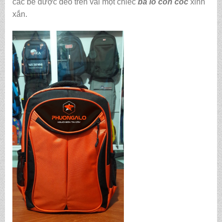
các bé được đeo trên vai một chiếc
ba lô con cóc
xinh
xắn.