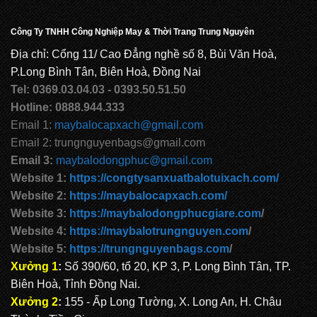
Công Ty TNHH Công Nghiệp May & Thời Trang Trung Nguyên
Địa chỉ: Cổng 11/ Cao Đẳng nghề số 8, Bùi Văn Hoà,
P.Long Bình Tân, Biên Hoà, Đồng Nai
Tel: 0369.03.04.03 - 0393.50.51.50
Hotline: 0888.944.333
Email 1:
maybalocapxach@gmail.com
Email 2: trungnguyenbags@gmail.com
Email 3:
maybalodongphuc@gmail.com
Website 1:
https://congtysanxuatbalotuixach.com/
Website 2:
https://maybalocapxach.com/
Website 3:
https://maybalodongphucgiare.com
/
Website 4:
https://maybalotrungnguyen.com
/
Website 5:
https://trungnguyenbags.com
/
Xưởng 1
:
Số 390/60, tổ 20, KP 3, P. Long Bình Tân, TP.
Biên Hoà, Tỉnh Đồng Nai.
Xưởng 2
:
155 - Ấp Long Tường, X. Long An, H. Châu