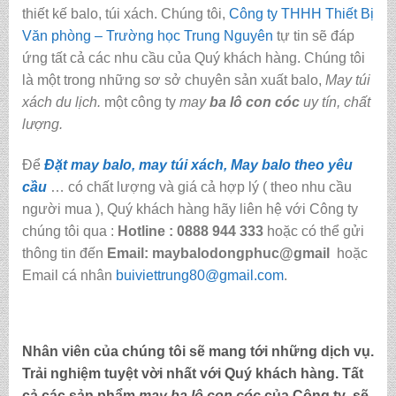
thiết kế balo, túi xách. Chúng tôi,
Công ty THHH Thiết Bị
Văn phòng – Trường học Trung Nguyên
tự tin sẽ đáp
ứng tất cả các nhu cầu của Quý khách hàng. Chúng tôi
là một trong những sơ sở chuyên sản xuất balo,
May túi
xách du lịch.
một công ty
may
ba lô con cóc
uy tín, chất
lượng.
Để
Đặt may balo, may túi xách, May balo theo yêu
cầu
… có chất lượng và giá cả hợp lý ( theo nhu cầu
người mua ), Quý khách hàng hãy liên hệ với Công ty
chúng tôi qua :
Hotline : 0888 944 333
hoặc có thể gửi
thông tin đến
Email: maybalodongphuc@gmail
hoặc
Email cá nhân
buiviettrung80@gmail.com
.
Nhân viên của chúng tôi sẽ mang tới những dịch vụ.
Trải nghiệm tuyệt vời nhất với Quý khách hàng. Tất
cả các sản phẩm
may
ba lô con cóc
của Công ty sẽ