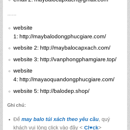
……
website
1:
http://maybalodongphucgiare.com/
website 2:
http://maybalocapxach.com/
website 3
: http://vanphongphamgiare.top/
website
4:
http://mayaoquandongphucgiare.com/
website 5:
http://balodep.shop/
Ghi chú:
Để
may balo túi xách theo yêu cầu
, quý
khách vui lòng click vào đây <
Cl♥ck
>