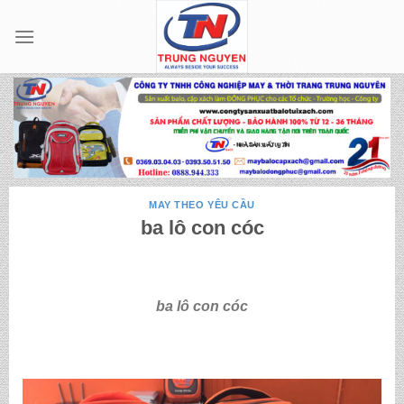
Skip
to
content
MAY THEO YÊU CẦU
ba lô con cóc
ba lô con cóc