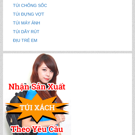
TÚI CHỐNG SỐC
TÚI ĐỰNG VỢT
TÚI MÁY ẢNH
TÚI DÂY RÚT
ĐỊU TRẺ EM
CẶP HỌC SINH MS: TN 5016
CẶP HỌC SINH MS: TN 5015
CẶP HỌC SINH MS: TN 5014