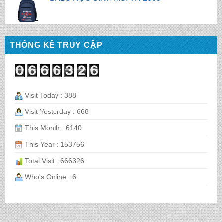
CẶP HỌC SINH MS: TN 5016
THỐNG KÊ TRUY CẬP
CẶP HỌC SINH MS: TN 5015
Visit Today : 388
Visit Yesterday : 668
CẶP HỌC SINH MS: TN 5014
This Month : 6140
This Year : 153756
CẶP HỌC SINH MS: TN 5013
Total Visit : 666326
Who's Online : 6
CẶP HỌC SINH MS: TN 5012