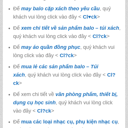
Để
may balo cặp xách theo yêu cầu
, quý
khách vui lòng click vào đây <
Cl♥ck
>
Để
xem chi tiết về sản phẩm balo – túi xách
,
quý khách vui lòng click vào đây <
Cl?ck
>
Để
may áo quần đồng phục
, quý khách vui
lòng click vào đây <
Cl?ck
>
Để
mua lẻ các sản phẩm balo – Túi
xách
, quý khách vui lòng click vào đây <
Cl?
ck
>
Để xem chi tiết về
văn phòng phẩm, thiết bị,
dụng cụ học sinh
, quý khách vui lòng click
vào đây <
Cl?ck
>
Để
mua các loại nhạc cụ, phụ kiện nhạc cụ
,