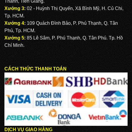
Thành, Tiền Giang.
Xưởng 3
:
02 - Huỳnh Thị Quyến, Xã Bình Mỹ, H. Củ Chi,
Tp. HCM.
Xưởng 4
:
109 Quách Đình Bảo, P. Phú Thạnh, Q. Tân
Phú, Tp. HCM.
Xưởng 5
:
85 Lê Sâm, P. Phú Thạnh, Q. Tân Phú. Tp. Hồ
Chí Minh.
CÁCH THỨC THANH TOÁN
DỊCH VỤ GIAO HÀNG