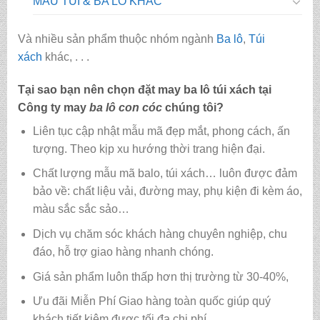
MẪU TÚI & BA LÔ KHÁC
Và nhiều sản phẩm thuộc nhóm ngành
Ba lô
,
Túi
xách
khác, . . .
Tại sao bạn nên chọn đặt may ba lô túi xách tại
Công ty may
ba lô con cóc
chúng tôi?
Liên tục cập nhật mẫu mã đẹp mắt, phong cách, ấn
tượng. Theo kịp xu hướng thời trang hiện đại.
Chất lượng mẫu mã balo, túi xách…
luôn được đảm
bảo về: chất liệu vải, đường may, phụ kiện đi kèm áo,
màu sắc sắc sảo…
Dịch vụ chăm sóc khách hàng chuyên nghiệp, chu
đáo, hỗ trợ giao hàng nhanh chóng.
Giá sản phẩm luôn thấp hơn thị trường từ 30-40%,
Ưu đãi Miễn Phí Giao hàng toàn quốc giúp quý
khách tiết kiệm được tối đa chi phí.