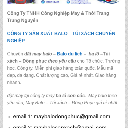
Công Ty TNHH Công Nghiệp May & Thời Trang
Trung Nguyên
CÔNG TY SẢN XUẤT BALO – TÚI XÁCH CHUYÊN
NGHIỆP
Chuyên
đặt may balo
–
Balo du lịch
–
ba lô
–
Túi
xách – Đồng phục
theo yêu cầu
cho Tổ chức, Trường
học, Công ty. Miễn phí giao hàng toàn quốc. Mẫu mã
đẹp, đa dạng. Chất lượng cao, Giá rẻ nhất. Giao hàng
nhanh.
đặt may tại công ty may
ba lô con cóc
.
May balo theo
yêu cầu
,
May Balo – Túi xách – Đồng Phục giá rẻ nhất
email 1:
maybalodongphuc@gmail.com
email 2: maybalocapxach@gmail.com