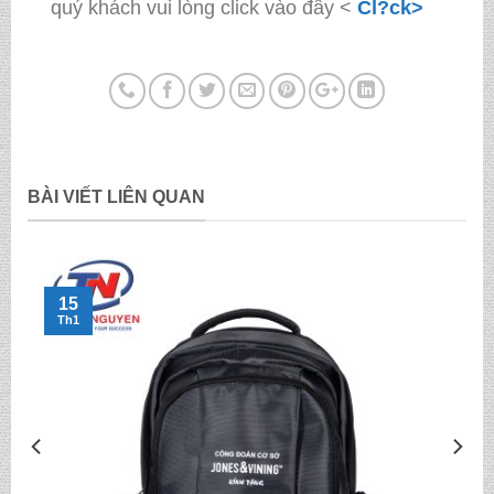
quý khách vui lòng click vào đây <
Cl?ck>
BÀI VIẾT LIÊN QUAN
15
Th1