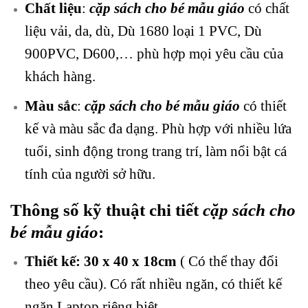
Chất liệu
:
cặp sách cho bé mẫu giáo
có chất
liệu
vải, da, dù, Dù 1680 loại 1 PVC, Dù
900PVC, D600,… phù hợp mọi yêu cầu của
khách hàng.
Màu sắc
:
cặp sách cho bé mẫu giáo
có
thiết
kế và màu sắc đa dạng. Phù hợp với nhiều lứa
tuổi, sinh động trong trang trí, làm nổi bật cá
tính của người sở hữu.
Thông số kỹ thuật chi tiết
cặp sách cho
bé mẫu giáo
:
Thiết kế: 30 x 40 x 18cm
( Có thể thay đổi
theo yêu cầu). Có rất nhiều ngăn, có thiết kế
ngăn Laptop riêng biệt.