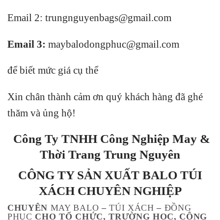
Email 2: trungnguyenbags@gmail.com
Email 3:
maybalodongphuc@gmail.com
để biết mức giá cụ thể
Xin chân thành cảm ơn quý khách hàng đã ghé
thăm và ủng hộ!
Công Ty TNHH Công Nghiệp May &
Thời Trang Trung Nguyên
CÔNG TY SẢN XUẤT BALO TÚI
XÁCH
CHUYÊN NGHIỆP
CHUYÊN
MAY BALO
–
TÚI XÁCH
–
ĐỒNG
PHỤC
CHO TỔ CHỨC, TRƯỜNG HỌC, CÔNG