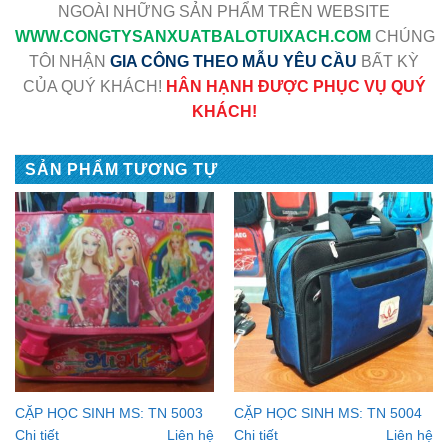
NGOÀI NHỮNG SẢN PHẨM TRÊN WEBSITE
WWW
.CONGTYSANXUATBALOTUIXACH.COM
CHÚNG
TÔI NHẬN
GIA CÔNG THEO MẪU YÊU CẦU
BẤT KỲ
CỦA QUÝ KHÁCH!
HÂN HẠNH ĐƯỢC PHỤC VỤ QUÝ
KHÁCH!
SẢN PHẨM TƯƠNG TỰ
CẶP HỌC SINH MS: TN 5003
CẶP HỌC SINH MS: TN 5004
Chi tiết
Liên hệ
Chi tiết
Liên hệ