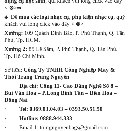
dụng cụ học sinh
, quí khách vui lòng click vào đây
<
⊗
>⇒
♣ Để
mua các loại nhạc cụ, phụ kiện nhạc cụ
, quý
khách vui lòng click vào đây <
⊗
>
Xưởng:
109 Quách Đình Bảo, P. Phú Thạnh, Q. Tân
Phú, Tp. HCM.
Xưởng 2:
85 Lê Sâm, P. Phú Thạnh, Q. Tân Phú.
Tp. Hồ Chí Minh.
Sở hữu:
Công Ty TNHH Công Nghiệp May &
Thời Trang Trung Nguyên
·
Địa chỉ:
Cổng 11- Cao Đẳng Nghề Số 8 –
Bùi Văn Hòa – P.Long Bình Tân – Biên Hòa –
Đồng Nai
· Tel: 0369.03.04.03 – 0393.50.51.50
·
Hotline: 0888.944.333
· Email 1: trungnguyenbags@gmail.com