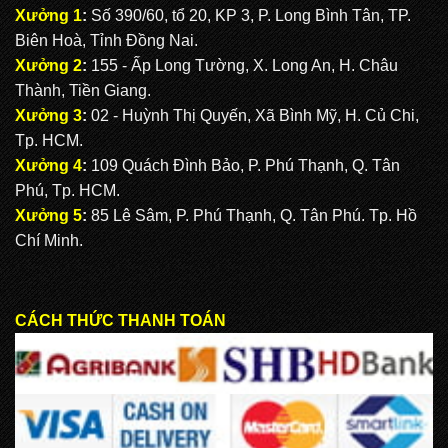
Xưởng 1
:
Số 390/60, tổ 20, KP 3, P. Long Bình Tân, TP.
Biên Hoà, Tỉnh Đồng Nai.
Xưởng 2
:
155 - Ấp Long Tường, X. Long An, H. Châu
Thành, Tiền Giang.
Xưởng 3
:
02 - Huỳnh Thị Quyến, Xã Bình Mỹ, H. Củ Chi,
Tp. HCM.
Xưởng 4
:
109 Quách Đình Bảo, P. Phú Thạnh, Q. Tân
Phú, Tp. HCM.
Xưởng 5
:
85 Lê Sâm, P. Phú Thạnh, Q. Tân Phú. Tp. Hồ
Chí Minh.
CÁCH THỨC THANH TOÁN