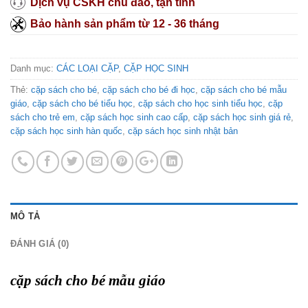
Dịch vụ CSKH chu đáo, tận tình
Bảo hành sản phẩm từ 12 - 36 tháng
Danh mục:
CÁC LOẠI CẶP
,
CẶP HỌC SINH
Thẻ:
cặp sách cho bé
,
cặp sách cho bé đi học
,
cặp sách cho bé mẫu
giáo
,
cặp sách cho bé tiểu học
,
cặp sách cho học sinh tiểu học
,
cặp
sách cho trẻ em
,
cặp sách học sinh cao cấp
,
cặp sách học sinh giá rẻ
,
cặp sách học sinh hàn quốc
,
cặp sách học sinh nhật bản
MÔ TẢ
ĐÁNH GIÁ (0)
cặp sách cho bé mẫu giáo