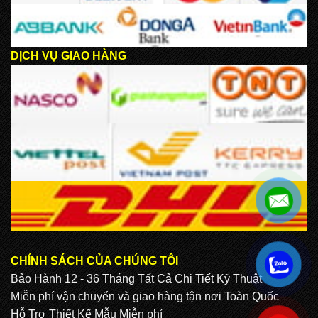
DỊCH VỤ GIAO HÀNG
CHÍNH SÁCH CỦA CHÚNG TÔI
.
Bảo Hành 12 - 36 Tháng Tất Cả Chi Tiết Kỹ Thuật
Miễn phí vận chuyển và giao hàng tận nơi Toàn Quốc
Hỗ Trợ Thiết Kế Mẫu Miễn phí