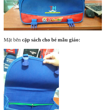
Mặt bên
cặp sách cho bé mẫu giáo
: