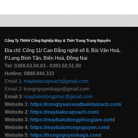
Công Ty TNHH Công Nghiệp May & Thời Trang Trung Nguyên
Địa chỉ: Cổng 11/ Cao Đẳng nghề số 8, Bùi Văn Hoà,
P.Long Bình Tân, Biên Hoà, Đồng Nai
Tel: 0369.03.04.03 - 0393.50.51.50
Hotline: 0888.944.333
Email 1:
maybalocapxach@gmail.com
Email 2: trungnguyenbags@gmail.com
Email 3:
maybalodongphuc@gmail.com
Website 1:
https://congtysanxuatbalotuixach.com/
Website 2:
https://maybalocapxach.com/
Website 3:
https://maybalodongphucgiare.com
/
Website 4:
https://maybalotrungnguyen.com
/
Website 5:
https://trungnguyenbags.com
/