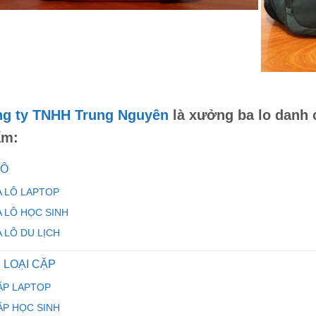
g ty TNHH Trung Nguyên
là
xưởng ba lo danh 
ẩm:
LÔ
A LÔ LAPTOP
A LÔ HỌC SINH
A LÔ DU LỊCH
 LOẠI CẶP
ẶP LAPTOP
ẶP HỌC SINH