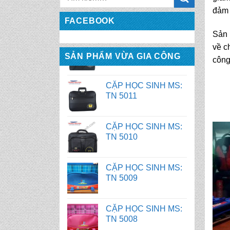
đảm 
FACEBOOK
CẶP HỌC SINH MS:
Sản
TN 5011
về c
SẢN PHẨM VỪA GIA CÔNG
công
CẶP HỌC SINH MS:
TN 5010
CẶP HỌC SINH MS:
TN 5009
CẶP HỌC SINH MS:
TN 5008
CẶP HỌC SINH MS:
TN 5007