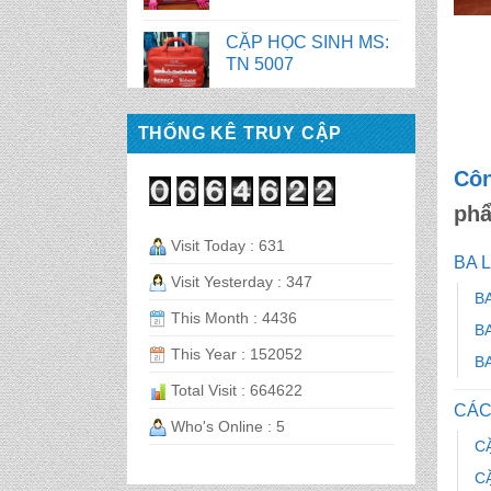
BALO HỌC SINH MS:
TN 2058
BALO HỌC SINH MS:
TN 2056
THỐNG KÊ TRUY CẬP
Côn
BALO HỌC SINH MS:
TN 2070
ph
Visit Today : 631
BA 
BALO HỌC SINH MS:
Visit Yesterday : 347
TN 2069
B
This Month : 4436
B
This Year : 152052
B
BALO HỌC SINH MS:
TN 2068
Total Visit : 664622
CÁC
Who's Online : 5
C
CẶP HỌC SINH MS:
TN 5016
C