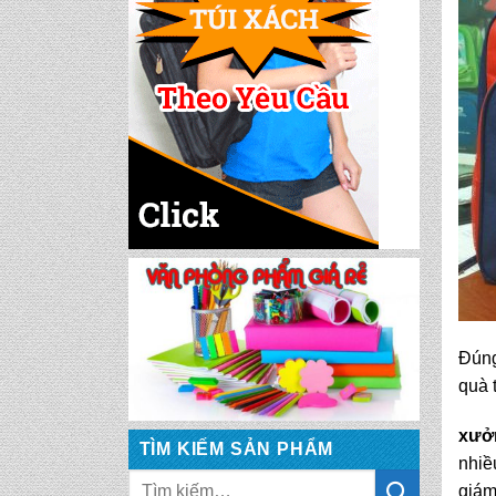
CẶP HỌC SINH MS:
TN 5016
CẶP HỌC SINH MS:
TN 5015
CẶP HỌC SINH MS:
TN 5014
Đún
CẶP HỌC SINH MS:
quà 
TN 5013
xưởn
TÌM KIẾM SẢN PHẨM
nhiề
CẶP HỌC SINH MS:
giám
TN 5012