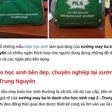
số những mẫu
balo học sinh
làm quà tặng của
xưởng may ba lo
yên
có nhiều ngăn thích hợp cho người dùng đựng những đồ dù
h và các ngăn phụ tiện dụng.
o học sinh bền đẹp, chuyên nghiệp tại
xưởn
Trung Nguyên
 liệu may balo học sinh thường là vải bố, vải dù cao cấp, bền m
 giá rẻ của
xưởng may ba lo danh cho hoc sinh cap 2
–Trun
khi đeo đồng thời quai đeo được thiết kế cong và ôm vào vai và