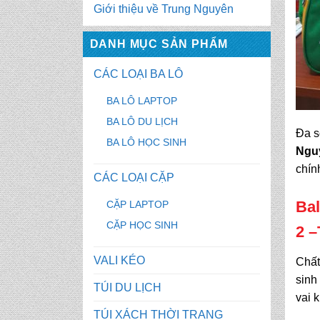
Giới thiệu về Trung Nguyên
DANH MỤC SẢN PHẨM
CÁC LOẠI BA LÔ
BA LÔ LAPTOP
BA LÔ DU LỊCH
Đa 
BA LÔ HỌC SINH
Ngu
chín
CÁC LOẠI CẶP
Bal
CẶP LAPTOP
CẶP HỌC SINH
2
–
VALI KÉO
Chất
sinh
TÚI DU LỊCH
vai 
TÚI XÁCH THỜI TRANG