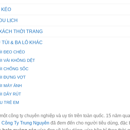
I KÉO
 DU LỊCH
 XÁCH THỜI TRANG
 TÚI & BA LÔ KHÁC
ÚI ĐEO CHÉO
ÚI VẢI KHÔNG DỆT
ÚI CHỐNG SỐC
ÚI ĐỰNG VỢT
ÚI MÁY ẢNH
ÚI DÂY RÚT
ỊU TRẺ EM
một công ty chuyên nghiệp và uy tín trên toàn quốc. 15 năm qu
h
Công Ty Trung Nguyên
đã đem đến cho người tiêu dùng, đặc b