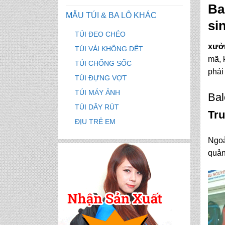
Ba
MẪU TÚI & BA LÔ KHÁC
si
TÚI ĐEO CHÉO
xưởn
TÚI VẢI KHÔNG DỆT
mã, 
TÚI CHỐNG SỐC
phải
TÚI ĐỰNG VỢT
TÚI MÁY ẢNH
Bal
TÚI DÂY RÚT
Tr
ĐỊU TRẺ EM
Ngoà
quản