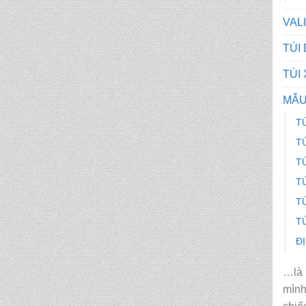
VAL
CẶP HỌC SINH MS:
TN 5015
TÚI
TÚI
CẶP HỌC SINH MS:
TN 5014
MẪU
T
CẶP HỌC SINH MS:
T
TN 5013
T
T
CẶP HỌC SINH MS:
T
TN 5012
T
Đ
…là 
mìn