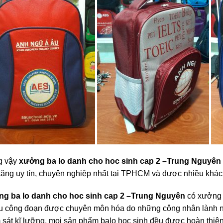
g vậy
xưởng ba lo danh cho hoc sinh cap 2
–Trung Nguyên
tặng uy tín, chuyên nghiệp nhất tại TPHCM và được nhiều khác
g ba lo danh cho hoc sinh cap 2 –Trung Nguyên
có xưởng i
u công đoạn được chuyên môn hóa do những công nhân lành n
 sát kĩ lưỡng, mọi sản phẩm balo học sinh đều được hoàn thiện 