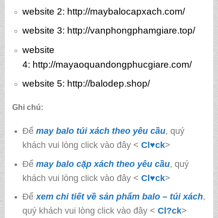
website 2:
http://maybalocapxach.com/
website 3
: http://vanphongphamgiare.top/
website
4:
http://mayaoquandongphucgiare.com/
website 5:
http://balodep.shop/
Ghi chú:
Để
may balo túi xách theo yêu cầu
, quý
khách vui lòng click vào đây <
Cl♥ck
>
Để
may balo cặp xách theo yêu cầu
, quý
khách vui lòng click vào đây <
Cl♥ck
>
Để
xem chi tiết về sản phẩm balo – túi xách
,
quý khách vui lòng click vào đây <
Cl?ck
>