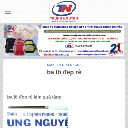
Skip
to
content
MAY THEO YÊU CẦU
ba lô đẹp rẻ
ba lô đẹp rẻ làm quà tặng