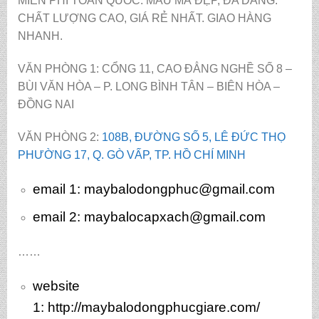
MIỄN PHÍ TOÀN QUỐC. MẪU MÃ ĐẸP, ĐA DANG.
CHẤT LƯỢNG CAO, GIÁ RẺ NHẤT. GIAO HÀNG
NHANH.
VĂN PHÒNG 1: CỔNG 11, CAO ĐẲNG NGHỀ SỐ 8 –
BÙI VĂN HÒA – P. LONG BÌNH TÂN – BIÊN HÒA –
ĐỒNG NAI
VĂN PHÒNG 2:
108B, ĐƯỜNG SỐ 5, LÊ ĐỨC THỌ
PHƯỜNG 17, Q. GÒ VẤP, TP. HỒ CHÍ MINH
email 1:
maybalodongphuc@gmail.com
email 2: maybalocapxach@gmail.com
……
website
1:
http://maybalodongphucgiare.com/