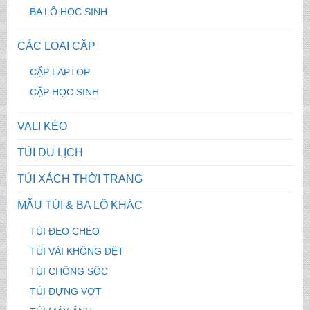
BA LÔ HỌC SINH
CÁC LOẠI CẶP
CẶP LAPTOP
CẶP HỌC SINH
VALI KÉO
TÚI DU LỊCH
TÚI XÁCH THỜI TRANG
MẪU TÚI & BA LÔ KHÁC
TÚI ĐEO CHÉO
TÚI VẢI KHÔNG DỆT
TÚI CHỐNG SỐC
TÚI ĐỰNG VỢT