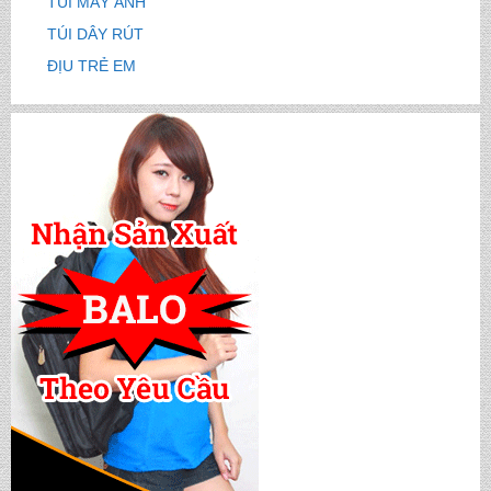
TÚI MÁY ẢNH
TÚI DÂY RÚT
ĐỊU TRẺ EM
CẶP HỌC SINH MS: TN 5016
CẶP HỌC SINH MS: TN 5015
CẶP HỌC SINH MS: TN 5014
CẶP HỌC SINH MS: TN 5013