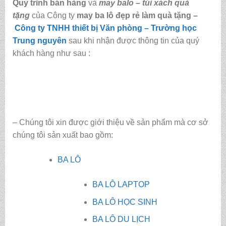
Quy trình bán hàng
và
may balo – túi xách quà
tặng
của Công ty
may ba lô đẹp rẻ làm quà tặng
–
Công ty TNHH thiết bị Văn phòng – Trường học
Trung nguyên
sau khi nhận được thông tin của quý
khách hàng như sau :
– Chúng tôi xin được giới thiệu về sản phẩm mà cơ sở
chúng tôi sản xuất bao gồm:
BA LÔ
BA LÔ LAPTOP
BA LÔ HỌC SINH
BA LÔ DU LỊCH