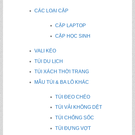
CÁC LOẠI CẶP
CẶP LAPTOP
CẶP HỌC SINH
VALI KÉO
TÚI DU LỊCH
TÚI XÁCH THỜI TRANG
MẪU TÚI & BA LÔ KHÁC
TÚI ĐEO CHÉO
TÚI VẢI KHÔNG DỆT
TÚI CHỐNG SỐC
TÚI ĐỰNG VỢT