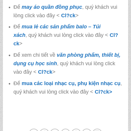
Để
may áo quần đồng phục
, quý khách vui
lòng click vào đây <
Cl?ck
>
Để
mua lẻ các sản phẩm balo – Túi
xách
, quý khách vui lòng click vào đây <
Cl?
ck
>
Để xem chi tiết về
văn phòng phẩm, thiết bị,
dụng cụ học sinh
, quý khách vui lòng click
vào đây <
Cl?ck
>
Để
mua các loại nhạc cụ, phụ kiện nhạc cụ
,
quý khách vui lòng click vào đây <
Cl?ck>