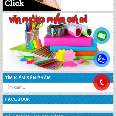
CẶP HỌC SINH MS: TN 5012
CẶP HỌC SINH MS: TN 5011
CẶP HỌC SINH MS: TN 5010
.
CẶP HỌC SINH MS: TN 5009
TÌM KIẾM SẢN PHẨM
.
CẶP HỌC SINH MS: TN 5008
FACEBOOK
CẶP HỌC SINH MS: TN 5007