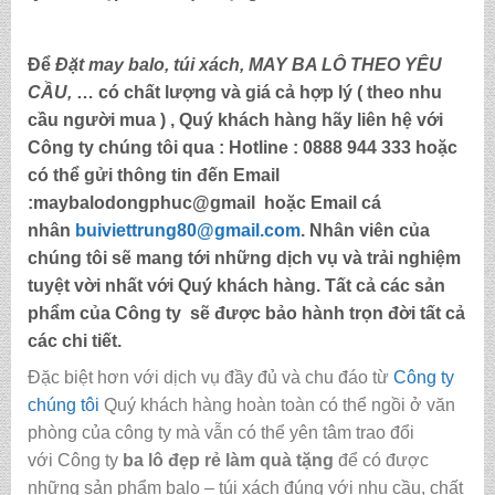
Để
Đặt may balo,
túi xách, MAY BA LÔ THEO YÊU
CẦU,
… có chất lượng và giá cả hợp lý ( theo nhu
cầu người mua ) , Quý khách hàng hãy liên hệ với
Công ty chúng tôi qua :
Hotline : 0888 944 333
hoặc
có thể gửi thông tin đến
Email
:maybalodongphuc@gmail
hoặc Email cá
nhân
buiviettrung80@gmail.com
. Nhân viên của
chúng tôi sẽ mang tới những dịch vụ và trải nghiệm
tuyệt vời nhất với Quý khách hàng. Tất cả các sản
phẩm của Công ty sẽ được bảo hành trọn đời tất cả
các chi tiết.
Đặc biệt hơn với dịch vụ đầy đủ và chu đáo từ
Công ty
chúng tôi
Quý khách hàng hoàn toàn có thể ngồi ở văn
phòng của công ty mà vẫn có thể yên tâm trao đổi
với Công ty
ba lô đẹp rẻ làm quà tặng
để có được
những sản phẩm balo – túi xách đúng với nhu cầu, chất