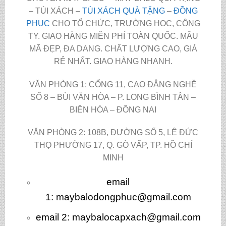
– TÚI XÁCH –
TÚI XÁCH QUÀ TẶNG
–
ĐỒNG
PHỤC
CHO TỔ CHỨC, TRƯỜNG HỌC, CÔNG
TY. GIAO HÀNG MIỄN PHÍ TOÀN QUỐC. MẪU
MÃ ĐẸP, ĐA DANG. CHẤT LƯỢNG CAO, GIÁ
RẺ NHẤT. GIAO HÀNG NHANH.
VĂN PHÒNG 1: CỔNG 11, CAO ĐẲNG NGHỀ
SỐ 8 – BÙI VĂN HÒA – P. LONG BÌNH TÂN –
BIÊN HÒA – ĐỒNG NAI
VĂN PHÒNG 2: 108B, ĐƯỜNG SỐ 5, LÊ ĐỨC
THỌ PHƯỜNG 17, Q. GÒ VẤP, TP. HỒ CHÍ
MINH
email
1:
maybalodongphuc@gmail.com
email 2: maybalocapxach@gmail.com