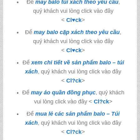
Để
may balo túi xách theo yêu cầu
,
quý khách vui lòng click vào đây
<
Cl♥ck
>
Để
may balo cặp xách theo yêu cầu
,
quý khách vui lòng click vào đây
<
Cl♥ck
>
Để
xem chi tiết về sản phẩm balo – túi
xách
, quý khách vui lòng click vào đây
<
Cl?ck
>
Để
may áo quần đồng phục
, quý khách
vui lòng click vào đây <
Cl?ck
>
Để
mua lẻ các sản phẩm balo – Túi
xách
, quý khách vui lòng click vào đây
<
Cl?ck
>