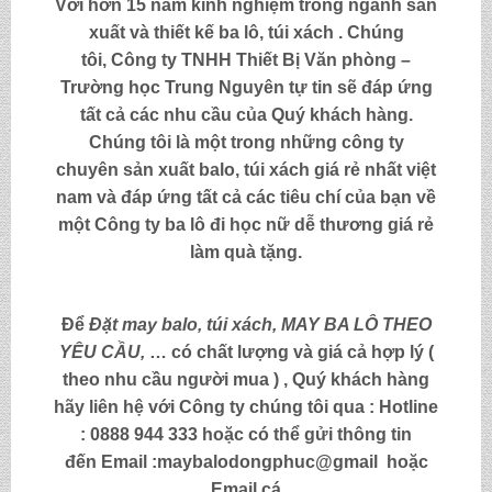
Với hơn 15 năm kinh nghiệm trong ngành sản
xuất và thiết kế ba lô, túi xách . Chúng
tôi,
Công ty TNHH Thiết Bị Văn phòng –
Trường học Trung Nguyên
tự tin sẽ đáp ứng
tất cả các nhu cầu của Quý khách hàng.
Chúng tôi là một trong những công ty
chuyên sản xuất balo, túi xách
giá rẻ nhất việt
nam và đáp ứng tất cả các tiêu chí của bạn về
một Công ty
ba lô đi học nữ dễ thương giá rẻ
làm quà tặng
.
Để
Đặt may balo,
túi xách, MAY BA LÔ THEO
YÊU CẦU,
… có chất lượng và giá cả hợp lý (
theo nhu cầu người mua ) , Quý khách hàng
hãy liên hệ với Công ty chúng tôi qua :
Hotline
: 0888 944 333
hoặc có thể gửi thông tin
đến
Email :maybalodongphuc@gmail
hoặc
Email cá