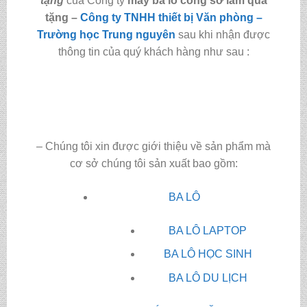
tặng
của Công ty
may ba lô công sở làm quà
tặng
–
Công ty TNHH thiết bị Văn phòng –
Trường học Trung nguyên
sau khi nhận được
thông tin của quý khách hàng như sau :
– Chúng tôi xin được giới thiệu về sản phẩm mà
cơ sở chúng tôi sản xuất bao gồm:
BA LÔ
BA LÔ LAPTOP
BA LÔ HỌC SINH
BA LÔ DU LỊCH