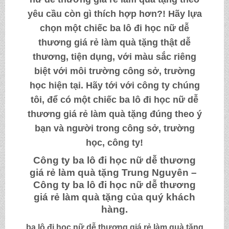
yêu cầu còn gì thích hợp hơn?! Hãy lựa
chọn một chiếc
ba lô đi học nữ dễ
thương giá rẻ làm quà tặng
thật dễ
thương, tiện dụng, với màu sắc riêng
biệt với môi trường công sở, trường
học hiện tại. Hãy tới với công ty chúng
tôi, để có một chiếc
ba lô đi học nữ dễ
thương giá rẻ làm quà tặng
đúng theo ý
bạn và người trong công sở, trường
học, công ty!
Công ty
ba lô đi học nữ dễ thương
giá rẻ làm quà tặng
Trung Nguyên –
Công ty
ba lô đi học nữ dễ thương
giá rẻ làm quà tặng
của quý khách
hàng.
ba lô đi học nữ dễ thương giá rẻ làm quà tặng