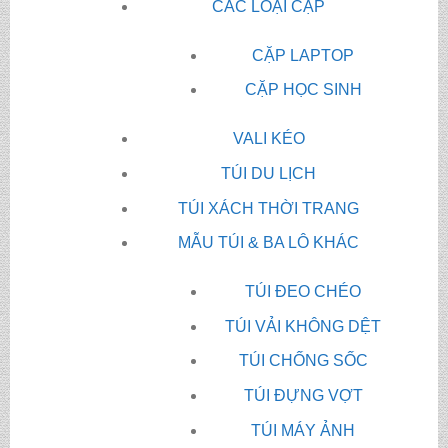
CÁC LOẠI CẶP
CẶP LAPTOP
CẶP HỌC SINH
VALI KÉO
TÚI DU LỊCH
TÚI XÁCH THỜI TRANG
MẪU TÚI & BA LÔ KHÁC
TÚI ĐEO CHÉO
TÚI VẢI KHÔNG DỆT
TÚI CHỐNG SỐC
TÚI ĐỰNG VỢT
TÚI MÁY ẢNH