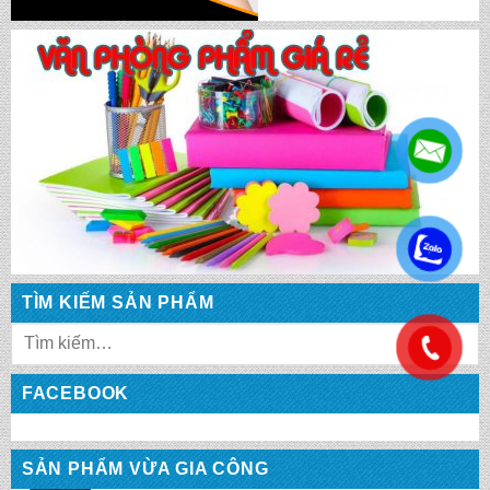
CẶP HỌC SINH MS: TN 5014
CẶP HỌC SINH MS: TN 5013
CẶP HỌC SINH MS: TN 5012
.
CẶP HỌC SINH MS: TN 5011
TÌM KIẾM SẢN PHẨM
.
CẶP HỌC SINH MS: TN 5010
FACEBOOK
CẶP HỌC SINH MS: TN 5009
SẢN PHẨM VỪA GIA CÔNG