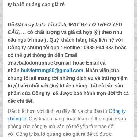
ty
ba lô quảng cáo giá rẻ
.
Để
Đặt may balo,
túi xách, MAY BA LÔ THEO YÊU
CẦU,
… có chất lượng và giá cả hợp lý ( theo nhu
cầu người mua ) , Quý khách hàng hãy liên hệ với
Công ty chúng tôi qua :
Hotline : 0888 944 333
hoặc
có thể gửi thông tin đến
Email
:maybalodongphuc@gmail
hoặc Email cá
nhân
buiviettrung80@gmail.com
. Nhân viên của
chúng tôi sẽ mang tới những dịch vụ và trải nghiệm
tuyệt vời nhất với Quý khách hàng. Tất cả các sản
phẩm của Công ty sẽ được bảo hành trọn đời tất cả
các chi tiết.
Đặc biệt hơn với dịch vụ đầy đủ và chu đáo từ
Công ty
chúng tôi
Quý khách hàng hoàn toàn có thể ngồi ở văn
phòng của công ty mà vẫn có thể yên tâm trao đổi
với Công ty
ba lô quảng cáo giá rẻ
để có được