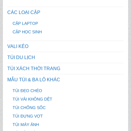
CÁC LOẠI CẶP
CẶP LAPTOP
CẶP HỌC SINH
VALI KÉO
TÚI DU LỊCH
TÚI XÁCH THỜI TRANG
MẪU TÚI & BA LÔ KHÁC
TÚI ĐEO CHÉO
TÚI VẢI KHÔNG DỆT
TÚI CHỐNG SỐC
TÚI ĐỰNG VỢT
TÚI MÁY ẢNH