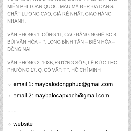
MIỄN PHÍ TOÀN QUỐC. MẪU MÃ ĐẸP, ĐA DANG.
CHẤT LƯỢNG CAO, GIÁ RẺ NHẤT. GIAO HÀNG
NHANH.
VĂN PHÒNG 1: CỔNG 11, CAO ĐẲNG NGHỀ SỐ 8 –
BÙI VĂN HÒA – P. LONG BÌNH TÂN – BIÊN HÒA –
ĐỒNG NAI
VĂN PHÒNG 2: 108B, ĐƯỜNG SỐ 5, LÊ ĐỨC THỌ
PHƯỜNG 17, Q. GÒ VẤP, TP. HỒ CHÍ MINH
email 1:
maybalodongphuc@gmail.com
email 2: maybalocapxach@gmail.com
……
website