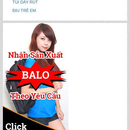
TÚI DÂY RÚT
ĐỊU TRẺ EM
CẶP HỌC SINH MS: TN 5016
CẶP HỌC SINH MS: TN 5015