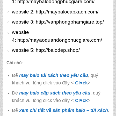
1:
http://maybalodongphucgiare.com/
website 2:
http://maybalocapxach.com/
website 3
: http://vanphongphamgiare.top/
website
4:
http://mayaoquandongphucgiare.com/
website 5:
http://balodep.shop/
Ghi chú:
Để
may balo túi xách theo yêu cầu
, quý
khách vui lòng click vào đây <
Cl♥ck
>
Để
may balo cặp xách theo yêu cầu
, quý
khách vui lòng click vào đây <
Cl♥ck
>
Để
xem chi tiết về sản phẩm balo – túi xách
,