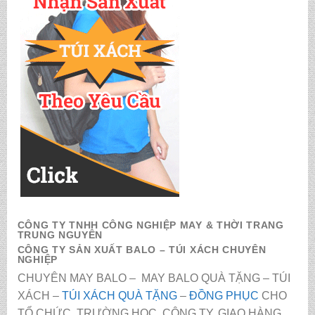
CÔNG TY TNHH CÔNG NGHIỆP MAY & THỜI TRANG
TRUNG NGUYÊN
CÔNG TY SẢN XUẤT BALO – TÚI XÁCH CHUYÊN
NGHIỆP
CHUYÊN MAY BALO – MAY BALO QUÀ TẶNG – TÚI
XÁCH –
TÚI XÁCH QUÀ TẶNG
–
ĐỒNG PHỤC
CHO
TỔ CHỨC, TRƯỜNG HỌC, CÔNG TY. GIAO HÀNG