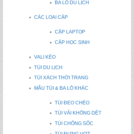
BA LÔ DU LỊCH
CÁC LOẠI CẶP
CẶP LAPTOP
CẶP HỌC SINH
VALI KÉO
TÚI DU LỊCH
TÚI XÁCH THỜI TRANG
MẪU TÚI & BA LÔ KHÁC
TÚI ĐEO CHÉO
TÚI VẢI KHÔNG DỆT
TÚI CHỐNG SỐC
TÚI ĐỰNG VỢT