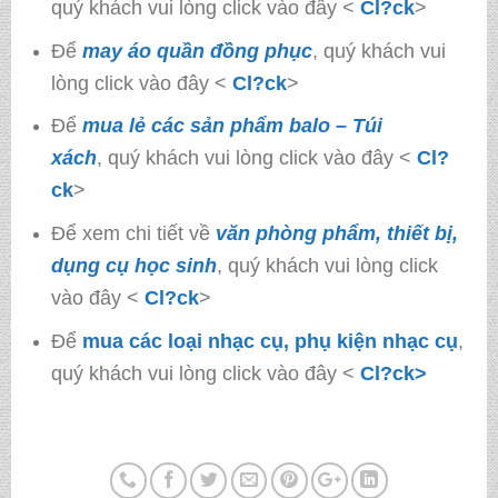
quý khách vui lòng click vào đây <
Cl?ck
>
Để
may áo quần đồng phục
, quý khách vui
lòng click vào đây <
Cl?ck
>
Để
mua lẻ các sản phẩm balo – Túi
xách
, quý khách vui lòng click vào đây <
Cl?
ck
>
Để xem chi tiết về
văn phòng phẩm, thiết bị,
dụng cụ học sinh
, quý khách vui lòng click
vào đây <
Cl?ck
>
Để
mua các loại nhạc cụ, phụ kiện nhạc cụ
,
quý khách vui lòng click vào đây <
Cl?ck>