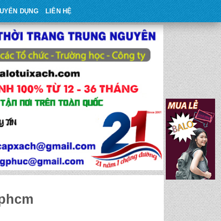
UYỂN DỤNG
LIÊN HỆ
tphcm