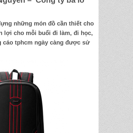
Nguyên – Công ty
ba lô
ựng những món đồ cần thiết cho
 lợi cho mỗi buổi đi làm, đi học,
g cáo tphcm
ngày càng được sử