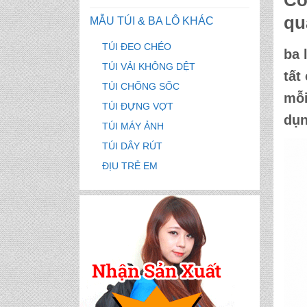
Cô
qu
MẪU TÚI & BA LÔ KHÁC
TÚI ĐEO CHÉO
ba 
TÚI VẢI KHÔNG DỆT
tất
TÚI CHỐNG SỐC
mỗi
TÚI ĐỰNG VỢT
dụn
TÚI MÁY ẢNH
TÚI DÂY RÚT
ĐỊU TRẺ EM