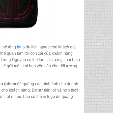
ó thể tặng
balo
du lịch laptop cho khách đặt
 thể quan tâm tới con cái của khách hàng
Trung Nguyên có thể làm tất cả mọi loại balo
i sẽ gửi mẫu khi bạn yêu cầu cho đối tượng
áo tphcm
để quảng cáo hình ảnh cho doanh
 cho khách hàng. Do sự tiện lợi và hợp thời
 rất nhiều. bạn có thể in logo để quảng