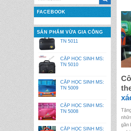
CẶP HỌC SINH MS:
TN 5011
FACEBOOK
CẶP HỌC SINH MS:
TN 5010
SẢN PHẨM VỪA GIA CÔNG
CẶP HỌC SINH MS:
TN 5009
CẶP HỌC SINH MS:
Cô
TN 5008
th
CẶP HỌC SINH MS:
xá
TN 5007
Tặng
nhữn
BALO HỌC SINH MS:
gần 
TN 2058