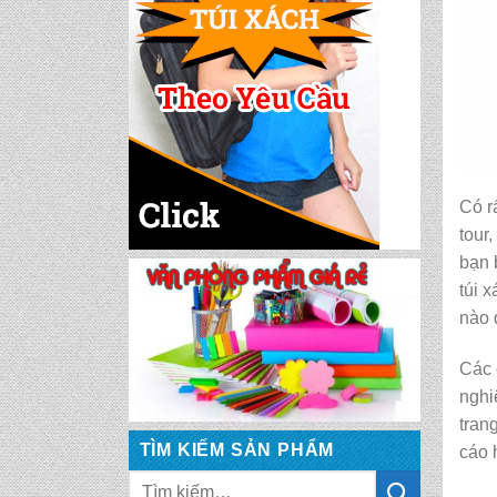
CẶP HỌC SINH MS:
TN 5016
CẶP HỌC SINH MS:
TN 5015
Có r
tour
CẶP HỌC SINH MS:
TN 5014
bạn 
túi 
nào 
CẶP HỌC SINH MS:
TN 5013
Các 
nghi
CẶP HỌC SINH MS:
tran
TN 5012
TÌM KIẾM SẢN PHẨM
cáo 