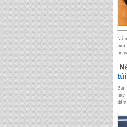
TN 5015
CẶP HỌC SINH MS:
TN 5014
Nắm 
CẶP HỌC SINH MS:
cáo
TN 5013
ngày
Nâ
CẶP HỌC SINH MS:
TN 5012
tú
Bạn 
này.
đảm 