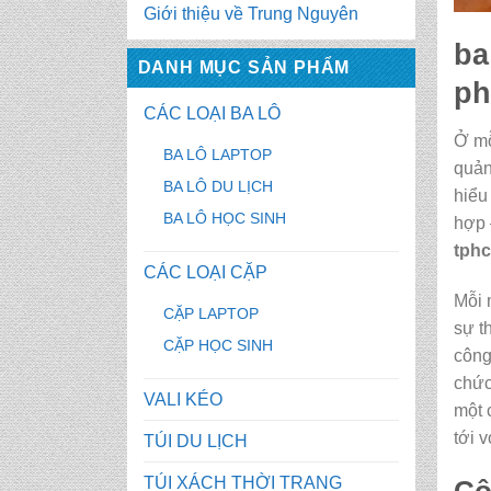
Giới thiệu về Trung Nguyên
ba
DANH MỤC SẢN PHẨM
ph
CÁC LOẠI BA LÔ
Ở mỗ
BA LÔ LAPTOP
quản
BA LÔ DU LỊCH
hiểu
BA LÔ HỌC SINH
hợp 
tph
CÁC LOẠI CẶP
Mỗi 
CẶP LAPTOP
sự t
CẶP HỌC SINH
công
chức
VALI KÉO
một 
tới 
TÚI DU LỊCH
TÚI XÁCH THỜI TRANG