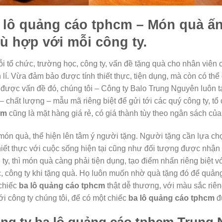
 lô quảng cáo tphcm
– Món quà ấn
ù hợp với mỗi công ty.
i tổ chức, trường học, công ty, vấn đề tặng quà cho nhân viên 
 lí. Vừa đảm bảo được tính thiết thực, tiện dụng, mà còn có thể
 được vấn đề đó, chúng tôi – Công ty Balo Trung Nguyên luôn
– chất lượng – mẫu mã riêng biệt để gửi tới các quý công ty, t
cm
cũng là mặt hàng giá rẻ, có giá thành tùy theo ngân sách của
món quà, thể hiện lên tâm ý người tặng. Người tặng cần lựa ch
hiết thực với cuộc sống hiện tại cũng như đối tượng được nhận
 ty, thì món quà càng phải tiện dụng, tạo điểm nhấn riêng biệt v
, công ty khi tặng quà. Họ luôn muốn nhờ quà tặng đó để quản
chiếc
ba lô quảng cáo tphcm
thật dễ thương, với màu sắc riêng
với công ty chúng tôi, để có một chiếc
ba lô quảng cáo tphcm
đú