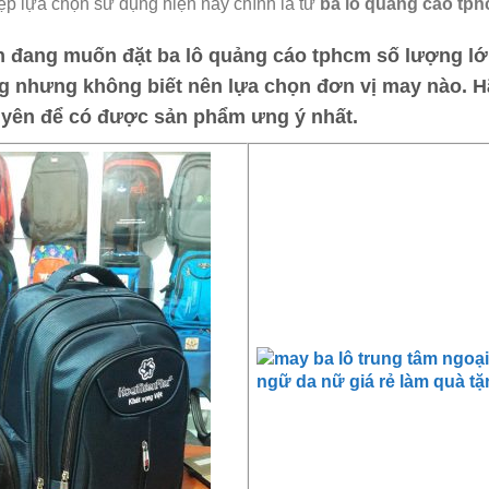
ệp lựa chọn sử dụng hiện nay chính là từ
ba lô quảng cáo tp
 đang muốn đặt
ba lô quảng cáo tphcm
số lượng lớ
g nhưng không biết nên lựa chọn đơn vị may nào. H
yên
để có được sản phẩm ưng ý nhất.