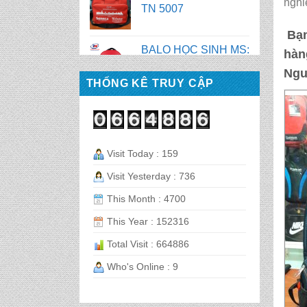
nghi
BALO HỌC SINH MS:
Bạn
TN 2056
hàn
Ngu
BALO HỌC SINH MS:
THỐNG KÊ TRUY CẬP
TN 2070
BALO HỌC SINH MS:
TN 2069
Visit Today : 159
Visit Yesterday : 736
BALO HỌC SINH MS:
This Month : 4700
TN 2068
This Year : 152316
Total Visit : 664886
CẶP HỌC SINH MS:
TN 5016
Who's Online : 9
CẶP HỌC SINH MS: