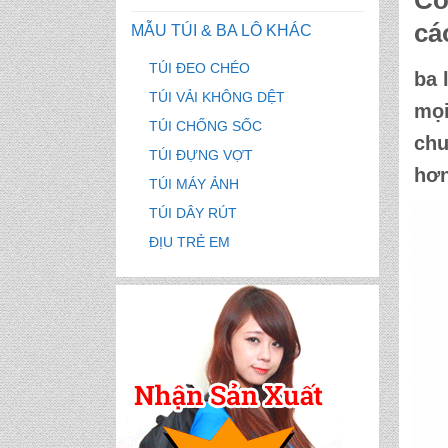
Cô
cá
MẪU TÚI & BA LÔ KHÁC
TÚI ĐEO CHÉO
ba 
TÚI VẢI KHÔNG DỆT
mọi
TÚI CHỐNG SỐC
chu
TÚI ĐỰNG VỢT
hơn
TÚI MÁY ẢNH
TÚI DÂY RÚT
ĐỊU TRẺ EM
CẶP HỌC SINH MS: