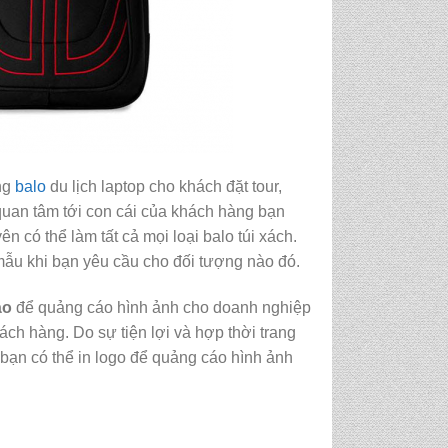
ặng
balo
du lịch laptop cho khách đặt tour,
quan tâm tới con cái của khách hàng bạn
n có thể làm tất cả mọi loại balo túi xách.
ẫu khi bạn yêu cầu cho đối tượng nào đó.
áo
để quảng cáo hình ảnh cho doanh nghiệp
ch hàng. Do sự tiện lợi và hợp thời trang
bạn có thể in logo để quảng cáo hình ảnh