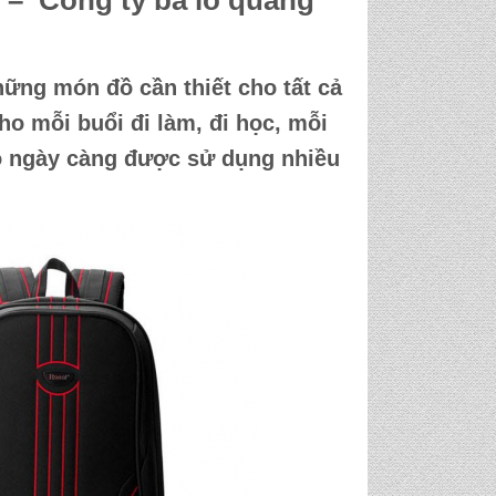
 – Công ty
ba lô quảng
ng món đồ cần thiết cho tất cả
ho mỗi buổi đi làm, đi học, mỗi
o
ngày càng được sử dụng nhiều