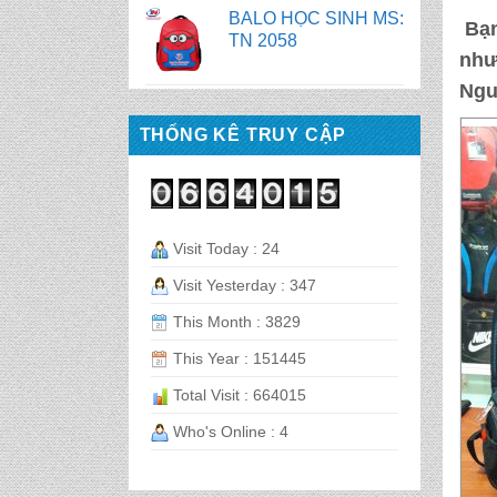
TN 2056
Bạn
như
BALO HỌC SINH MS:
Ngu
TN 2070
THỐNG KÊ TRUY CẬP
BALO HỌC SINH MS:
TN 2069
BALO HỌC SINH MS:
Visit Today : 24
TN 2068
Visit Yesterday : 347
This Month : 3829
CẶP HỌC SINH MS:
TN 5016
This Year : 151445
Total Visit : 664015
CẶP HỌC SINH MS:
Who's Online : 4
TN 5015