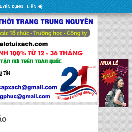
UYỂN DỤNG
LIÊN HỆ
áo