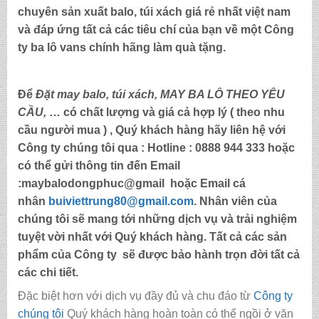
chuyên sản xuất balo, túi xách
giá rẻ nhất việt nam
và đáp ứng tất cả các tiêu chí của bạn về một Công
ty
ba lô vans chính hãng làm quà tặng
.
Để
Đặt may balo,
túi xách, MAY BA LÔ THEO YÊU
CẦU,
… có chất lượng và giá cả hợp lý ( theo nhu
cầu người mua ) , Quý khách hàng hãy liên hệ với
Công ty chúng tôi qua :
Hotline : 0888 944 333
hoặc
có thể gửi thông tin đến
Email
:maybalodongphuc@gmail
hoặc Email cá
nhân
buiviettrung80@gmail.com
. Nhân viên của
chúng tôi sẽ mang tới những dịch vụ và trải nghiệm
tuyệt vời nhất với Quý khách hàng. Tất cả các sản
phẩm của Công ty sẽ được bảo hành trọn đời tất cả
các chi tiết.
Đặc biệt hơn với dịch vụ đầy đủ và chu đáo từ
Công ty
chúng tôi
Quý khách hàng hoàn toàn có thể ngồi ở văn