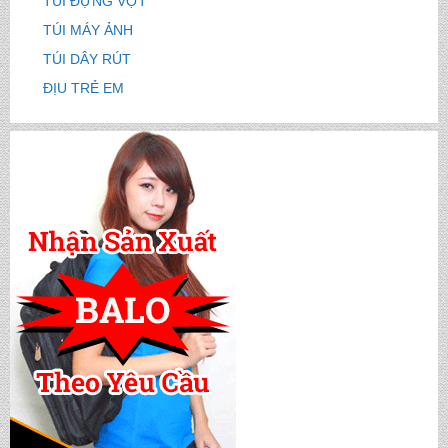
TÚI ĐỰNG VỢT
TÚI MÁY ẢNH
TÚI DÂY RÚT
ĐỊU TRẺ EM
CẶP HỌC SINH MS: TN 5016
CẶP HỌC SINH MS: TN 5015
CẶP HỌC SINH MS: TN 5014