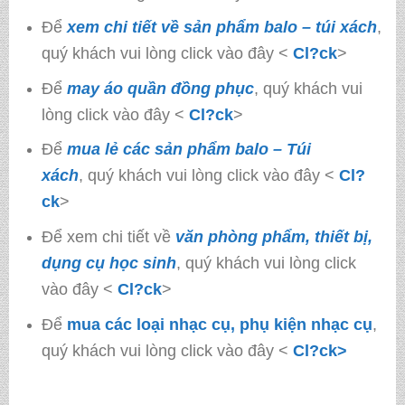
Để
xem chi tiết về sản phẩm balo – túi xách
,
quý khách vui lòng click vào đây <
Cl?ck
>
Để
may áo quần đồng phục
, quý khách vui
lòng click vào đây <
Cl?ck
>
Để
mua lẻ các sản phẩm balo – Túi
xách
, quý khách vui lòng click vào đây <
Cl?
ck
>
Để xem chi tiết về
văn phòng phẩm, thiết bị,
dụng cụ học sinh
, quý khách vui lòng click
vào đây <
Cl?ck
>
Để
mua các loại nhạc cụ, phụ kiện nhạc cụ
,
quý khách vui lòng click vào đây <
Cl?ck>