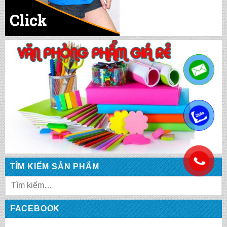
CẶP HỌC SINH MS: TN 5013
CẶP HỌC SINH MS: TN 5012
.
CẶP HỌC SINH MS: TN 5011
CẶP HỌC SINH MS: TN 5010
.
TÌM KIẾM SẢN PHẨM
CẶP HỌC SINH MS: TN 5009
FACEBOOK