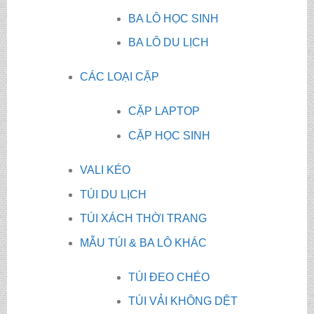
BA LÔ HỌC SINH
BA LÔ DU LỊCH
CÁC LOẠI CẶP
CẶP LAPTOP
CẶP HỌC SINH
VALI KÉO
TÚI DU LỊCH
TÚI XÁCH THỜI TRANG
MẪU TÚI & BA LÔ KHÁC
TÚI ĐEO CHÉO
TÚI VẢI KHÔNG DỆT