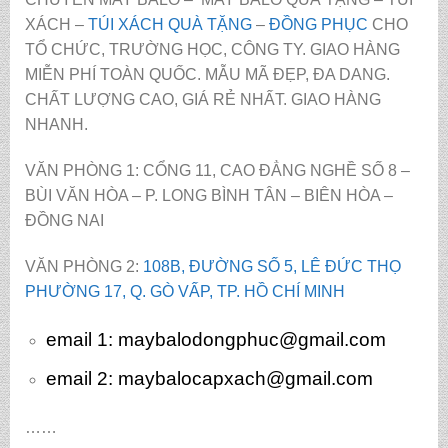
XÁCH –
TÚI XÁCH QUÀ TẶNG
–
ĐỒNG PHỤC
CHO
TỔ CHỨC, TRƯỜNG HỌC, CÔNG TY. GIAO HÀNG
MIỄN PHÍ TOÀN QUỐC. MẪU MÃ ĐẸP, ĐA DANG.
CHẤT LƯỢNG CAO, GIÁ RẺ NHẤT. GIAO HÀNG
NHANH.
VĂN PHÒNG 1: CỔNG 11, CAO ĐẲNG NGHỀ SỐ 8 –
BÙI VĂN HÒA – P. LONG BÌNH TÂN – BIÊN HÒA –
ĐỒNG NAI
VĂN PHÒNG 2:
108B, ĐƯỜNG SỐ 5, LÊ ĐỨC THỌ
PHƯỜNG 17, Q. GÒ VẤP, TP. HỒ CHÍ MINH
email 1:
maybalodongphuc@gmail.com
email 2: maybalocapxach@gmail.com
……