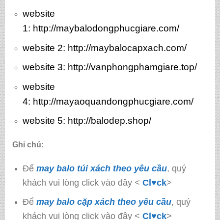
website
1:
http://maybalodongphucgiare.com/
website 2:
http://maybalocapxach.com/
website 3
: http://vanphongphamgiare.top/
website
4:
http://mayaoquandongphucgiare.com/
website 5:
http://balodep.shop/
Ghi chú:
Để
may balo túi xách theo yêu cầu
, quý
khách vui lòng click vào đây <
Cl♥ck
>
Để
may balo cặp xách theo yêu cầu
, quý
khách vui lòng click vào đây <
Cl♥ck
>