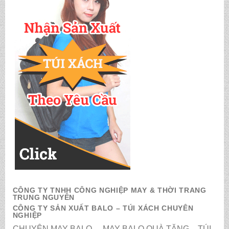
CÔNG TY TNHH CÔNG NGHIỆP MAY & THỜI TRANG
TRUNG NGUYÊN
CÔNG TY SẢN XUẤT BALO – TÚI XÁCH CHUYÊN
NGHIỆP
CHUYÊN MAY BALO – MAY BALO QUÀ TẶNG – TÚI