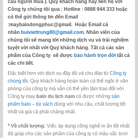
cầu người mua ). Quý khách hàng hãy liên hệ với
Công ty chúng tôi qua :
Hotline : 0888 944 333
hoặc
có thể gửi thông tin đến
Email
:maybalodongphuc@gmail.
Hoặc Email cá
nhân
buiviettrung80@gmail.com
. Nhân viên của
chúng tôi sẽ mang tới những dịch vụ và trải nghiệm
tuyệt vời nhất với Quý khách hàng. Tất cả các sản
phẩm của Công ty sẽ được
bảo hành trọn đời
tất cả
các chi tiết.
Đặc biệt hơn với dịch vụ đầy đủ và chu đáo từ
Công ty
chúng tôi.
Quý khách hàng hoàn toàn có thể ngồi ở văn
phòng của công ty mà vẫn có thể yên tâm trao đổi với
Công ty may
balo du lịch nam
có được những
sản
phẩm balo – túi xách
đúng với nhu cầu, chất lượng tốt
nhất và giá cả phải chăng nhất.
* Về chất lượng:
Việc áp dụng công nghệ in ấn tốt nhất
đã giúp cho các sản phẩm của công ty có màu sắc tươi