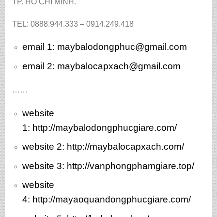
TP. HỒ CHÍ MINH.
TEL: 0888.944.333 – 0914.249.418
email 1:
maybalodongphuc@gmail.com
email 2: maybalocapxach@gmail.com
……
website
1:
http://maybalodongphucgiare.com/
website 2:
http://maybalocapxach.com/
website 3
: http://vanphongphamgiare.top/
website
4:
http://mayaoquandongphucgiare.com/