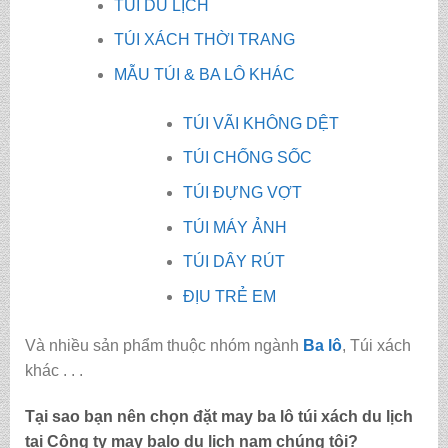
TÚI DU LỊCH
TÚI XÁCH THỜI TRANG
MẪU TÚI & BA LÔ KHÁC
TÚI VÃI KHÔNG DỆT
TÚI CHỐNG SỐC
TÚI ĐỰNG VỢT
TÚI MÁY ẢNH
TÚI DÂY RÚT
ĐỊU TRẺ EM
Và nhiều sản phẩm thuộc nhóm ngành
Ba lô
, Túi xách
khác . . .
Tại sao bạn nên chọn đặt may ba lô túi xách du lịch
tại Công ty may
balo du lịch nam
chúng tôi?