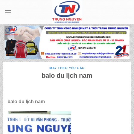
Skip
to
content
MAY THEO YÊU CẦU
balo du lịch nam
balo du lịch nam