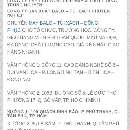
CÔNG TY TNHH CÔNG NGHIỆP MAY & THỜI TRANG
TRUNG NGUYÊN
CÔNG TY SẢN XUẤT BALO – TÚI XÁCH CHUYÊN
NGHIỆP
CHUYÊN
MAY BALO
–
TÚI XÁCH
–
ĐỒNG
PHỤC
CHO TỔ CHỨC, TRƯỜNG HỌC, CÔNG TY.
GIAO HÀNG MIỄN PHÍ TOÀN QUỐC. MẪU MÃ ĐẸP,
ĐA DANG. CHẤT LƯỢNG CAO, GIÁ RẺ NHẤT. GIAO
HÀNG NHANH.
VĂN PHÒNG 1: CỔNG 11, CAO ĐẲNG NGHỀ SỐ 8 –
BÙI VĂN HÒA – P. LONG BÌNH TÂN – BIÊN HÒA –
ĐỒNG NAI
VĂN PHÒNG 2: 108B, ĐƯỜNG SỐ 5, LÊ ĐỨC THỌ
PHƯỜNG 17, Q. GÒ VẤP, TP. HỒ CHÍ MINH
XƯỞNG 1: 109 QUÁCH ĐÌNH BẢO, P. PHÚ THẠNH, Q.
TÂN PHÚ, TP. HCM.
XƯỞNG 2: 85 LÊ SÂM, P. PHÚ THẠNH, Q. TÂN PHÚ.