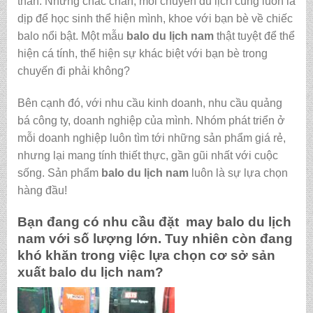
thân. Nhưng chắc chắn, mỗi chuyến du lịch cũng luôn là
dịp để học sinh thể hiện mình, khoe với bạn bè về chiếc
balo nổi bật. Một mẫu
balo du lịch nam
thật tuyệt để thể
hiện cá tính, thể hiện sự khác biệt với bạn bè trong
chuyến đi phải không?
Bên cạnh đó, với nhu cầu kinh doanh, nhu cầu quảng
bá công ty, doanh nghiệp của mình. Nhóm phát triển ở
mỗi doanh nghiệp luôn tìm tới những sản phẩm giá rẻ,
nhưng lại mang tính thiết thực, gần gũi nhất với cuộc
sống. Sản phẩm
balo du lịch nam
luôn là sự lựa chọn
hàng đầu!
Bạn đang có nhu cầu đặt may
balo du lịch
nam
với số lượng lớn. Tuy nhiên còn đang
khó khăn trong việc lựa chọn cơ sở sản
xuất
balo du lịch nam
?