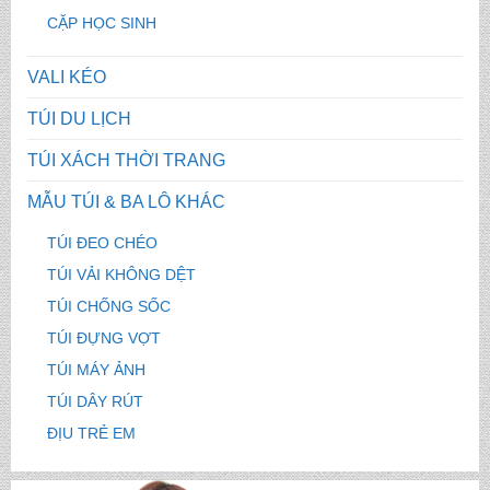
CẶP HỌC SINH
VALI KÉO
TÚI DU LỊCH
TÚI XÁCH THỜI TRANG
MẪU TÚI & BA LÔ KHÁC
TÚI ĐEO CHÉO
TÚI VẢI KHÔNG DỆT
TÚI CHỐNG SỐC
TÚI ĐỰNG VỢT
TÚI MÁY ẢNH
TÚI DÂY RÚT
ĐỊU TRẺ EM