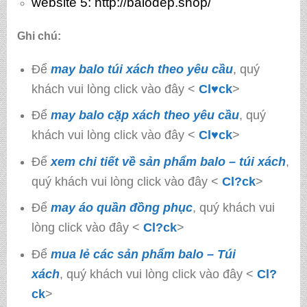
website 5:
http://balodep.shop/
Ghi chú:
Để
may balo túi xách theo yêu cầu
, quý
khách vui lòng click vào đây <
Cl♥ck
>
Để
may balo cặp xách theo yêu cầu
, quý
khách vui lòng click vào đây <
Cl♥ck
>
Để
xem chi tiết về sản phẩm balo – túi xách
,
quý khách vui lòng click vào đây <
Cl?ck
>
Để
may áo quần đồng phục
, quý khách vui
lòng click vào đây <
Cl?ck
>
Để
mua lẻ các sản phẩm balo – Túi
xách
, quý khách vui lòng click vào đây <
Cl?
ck
>