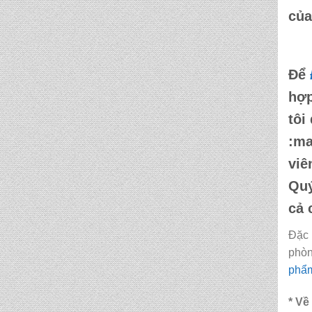
của
CẶP HỌC SINH MS:
TN 5015
Để
CẶP HỌC SINH MS:
hợp
TN 5014
tôi
:ma
CẶP HỌC SINH MS:
TN 5013
viê
Quý
CẶP HỌC SINH MS:
cả 
TN 5012
Đặc 
phòn
phẩm
* Về