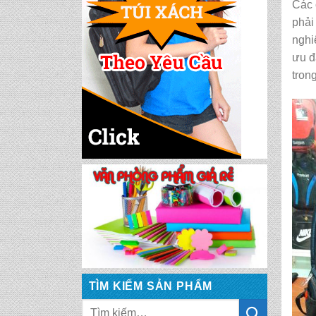
Các 
phải
nghi
ưu đ
tron
CẶP HỌC SINH MS:
TN 5016
CẶP HỌC SINH MS:
TN 5015
CẶP HỌC SINH MS:
TN 5014
CẶP HỌC SINH MS:
TN 5013
TÌM KIẾM SẢN PHẨM
CẶP HỌC SINH MS: