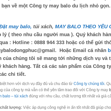
 bạn về một Công ty may
balo du lịch nhỏ gọn
.
Đặt may balo,
túi xách,
MAY BALO THEO YÊU 
 lý ( theo nhu cầu người mua ). Quý khách hàn
 qua :
Hotline : 0888 944 333
hoặc có thể gửi th
ybalodongphuc@gmail.
Hoặc Email cá nhân
b
n của chúng tôi sẽ mang tới những dịch vụ và t
 khách hàng. Tất cả các sản phẩm của Công 
các chi tiết.
biệt hơn với dịch vụ đầy đủ và chu đáo từ
Công ty chúng tôi.
Quý
g của công ty mà vẫn có thể yên tâm trao đổi với Công ty may
b
 balo – túi xách
đúng với nhu cầu, chất lượng tốt nhất và giá c
 chất lượng:
Việc áp dụng công nghệ in ấn tốt nhất đã giúp ch