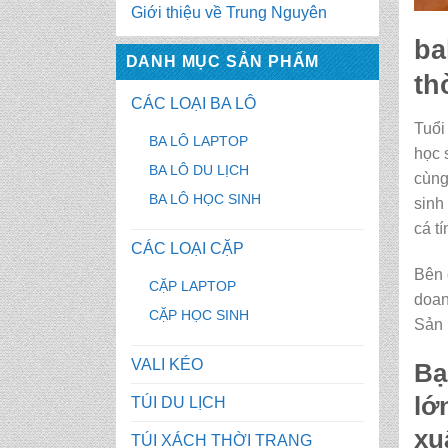
Giới thiệu về Trung Nguyên
ba
DANH MỤC SẢN PHẨM
th
CÁC LOẠI BA LÔ
Tuổi
BA LÔ LAPTOP
học 
BA LÔ DU LỊCH
cùng
BA LÔ HỌC SINH
sinh
cá t
CÁC LOẠI CẶP
Bên 
CẶP LAPTOP
doan
CẶP HỌC SINH
Sản
VALI KÉO
Bạ
lớ
TÚI DU LỊCH
xu
TÚI XÁCH THỜI TRANG