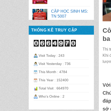
BALO HỌC SINH MS:
TN 2058
BALO HỌC SINH MS:
Cô
TN 2056
THỐNG KÊ TRUY CẬP
ba
BALO HỌC SINH MS:
TN 2070
Thị 
Khi 
Visit Today : 243
lượn
Visit Yesterday : 736
BALO HỌC SINH MS:
TN 2069
This Month : 4784
This Year : 152400
BALO HỌC SINH MS:
Với
Total Visit : 664970
TN 2068
Chú
Who's Online : 2
đáp
CẶP HỌC SINH MS:
sở
TN 5016