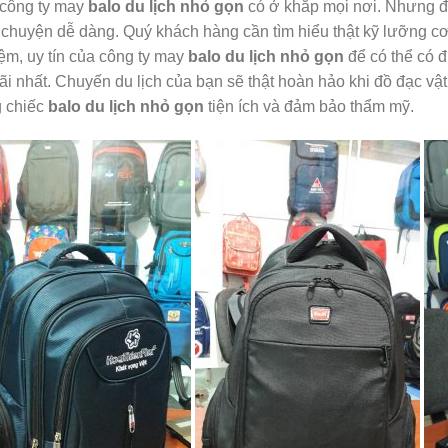
công ty may
balo du lịch nhỏ gọn
có ở khắp mọi nơi. Nhưng để
 chuyện dễ dàng. Quý khách hàng cần tìm hiểu thật kỹ lưỡng c
ệm, uy tín của công ty may
balo du lịch nhỏ gọn
để có thể có 
ãi nhất. Chuyến du lịch của bạn sẽ thật hoàn hảo khi đồ đạc v
g chiếc
balo du lịch nhỏ gọn
tiện ích và đảm bảo thẩm mỹ.