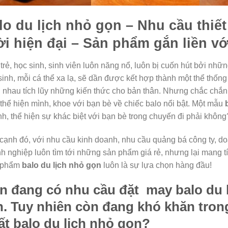
lo du lịch nhỏ gọn
– Nhu cầu thiế
ời hiện đại – Sản phẩm gắn liền v
 trẻ, học sinh, sinh viên luôn năng nổ, luôn bị cuốn hút bởi nhữ
sinh, mỗi cá thể xa lạ, sẽ dần được kết hợp thành một thể thống
 nhau tích lũy những kiến thức cho bản thân. Nhưng chắc chắn,
 thể hiện mình, khoe với bạn bè về chiếc balo nổi bật. Một mẫu
ính, thể hiện sự khác biệt với bạn bè trong chuyến đi phải không
cạnh đó, với nhu cầu kinh doanh, nhu cầu quảng bá công ty, d
h nghiệp luôn tìm tới những sản phẩm giá rẻ, nhưng lại mang tín
 phẩm
balo du lịch nhỏ gọn
luôn là sự lựa chọn hàng đầu!
n đang có nhu cầu đặt may
balo du 
n. Tuy nhiên còn đang khó khăn tron
ất
balo du lịch nhỏ gọn
?