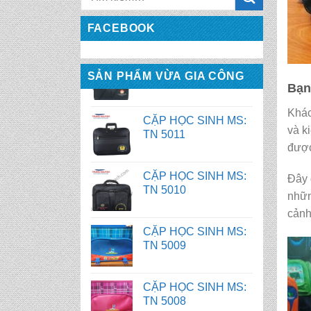
TN 5012
FACEBOOK
CẶP HỌC SINH MS:
TN 5011
SẢN PHẨM VỪA GIA CÔNG
Bạn
CẶP HỌC SINH MS:
Khác
TN 5010
và k
được
CẶP HỌC SINH MS:
TN 5009
Đây 
nhữn
CẶP HỌC SINH MS:
cảnh
TN 5008
CẶP HỌC SINH MS:
TN 5007