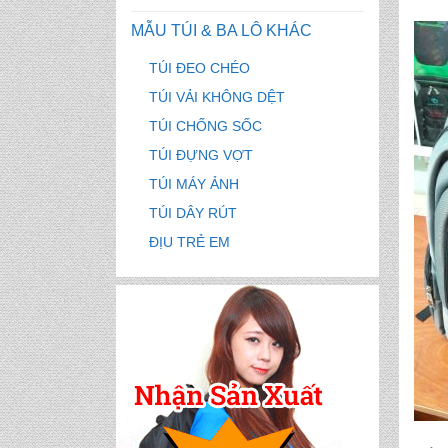
MẪU TÚI & BA LÔ KHÁC
TÚI ĐEO CHÉO
TÚI VẢI KHÔNG DỆT
TÚI CHỐNG SỐC
TÚI ĐỰNG VỢT
TÚI MÁY ẢNH
TÚI DÂY RÚT
ĐỊU TRẺ EM