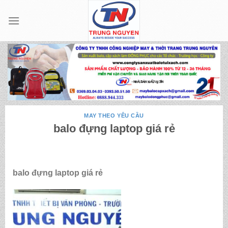
Skip
to
content
MAY THEO YÊU CẦU
balo đựng laptop giá rẻ
balo đựng laptop giá rẻ