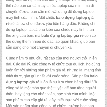
thể nào bạn cứ cầm tay chiếc laptop của mình mà di
chuyển được, bạn cần một vật dụng để đựng laptop,
máy tính của mình. Một chiếc
balo đựng laptop giá
rẻ
sẽ là lựa chọn được yêu tiên hàng đầu. Không chỉ
đựng laptop, tất cả phụ kiện của chiếc máy tính thân
thương của bạn, mà
balo đựng laptop giá rẻ
còn có
thể đựng thêm nhiều đồ đạc, áo quần khác, giúp bạn
sẵn sàng cho một chuyến di chuyển xa!
Cũng nắm rõ nhu cầu rất cao của mọi người thời hiện
đại. Các đại lý, các công ty tổ chức tour du lịch, họ cũng
luôn tìm tới những sản phẩm giá rẻ, nhưng lại mang tính
thiết thực, gần gũi nhất với cuộc sống. Sản phẩm
balo
đựng laptop giá rẻ
luôn là sự lựa chọn hàng đầu! Và
cũng sẽ là một món quà thật tuyệt, để bạn tặng người
thân, hay tặng cho nhân viên, học sinh của mình. Một
sản phẩm cao cấp giá rẻ, đầy thiết thực với cuộc sống –
Một sản phẩm giúp công ty, tổ chức, trường học bạn