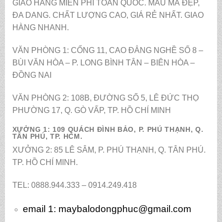
GIAO HÀNG MIỄN PHÍ TOÀN QUỐC. MẪU MÃ ĐẸP,
ĐA DANG. CHẤT LƯỢNG CAO, GIÁ RẺ NHẤT. GIAO
HÀNG NHANH.
VĂN PHÒNG 1: CỔNG 11, CAO ĐẲNG NGHỀ SỐ 8 –
BÙI VĂN HÒA – P. LONG BÌNH TÂN – BIÊN HÒA –
ĐỒNG NAI
VĂN PHÒNG 2: 108B, ĐƯỜNG SỐ 5, LÊ ĐỨC THỌ
PHƯỜNG 17, Q. GÒ VẤP, TP. HỒ CHÍ MINH
XƯỞNG 1: 109 QUÁCH ĐÌNH BẢO, P. PHÚ THẠNH, Q.
TÂN PHÚ, TP. HCM.
XƯỞNG 2: 85 LÊ SÂM, P. PHÚ THẠNH, Q. TÂN PHÚ.
TP. HỒ CHÍ MINH.
TEL: 0888.944.333 – 0914.249.418
email 1:
maybalodongphuc@gmail.com