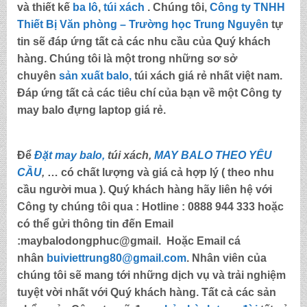
và thiết kế
ba lô
,
túi xách
. Chúng tôi,
Công ty TNHH
Thiết Bị Văn phòng – Trường học Trung Nguyên
tự
tin sẽ đáp ứng tất cả các nhu cầu của Quý khách
hàng. Chúng tôi là một trong những sơ sở
chuyên
sản xuất balo,
túi xách
giá rẻ nhất việt nam.
Đáp ứng tất cả các tiêu chí của bạn về một Công ty
may
balo đựng laptop giá rẻ
.
Để
Đặt may balo,
túi xách,
MAY BALO THEO YÊU
CẦU
,
… có chất lượng và giá cả hợp lý ( theo nhu
cầu người mua ). Quý khách hàng hãy liên hệ với
Công ty chúng tôi qua :
Hotline : 0888 944 333
hoặc
có thể gửi thông tin đến
Email
:maybalodongphuc@gmail.
Hoặc Email cá
nhân
buiviettrung80@gmail.com
. Nhân viên của
chúng tôi sẽ mang tới những dịch vụ và trải nghiệm
tuyệt vời nhất với Quý khách hàng. Tất cả các sản