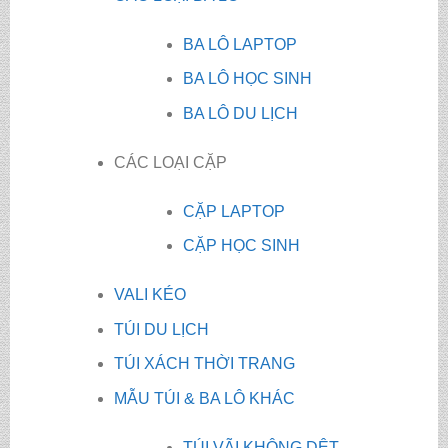
BA LÔ LAPTOP
BA LÔ HỌC SINH
BA LÔ DU LỊCH
CÁC LOẠI CẶP
CẶP LAPTOP
CẶP HỌC SINH
VALI KÉO
TÚI DU LỊCH
TÚI XÁCH THỜI TRANG
MẪU TÚI & BA LÔ KHÁC
TÚI VÃI KHÔNG DỆT