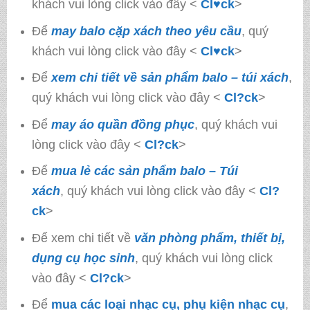
khách vui lòng click vào đây <
Cl♥ck
>
Để
may balo cặp xách theo yêu cầu
, quý
khách vui lòng click vào đây <
Cl♥ck
>
Để
xem chi tiết về sản phẩm balo – túi xách
,
quý khách vui lòng click vào đây <
Cl?ck
>
Để
may áo quần đồng phục
, quý khách vui
lòng click vào đây <
Cl?ck
>
Để
mua lẻ các sản phẩm balo – Túi
xách
, quý khách vui lòng click vào đây <
Cl?
ck
>
Để xem chi tiết về
văn phòng phẩm, thiết bị,
dụng cụ học sinh
, quý khách vui lòng click
vào đây <
Cl?ck
>
Để
mua các loại nhạc cụ, phụ kiện nhạc cụ
,