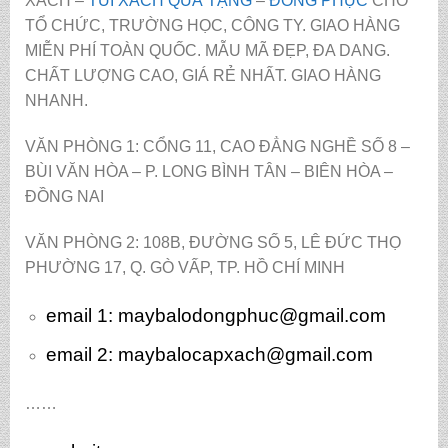
XÁCH –
TÚI XÁCH QUÀ TẶNG
–
ĐỒNG PHỤC
CHO
TỔ CHỨC, TRƯỜNG HỌC, CÔNG TY. GIAO HÀNG
MIỄN PHÍ TOÀN QUỐC. MẪU MÃ ĐẸP, ĐA DANG.
CHẤT LƯỢNG CAO, GIÁ RẺ NHẤT. GIAO HÀNG
NHANH.
VĂN PHÒNG 1: CỔNG 11, CAO ĐẲNG NGHỀ SỐ 8 –
BÙI VĂN HÒA – P. LONG BÌNH TÂN – BIÊN HÒA –
ĐỒNG NAI
VĂN PHÒNG 2: 108B, ĐƯỜNG SỐ 5, LÊ ĐỨC THỌ
PHƯỜNG 17, Q. GÒ VẤP, TP. HỒ CHÍ MINH
email 1:
maybalodongphuc@gmail.com
email 2: maybalocapxach@gmail.com
……