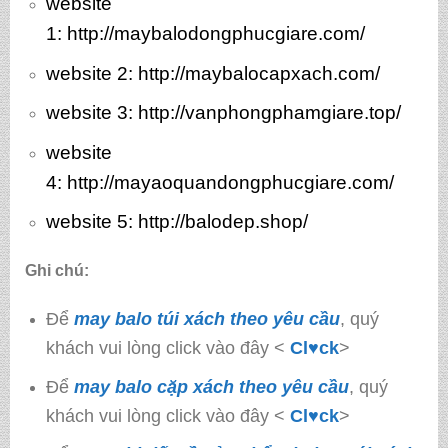
website
1:
http://maybalodongphucgiare.com/
website 2:
http://maybalocapxach.com/
website 3
: http://vanphongphamgiare.top/
website
4:
http://mayaoquandongphucgiare.com/
website 5:
http://balodep.shop/
Ghi chú:
Để
may balo túi xách theo yêu cầu
, quý
khách vui lòng click vào đây <
Cl♥ck
>
Để
may balo cặp xách theo yêu cầu
, quý
khách vui lòng click vào đây <
Cl♥ck
>