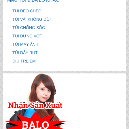
MẪU TÚI & BA LÔ KHÁC
CẶP HỌC SINH MS: TN 5016
TÚI ĐEO CHÉO
TÚI VẢI KHÔNG DỆT
TÚI CHỐNG SỐC
CẶP HỌC SINH MS: TN 5015
TÚI ĐỰNG VỢT
TÚI MÁY ẢNH
TÚI DÂY RÚT
CẶP HỌC SINH MS: TN 5014
ĐỊU TRẺ EM
CẶP HỌC SINH MS: TN 5013
CẶP HỌC SINH MS: TN 5012
CẶP HỌC SINH MS: TN 5011