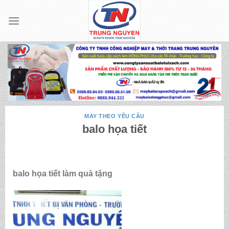
Skip
to
content
MAY THEO YÊU CẦU
balo họa tiết
balo họa tiết làm quà tặng