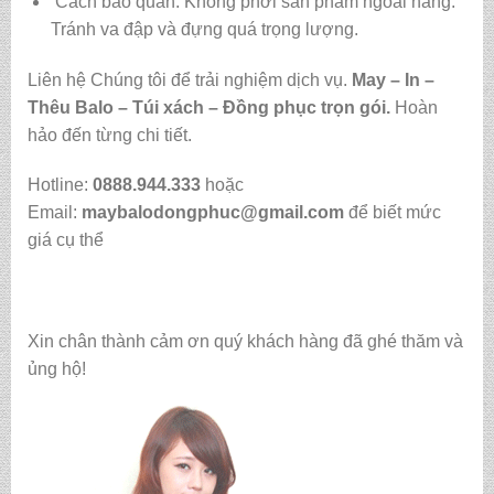
Cách bảo quản: Không phơi sản phẩm ngoài nắng.
Tránh va đập và đựng quá trọng lượng.
Liên hệ Chúng tôi để trải nghiệm dịch vụ.
May – In –
Thêu Balo – Túi xách – Đồng phục trọn gói.
Hoàn
hảo đến từng chi tiết.
Hotline:
0888.944.333
hoặc
Email:
maybalodongphuc@gmail.com
để biết mức
giá cụ thể
Xin chân thành cảm ơn quý khách hàng đã ghé thăm và
ủng hộ!