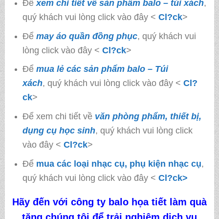
Để
xem chi tiết về sản phẩm balo – túi xách
,
quý khách vui lòng click vào đây <
Cl?ck
>
Để
may áo quần đồng phục
, quý khách vui
lòng click vào đây <
Cl?ck
>
Để
mua lẻ các sản phẩm balo – Túi
xách
, quý khách vui lòng click vào đây <
Cl?
ck
>
Để xem chi tiết về
văn phòng phẩm, thiết bị,
dụng cụ học sinh
, quý khách vui lòng click
vào đây <
Cl?ck
>
Để
mua các loại nhạc cụ, phụ kiện nhạc cụ
,
quý khách vui lòng click vào đây <
Cl?ck>
Hãy đến với công ty
balo họa tiết làm quà
tặng
chúng tôi
để trải nghiệm dịch vụ