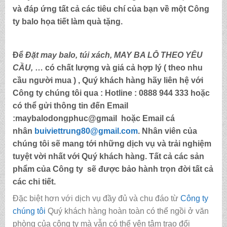
và đáp ứng tất cả các tiêu chí của bạn về một Công
ty
balo họa tiết làm quà tặng
.
Để
Đặt may balo,
túi xách, MAY BA LÔ THEO YÊU
CẦU,
… có chất lượng và giá cả hợp lý ( theo nhu
cầu người mua ) , Quý khách hàng hãy liên hệ với
Công ty chúng tôi qua :
Hotline : 0888 944 333
hoặc
có thể gửi thông tin đến
Email
:maybalodongphuc@gmail
hoặc Email cá
nhân
buiviettrung80@gmail.com
. Nhân viên của
chúng tôi sẽ mang tới những dịch vụ và trải nghiệm
tuyệt vời nhất với Quý khách hàng. Tất cả các sản
phẩm của Công ty sẽ được bảo hành trọn đời tất cả
các chi tiết.
Đặc biệt hơn với dịch vụ đầy đủ và chu đáo từ
Công ty
chúng tôi
Quý khách hàng hoàn toàn có thể ngồi ở văn
phòng của công ty mà vẫn có thể yên tâm trao đổi