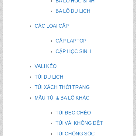
BA LÔ HỌC SINH
BA LÔ DU LỊCH
CÁC LOẠI CẶP
CẶP LAPTOP
CẶP HỌC SINH
VALI KÉO
TÚI DU LỊCH
TÚI XÁCH THỜI TRANG
MẪU TÚI & BA LÔ KHÁC
TÚI ĐEO CHÉO
TÚI VẢI KHÔNG DỆT
TÚI CHỐNG SỐC