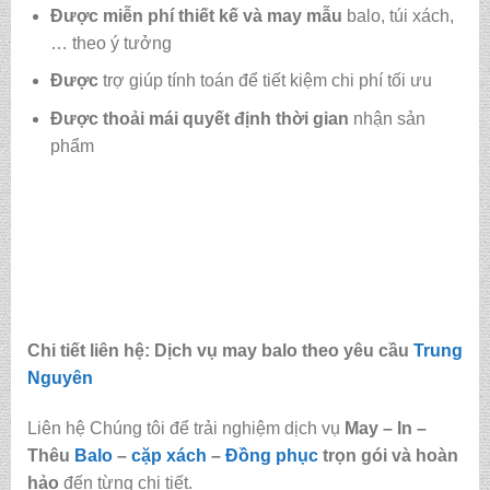
Được
miễn phí thiết kế và may mẫu
balo, túi xách,
… theo ý tưởng
Được
trợ giúp tính toán để tiết kiệm chi phí tối ưu
Được
thoải mái quyết định thời gian
nhận sản
phẩm
Chi tiết liên hệ: Dịch vụ may balo theo yêu cầu
Trung
Nguyên
Liên hệ Chúng tôi để trải nghiệm dịch vụ
May – In –
Thêu
Balo
–
cặp xách
–
Đồng phục
trọn gói và hoàn
hảo
đến từng chi tiết.