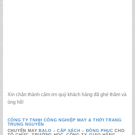
Xin chân thành cảm ơn quý khách hàng đã ghé thăm và
ủng hộ!
CÔNG TY TNHH CÔNG NGHIỆP MAY & THỜI TRANG
TRUNG NGUYÊN
CHUYÊN MAY
BALO
–
CẶP XÁCH
–
ĐỒNG PHỤC
CHO
TỔ CHỨC, TRƯỜNG HỌC, CÔNG TY. GIAO HÀNG