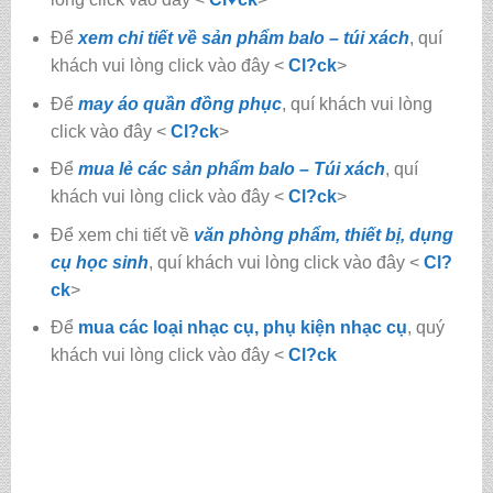
Để
xem chi tiết về sản phẩm balo – túi xách
, quí
khách vui lòng click vào đây <
Cl?ck
>
Để
may áo quần đồng phục
, quí khách vui lòng
click vào đây <
Cl?ck
>
Để
mua lẻ các sản phẩm balo – Túi xách
, quí
khách vui lòng click vào đây <
Cl?ck
>
Để xem chi tiết về
văn phòng phẩm, thiết bị, dụng
cụ học sinh
, quí khách vui lòng click vào đây <
Cl?
ck
>
Để
mua các loại nhạc cụ, phụ kiện nhạc cụ
, quý
khách vui lòng click vào đây <
Cl?ck