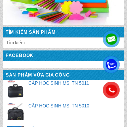
CẶP HỌC SINH MS: TN 5013
TÌM KIẾM SẢN PHẨM
CẶP HỌC SINH MS: TN 5012
FACEBOOK
CẶP HỌC SINH MS: TN 5011
.
SẢN PHẨM VỪA GIA CÔNG
CẶP HỌC SINH MS: TN 5010
.
CẶP HỌC SINH MS: TN 5009
CẶP HỌC SINH MS: TN 5008