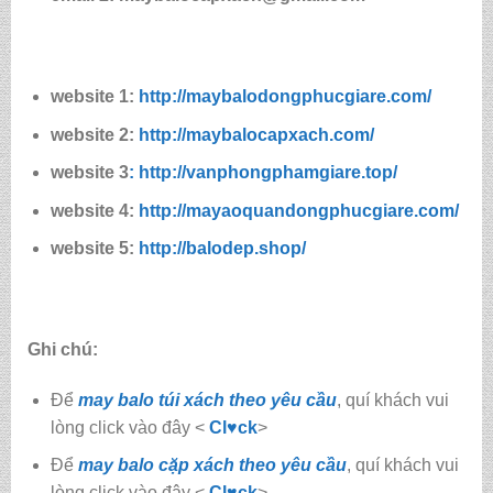
website 1:
http://maybalodongphucgiare.com/
website 2:
http://maybalocapxach.com/
website 3
: http://vanphongphamgiare.top/
website 4:
http://mayaoquandongphucgiare.com/
website 5:
http://balodep.shop/
Ghi chú:
Để
may balo túi xách theo yêu cầu
, quí khách vui
lòng click vào đây <
Cl♥ck
>
Để
may balo cặp xách theo yêu cầu
, quí khách vui
lòng click vào đây <
Cl♥ck
>