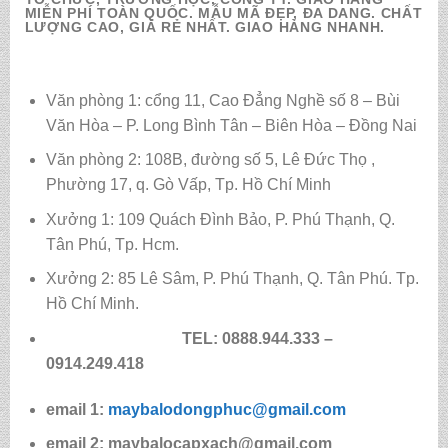
MIỄN PHÍ TOÀN QUỐC. MẪU MÃ ĐẸP, ĐA DANG. CHẤT
LƯỢNG CAO, GIÁ RẺ NHẤT. GIAO HÀNG NHANH.
Văn phòng 1: cổng 11, Cao Đẳng Nghề số 8 – Bùi
Văn Hòa – P. Long Bình Tân – Biên Hòa – Đồng Nai
Văn phòng 2: 108B, đường số 5, Lê Đức Thọ ,
Phường 17, q. Gò Vấp, Tp. Hồ Chí Minh
Xưởng 1: 109 Quách Đình Bảo, P. Phú Thạnh, Q.
Tân Phú, Tp. Hcm.
Xưởng 2: 85 Lê Sâm, P. Phú Thạnh, Q. Tân Phú. Tp.
Hồ Chí Minh.
TEL: 0888.944.333 –
0914.249.418
email 1:
maybalodongphuc@gmail.com
email 2: maybalocapxach@gmail.com