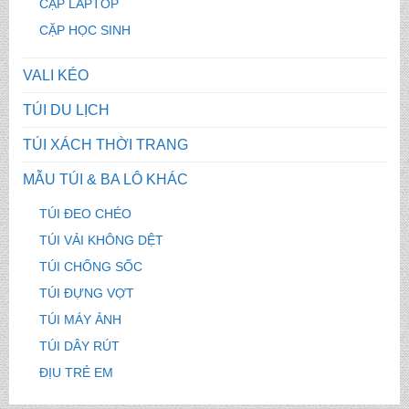
CẶP LAPTOP
CẶP HỌC SINH
VALI KÉO
TÚI DU LỊCH
TÚI XÁCH THỜI TRANG
MẪU TÚI & BA LÔ KHÁC
TÚI ĐEO CHÉO
TÚI VẢI KHÔNG DỆT
TÚI CHỐNG SỐC
TÚI ĐỰNG VỢT
TÚI MÁY ẢNH
TÚI DÂY RÚT
ĐỊU TRẺ EM