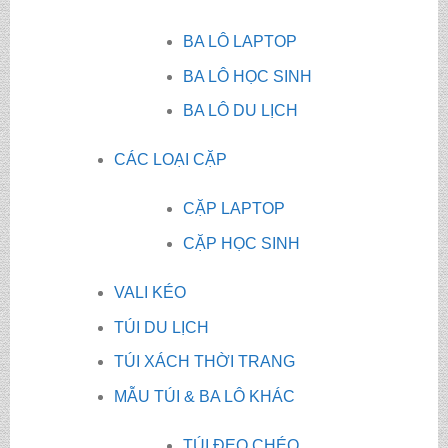
BA LÔ LAPTOP
BA LÔ HỌC SINH
BA LÔ DU LỊCH
CÁC LOẠI CẶP
CẶP LAPTOP
CẶP HỌC SINH
VALI KÉO
TÚI DU LỊCH
TÚI XÁCH THỜI TRANG
MẪU TÚI & BA LÔ KHÁC
TÚI ĐEO CHÉO