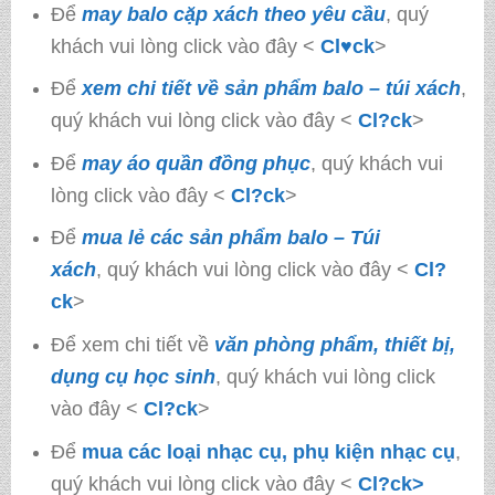
Để
may balo cặp xách theo yêu cầu
, quý
khách vui lòng click vào đây <
Cl♥ck
>
Để
xem chi tiết về sản phẩm balo – túi xách
,
quý khách vui lòng click vào đây <
Cl?ck
>
Để
may áo quần đồng phục
, quý khách vui
lòng click vào đây <
Cl?ck
>
Để
mua lẻ các sản phẩm balo – Túi
xách
, quý khách vui lòng click vào đây <
Cl?
ck
>
Để xem chi tiết về
văn phòng phẩm, thiết bị,
dụng cụ học sinh
, quý khách vui lòng click
vào đây <
Cl?ck
>
Để
mua các loại nhạc cụ, phụ kiện nhạc cụ
,
quý khách vui lòng click vào đây <
Cl?ck>