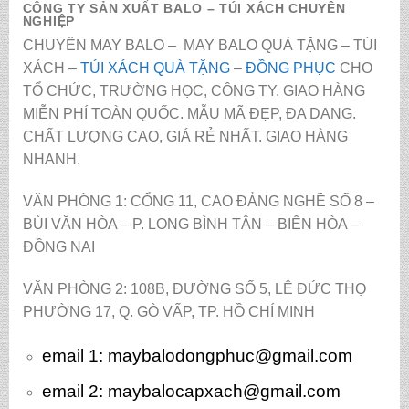
CÔNG TY SẢN XUẤT BALO – TÚI XÁCH CHUYÊN
NGHIỆP
CHUYÊN MAY BALO – MAY BALO QUÀ TẶNG – TÚI
XÁCH –
TÚI XÁCH QUÀ TẶNG
–
ĐỒNG PHỤC
CHO
TỔ CHỨC, TRƯỜNG HỌC, CÔNG TY. GIAO HÀNG
MIỄN PHÍ TOÀN QUỐC. MẪU MÃ ĐẸP, ĐA DANG.
CHẤT LƯỢNG CAO, GIÁ RẺ NHẤT. GIAO HÀNG
NHANH.
VĂN PHÒNG 1: CỔNG 11, CAO ĐẲNG NGHỀ SỐ 8 –
BÙI VĂN HÒA – P. LONG BÌNH TÂN – BIÊN HÒA –
ĐỒNG NAI
VĂN PHÒNG 2: 108B, ĐƯỜNG SỐ 5, LÊ ĐỨC THỌ
PHƯỜNG 17, Q. GÒ VẤP, TP. HỒ CHÍ MINH
email 1:
maybalodongphuc@gmail.com
email 2: maybalocapxach@gmail.com