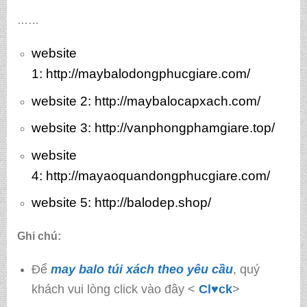
……
website
1:
http://maybalodongphucgiare.com/
website 2:
http://maybalocapxach.com/
website 3
: http://vanphongphamgiare.top/
website
4:
http://mayaoquandongphucgiare.com/
website 5:
http://balodep.shop/
Ghi chú:
Để
may balo túi xách theo yêu cầu
, quý
khách vui lòng click vào đây <
Cl♥ck
>