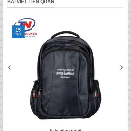
BÀI VIẾT LIÊN QUAN
15
Th1
balo công nghệ