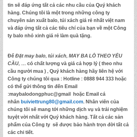
tin sẽ đáp ứng tất cả các nhu cầu của Quý khách
hàng. Chúng tôi là một trong những công ty
chuyên sản xuất balo, túi xách
giá rẻ nhất việt nam
và đáp ứng tất cả các tiêu chí của bạn về một Công
ty
balo nhỏ xinh giá rẻ làm quà tặng
.
Để
Đặt may balo,
túi xách, MAY BA LÔ THEO YÊU
CẦU,
… có chất lượng và giá cả hợp lý ( theo nhu
cầu người mua ) , Quý khách hàng hãy liên hệ với
Công ty chúng tôi qua :
Hotline : 0888 944 333
hoặc
có thể gửi thông tin đến
Email
:maybalodongphuc@gmail
hoặc Email cá
nhân
buiviettrung80@gmail.com
. Nhân viên của
chúng tôi sẽ mang tới những dịch vụ và trải nghiệm
tuyệt vời nhất với Quý khách hàng. Tất cả các sản
phẩm của Công ty sẽ được bảo hành trọn đời tất cả
các chi tiết.