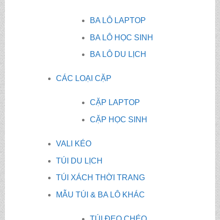
BA LÔ LAPTOP
BA LÔ HỌC SINH
BA LÔ DU LỊCH
CÁC LOẠI CẶP
CẶP LAPTOP
CẶP HỌC SINH
VALI KÉO
TÚI DU LỊCH
TÚI XÁCH THỜI TRANG
MẪU TÚI & BA LÔ KHÁC
TÚI ĐEO CHÉO