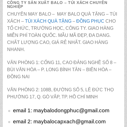
CÔNG TY SẢN XUẤT BALO – TÚI XÁCH CHUYÊN
NGHIỆP
CHUYÊN MAY BALO – MAY BALO QUÀ TẶNG – TÚI
XÁCH –
TÚI XÁCH QUÀ TẶNG
–
ĐỒNG PHỤC
CHO
TỔ CHỨC, TRƯỜNG HỌC, CÔNG TY. GIAO HÀNG
MIỄN PHÍ TOÀN QUỐC. MẪU MÃ ĐẸP, ĐA DANG.
CHẤT LƯỢNG CAO, GIÁ RẺ NHẤT. GIAO HÀNG
NHANH.
VĂN PHÒNG 1: CỔNG 11, CAO ĐẲNG NGHỀ SỐ 8 –
BÙI VĂN HÒA – P. LONG BÌNH TÂN – BIÊN HÒA –
ĐỒNG NAI
VĂN PHÒNG 2: 108B, ĐƯỜNG SỐ 5, LÊ ĐỨC THỌ
PHƯỜNG 17, Q. GÒ VẤP, TP. HỒ CHÍ MINH
email 1:
maybalodongphuc@gmail.com
email 2: maybalocapxach@gmail.com