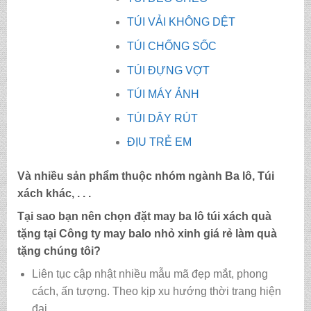
TÚI VẢI KHÔNG DỆT
TÚI CHỐNG SỐC
TÚI ĐỰNG VỢT
TÚI MÁY ẢNH
TÚI DÂY RÚT
ĐỊU TRẺ EM
Và nhiều sản phẩm thuộc nhóm ngành Ba lô, Túi
xách khác, . . .
Tại sao bạn nên chọn đặt may ba lô túi xách quà
tặng tại Công ty may
balo nhỏ xinh giá rẻ làm quà
tặng
chúng tôi?
Liên tục cập nhật nhiều mẫu mã đẹp mắt, phong
cách, ấn tượng. Theo kịp xu hướng thời trang hiện
đại.