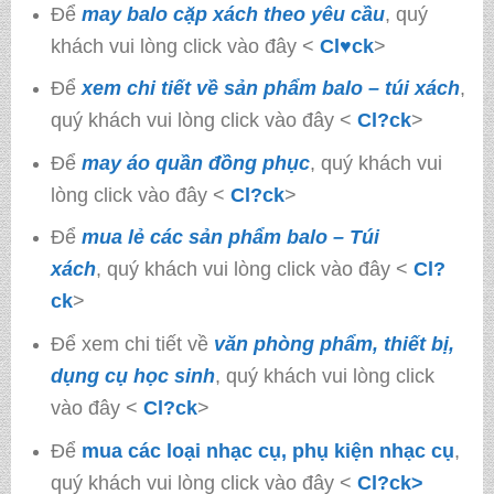
Để
may balo cặp xách theo yêu cầu
, quý
khách vui lòng click vào đây <
Cl♥ck
>
Để
xem chi tiết về sản phẩm balo – túi xách
,
quý khách vui lòng click vào đây <
Cl?ck
>
Để
may áo quần đồng phục
, quý khách vui
lòng click vào đây <
Cl?ck
>
Để
mua lẻ các sản phẩm balo – Túi
xách
, quý khách vui lòng click vào đây <
Cl?
ck
>
Để xem chi tiết về
văn phòng phẩm, thiết bị,
dụng cụ học sinh
, quý khách vui lòng click
vào đây <
Cl?ck
>
Để
mua các loại nhạc cụ, phụ kiện nhạc cụ
,
quý khách vui lòng click vào đây <
Cl?ck>