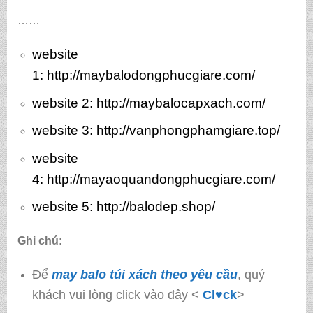
……
website
1:
http://maybalodongphucgiare.com/
website 2:
http://maybalocapxach.com/
website 3
: http://vanphongphamgiare.top/
website
4:
http://mayaoquandongphucgiare.com/
website 5:
http://balodep.shop/
Ghi chú:
Để
may balo túi xách theo yêu cầu
, quý
khách vui lòng click vào đây <
Cl♥ck
>