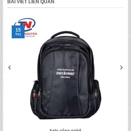
BÀI VIẾT LIÊN QUAN
15
Th1
balo công nghệ