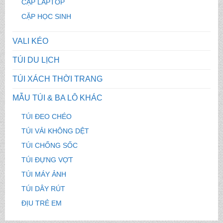
CẶP LAPTOP
CẶP HỌC SINH
VALI KÉO
TÚI DU LỊCH
TÚI XÁCH THỜI TRANG
MẪU TÚI & BA LÔ KHÁC
TÚI ĐEO CHÉO
TÚI VẢI KHÔNG DỆT
TÚI CHỐNG SỐC
TÚI ĐỰNG VỢT
TÚI MÁY ẢNH
TÚI DÂY RÚT
ĐỊU TRẺ EM