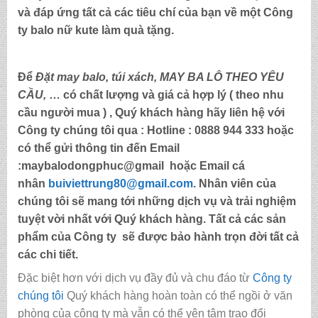
và đáp ứng tất cả các tiêu chí của bạn về một Công
ty
balo nữ kute làm quà tặng
.
Để
Đặt may balo,
túi xách, MAY BA LÔ THEO YÊU
CẦU,
… có chất lượng và giá cả hợp lý ( theo nhu
cầu người mua ) , Quý khách hàng hãy liên hệ với
Công ty chúng tôi qua :
Hotline : 0888 944 333
hoặc
có thể gửi thông tin đến
Email
:maybalodongphuc@gmail
hoặc Email cá
nhân
buiviettrung80@gmail.com
. Nhân viên của
chúng tôi sẽ mang tới những dịch vụ và trải nghiệm
tuyệt vời nhất với Quý khách hàng. Tất cả các sản
phẩm của Công ty sẽ được bảo hành trọn đời tất cả
các chi tiết.
Đặc biệt hơn với dịch vụ đầy đủ và chu đáo từ
Công ty
chúng tôi
Quý khách hàng hoàn toàn có thể ngồi ở văn
phòng của công ty mà vẫn có thể yên tâm trao đổi