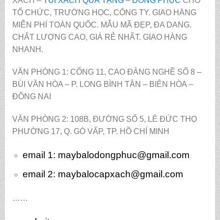
XÁCH –
TÚI XÁCH QUÀ TẶNG
–
ĐỒNG PHỤC
CHO
TỔ CHỨC, TRƯỜNG HỌC, CÔNG TY. GIAO HÀNG
MIỄN PHÍ TOÀN QUỐC. MẪU MÃ ĐẸP, ĐA DANG.
CHẤT LƯỢNG CAO, GIÁ RẺ NHẤT. GIAO HÀNG
NHANH.
VĂN PHÒNG 1: CỔNG 11, CAO ĐẲNG NGHỀ SỐ 8 –
BÙI VĂN HÒA – P. LONG BÌNH TÂN – BIÊN HÒA –
ĐỒNG NAI
VĂN PHÒNG 2: 108B, ĐƯỜNG SỐ 5, LÊ ĐỨC THỌ
PHƯỜNG 17, Q. GÒ VẤP, TP. HỒ CHÍ MINH
email 1:
maybalodongphuc@gmail.com
email 2: maybalocapxach@gmail.com
……