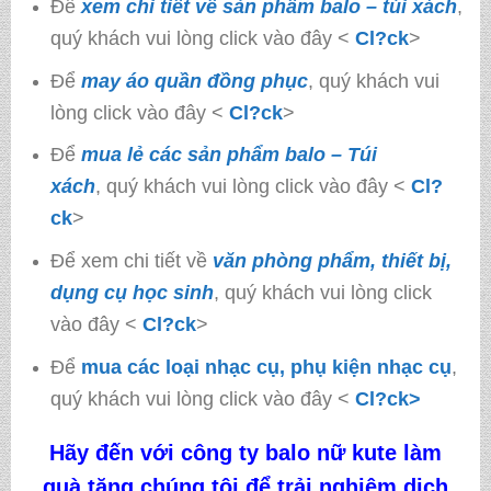
Để
xem chi tiết về sản phẩm balo – túi xách
,
quý khách vui lòng click vào đây <
Cl?ck
>
Để
may áo quần đồng phục
, quý khách vui
lòng click vào đây <
Cl?ck
>
Để
mua lẻ các sản phẩm balo – Túi
xách
, quý khách vui lòng click vào đây <
Cl?
ck
>
Để xem chi tiết về
văn phòng phẩm, thiết bị,
dụng cụ học sinh
, quý khách vui lòng click
vào đây <
Cl?ck
>
Để
mua các loại nhạc cụ, phụ kiện nhạc cụ
,
quý khách vui lòng click vào đây <
Cl?ck>
Hãy đến với công ty
balo nữ kute làm
quà tặng
chúng tôi
để trải nghiệm dịch