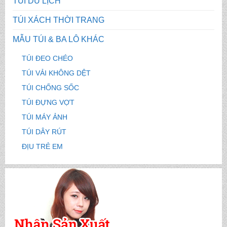
TÚI DU LỊCH
TÚI XÁCH THỜI TRANG
MẪU TÚI & BA LÔ KHÁC
TÚI ĐEO CHÉO
TÚI VẢI KHÔNG DỆT
TÚI CHỐNG SỐC
TÚI ĐỰNG VỢT
TÚI MÁY ẢNH
TÚI DÂY RÚT
ĐỊU TRẺ EM