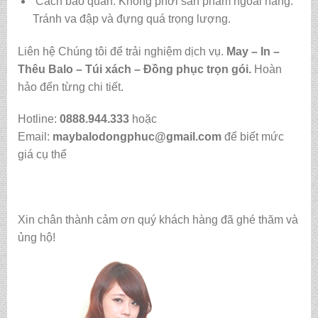
Cách bảo quản: Không phơi sản phẩm ngoài nắng.
Tránh va đập và đựng quá trọng lượng.
Liên hệ Chúng tôi để trải nghiệm dịch vụ.
May – In –
Thêu Balo – Túi xách – Đồng phục trọn gói.
Hoàn
hảo đến từng chi tiết.
Hotline:
0888.944.333
hoặc
Email:
maybalodongphuc@gmail.com
để biết mức
giá cụ thể
Xin chân thành cảm ơn quý khách hàng đã ghé thăm và
ủng hộ!