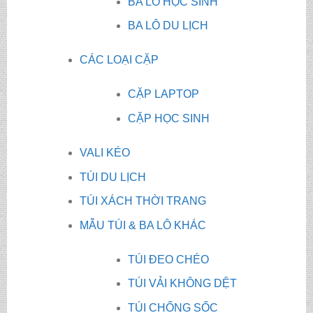
BA LÔ HỌC SINH
BA LÔ DU LỊCH
CÁC LOẠI CẶP
CẶP LAPTOP
CẶP HỌC SINH
VALI KÉO
TÚI DU LỊCH
TÚI XÁCH THỜI TRANG
MẪU TÚI & BA LÔ KHÁC
TÚI ĐEO CHÉO
TÚI VẢI KHÔNG DỆT
TÚI CHỐNG SỐC