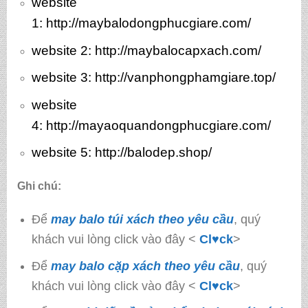
website
1:
http://maybalodongphucgiare.com/
website 2:
http://maybalocapxach.com/
website 3
: http://vanphongphamgiare.top/
website
4:
http://mayaoquandongphucgiare.com/
website 5:
http://balodep.shop/
Ghi chú:
Để
may balo túi xách theo yêu cầu
, quý
khách vui lòng click vào đây <
Cl♥ck
>
Để
may balo cặp xách theo yêu cầu
, quý
khách vui lòng click vào đây <
Cl♥ck
>