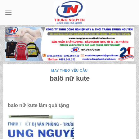
Skip
to
content
MAY THEO YÊU CẦU
balô nữ kute
balo nữ kute làm quà tặng