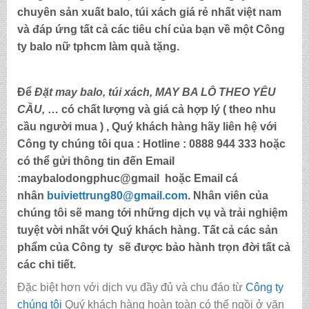
chuyên sản xuất balo, túi xách
giá rẻ nhất việt nam
và đáp ứng tất cả các tiêu chí của bạn về một Công
ty
balo nữ tphcm làm quà tặng
.
Để
Đặt may balo,
túi xách, MAY BA LÔ THEO YÊU
CẦU,
… có chất lượng và giá cả hợp lý ( theo nhu
cầu người mua ) , Quý khách hàng hãy liên hệ với
Công ty chúng tôi qua :
Hotline : 0888 944 333
hoặc
có thể gửi thông tin đến
Email
:maybalodongphuc@gmail
hoặc Email cá
nhân
buiviettrung80@gmail.com
. Nhân viên của
chúng tôi sẽ mang tới những dịch vụ và trải nghiệm
tuyệt vời nhất với Quý khách hàng. Tất cả các sản
phẩm của Công ty sẽ được bảo hành trọn đời tất cả
các chi tiết.
Đặc biệt hơn với dịch vụ đầy đủ và chu đáo từ
Công ty
chúng tôi
Quý khách hàng hoàn toàn có thể ngồi ở văn