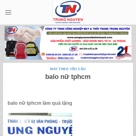
Skip
to
content
MAY THEO YÊU CẦU
balo nữ tphcm
balo nữ tphcm làm quà tặng