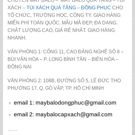
CHUYÊN MAY BALO – MAY BALO QUÀ TẶNG – TÚI
XÁCH –
TÚI XÁCH QUÀ TẶNG
–
ĐỒNG PHỤC
CHO
TỔ CHỨC, TRƯỜNG HỌC, CÔNG TY. GIAO HÀNG
MIỄN PHÍ TOÀN QUỐC. MẪU MÃ ĐẸP, ĐA DANG.
CHẤT LƯỢNG CAO, GIÁ RẺ NHẤT. GIAO HÀNG
NHANH.
VĂN PHÒNG 1: CỔNG 11, CAO ĐẲNG NGHỀ SỐ 8 –
BÙI VĂN HÒA – P. LONG BÌNH TÂN – BIÊN HÒA –
ĐỒNG NAI
VĂN PHÒNG 2: 108B, ĐƯỜNG SỐ 5, LÊ ĐỨC THỌ
PHƯỜNG 17, Q. GÒ VẤP, TP. HỒ CHÍ MINH
email 1:
maybalodongphuc@gmail.com
email 2: maybalocapxach@gmail.com
……