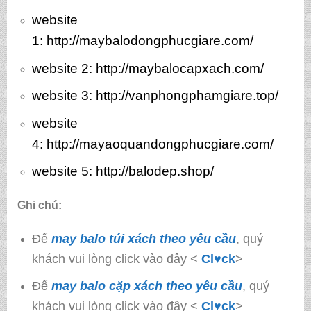
website
1:
http://maybalodongphucgiare.com/
website 2:
http://maybalocapxach.com/
website 3
: http://vanphongphamgiare.top/
website
4:
http://mayaoquandongphucgiare.com/
website 5:
http://balodep.shop/
Ghi chú:
Để
may balo túi xách theo yêu cầu
, quý
khách vui lòng click vào đây <
Cl♥ck
>
Để
may balo cặp xách theo yêu cầu
, quý
khách vui lòng click vào đây <
Cl♥ck
>