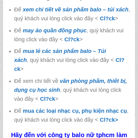
Để
xem chi tiết về sản phẩm balo – túi xách
,
quý khách vui lòng click vào đây <
Cl?ck
>
Để
may áo quần đồng phục
, quý khách vui
lòng click vào đây <
Cl?ck
>
Để
mua lẻ các sản phẩm balo – Túi
xách
, quý khách vui lòng click vào đây <
Cl?
ck
>
Để xem chi tiết về
văn phòng phẩm, thiết bị,
dụng cụ học sinh
, quý khách vui lòng click
vào đây <
Cl?ck
>
Để
mua các loại nhạc cụ, phụ kiện nhạc cụ
,
quý khách vui lòng click vào đây <
Cl?ck>
Hãy đến với công ty
balo nữ tphcm làm