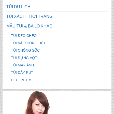
TÚI DU LỊCH
TÚI XÁCH THỜI TRANG
MẪU TÚI & BA LÔ KHÁC
TÚI ĐEO CHÉO
TÚI VẢI KHÔNG DỆT
TÚI CHỐNG SỐC
TÚI ĐỰNG VỢT
TÚI MÁY ẢNH
TÚI DÂY RÚT
ĐỊU TRẺ EM