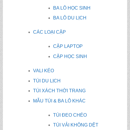
BA LÔ HỌC SINH
BA LÔ DU LỊCH
CÁC LOẠI CẶP
CẶP LAPTOP
CẶP HỌC SINH
VALI KÉO
TÚI DU LỊCH
TÚI XÁCH THỜI TRANG
MẪU TÚI & BA LÔ KHÁC
TÚI ĐEO CHÉO
TÚI VẢI KHÔNG DỆT