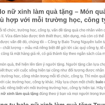
lo nữ xinh làm quà tặng
– Món quà
ù hợp với mỗi trường học, công t
i tổ chức, trường học, công ty, vấn đề tặng quà cho nhân viên 
 lí. Vừa đảm bảo được tính thiết thực, tiện dụng, mà còn có thể
 được vấn đề đó, chúng tôi – Công ty Balo Trung Nguyên luôn
– chất lượng – mẫu mã riêng biệt để gửi tới các quý công ty, t
cũng là mặt hàng giá rẻ, có giá thành tùy theo ngân sách của m
món quà, thể hiện lên tâm ý người tặng. Người tặng cần lựa ch
hiết thực với cuộc sống hiện tại cũng như đối tượng được nhận
g trường học, công nhân trong mỗi tổ chức, công ty. Thì món quà
 với các trường học, công ty khác. Hãy lựa chọn một chiếc
balo 
sắc riêng biệt với môi trường trường học, công ty hiện tại. Hãy t
 nữ xinh làm quà tặng
đúng theo ý bạn và mọi người trong trư