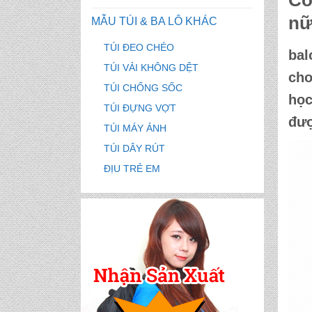
Cô
nữ
MẪU TÚI & BA LÔ KHÁC
TÚI ĐEO CHÉO
bal
TÚI VẢI KHÔNG DỆT
cho
TÚI CHỐNG SỐC
học
TÚI ĐỰNG VỢT
đượ
TÚI MÁY ẢNH
TÚI DÂY RÚT
ĐỊU TRẺ EM
CẶP HỌC SINH MS: