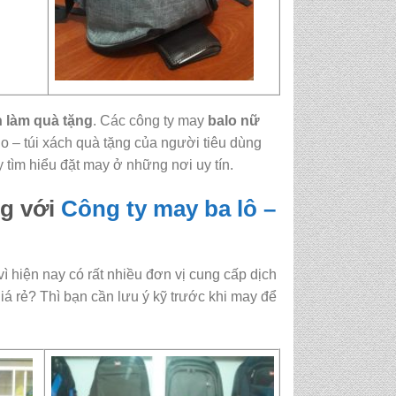
h làm quà tặng
. Các công ty may
balo nữ
o – túi xách quà tặng của người tiêu dùng
tìm hiểu đặt may ở những nơi uy tín.
ng với
Công ty may ba lô –
vì hiện nay có rất nhiều đơn vị cung cấp dịch
iá rẻ? Thì bạn cần lưu ý kỹ trước khi may để