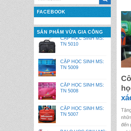
CẶP HỌC SINH MS:
TN 5010
FACEBOOK
CẶP HỌC SINH MS:
SẢN PHẨM VỪA GIA CÔNG
TN 5009
CẶP HỌC SINH MS:
TN 5008
CẶP HỌC SINH MS:
Cô
TN 5007
họ
xá
BALO HỌC SINH MS:
TN 2058
Tặng
nhữn
BALO HỌC SINH MS:
đến 
TN 2056