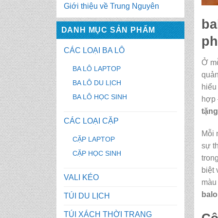
Giới thiệu về Trung Nguyên
ba
DANH MỤC SẢN PHẨM
ph
CÁC LOẠI BA LÔ
Ở mỗ
BA LÔ LAPTOP
quản
BA LÔ DU LỊCH
hiểu
BA LÔ HỌC SINH
hợp 
tặng
CÁC LOẠI CẶP
Mỗi 
CẶP LAPTOP
sự t
CẶP HỌC SINH
tron
biệt
VALI KÉO
màu 
balo
TÚI DU LỊCH
TÚI XÁCH THỜI TRANG