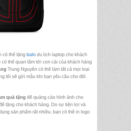
n có thể tặng
balo
du lịch laptop cho khách
n có thể quan tâm tới con cái của khách hàng
ặng
Trung Nguyên có thể làm tất cả mọi loại
g tôi sẽ gửi mẫu khi bạn yêu cầu cho đối
làm quà tặng
để quảng cáo hình ảnh cho
ể tặng cho khách hàng. Do sự tiện lợi và
ụng sản phẩm rất nhiều. bạn có thể in logo