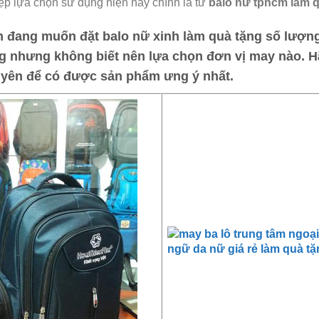
ệp lựa chọn sử dụng hiện nay chính là từ
balo nữ tphcm làm 
 đang muốn đặt
balo nữ xinh làm quà tặng
số lượng
g nhưng không biết nên lựa chọn đơn vị may nào. H
yên
để có được sản phẩm ưng ý nhất.