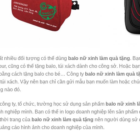
ất nhiều đối tượng có thể dùng
balo nữ xinh làm quà tặng
. Bạ
tour, cũng có thể tặng balo, túi xách dành cho công sở. Hoặc bạ
bằng cách tặng balo cho bé… Công ty
balo nữ xinh làm quà t
 túi xách. Vậy nên bạn chỉ cần gửi mẫu bạn muốn làm hoặc chún
g nào đó.
công ty, tổ chức, trường học sử dụng sản phẩm
balo nữ xinh 
h nghiệp mình. Bạn có thể in logo doanh nghiệp lên sản phẩm đ
thời trang của
balo nữ xinh làm quà tặng
nên người dùng sử d
uảng cáo hình ảnh cho doanh nghiệp của mình.