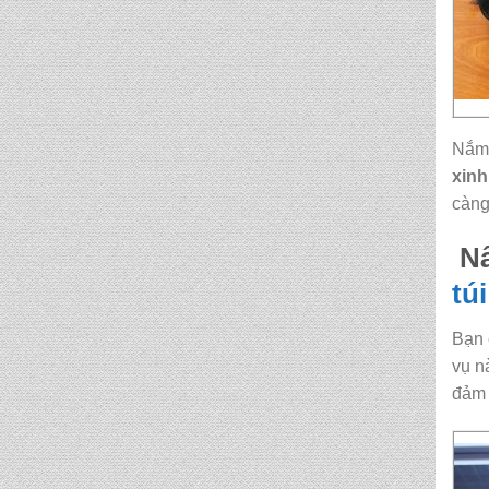
CẶP HỌC SINH MS:
TN 5014
CẶP HỌC SINH MS:
TN 5013
Nắm 
CẶP HỌC SINH MS:
xinh
TN 5012
càng
Nâ
tú
Bạn 
vụ n
đảm 