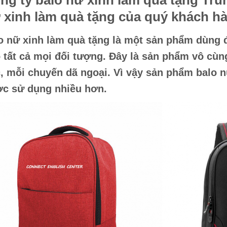
ng ty
balo nữ xinh làm quà tặng
Tru
 xinh làm quà tặng
của quý khách hà
o nữ xinh làm quà tặng
là một sản phẩm dùng 
 tất cả mọi đối tượng. Đây là sản phẩm vô cùng 
, mỗi chuyến dã ngoại. Vì vậy sản phẩm
balo n
c sử dụng nhiều hơn.