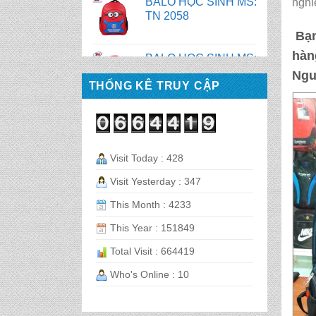
nghi
BALO HỌC SINH MS:
Bạn
TN 2070
hàn
Ngu
THỐNG KÊ TRUY CẬP
BALO HỌC SINH MS:
TN 2069
BALO HỌC SINH MS:
Visit Today : 428
TN 2068
Visit Yesterday : 347
CẶP HỌC SINH MS:
This Month : 4233
TN 5016
This Year : 151849
Total Visit : 664419
CẶP HỌC SINH MS:
TN 5015
Who's Online : 10