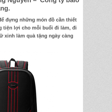
ng Nguyên – Công ty
balo
ng.
để đựng những món đồ cần thiết
tiện lợi cho mỗi buổi đi làm, đi
ữ xinh làm quà tặng
ngày càng