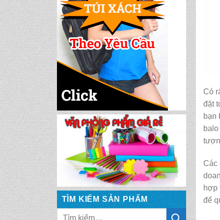
TN 5016
CẶP HỌC SINH MS:
TN 5015
CẶP HỌC SINH MS:
TN 5014
Có r
đặt 
CẶP HỌC SINH MS:
bạn 
TN 5013
balo
tượn
CẶP HỌC SINH MS:
TN 5012
Các 
doan
hợp 
CẶP HỌC SINH MS:
TN 5011
TÌM KIẾM SẢN PHẨM
để q