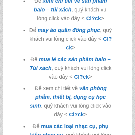
Để
xem chi tiết về sản phẩm
balo – túi xách
, quý khách vui
lòng click vào đây <
Cl?ck
>
Để
may áo quần đồng phục
, quý
khách vui lòng click vào đây <
Cl?
ck
>
Để
mua lẻ các sản phẩm balo –
Túi xách
, quý khách vui lòng click
vào đây <
Cl?ck
>
Để xem chi tiết về
văn phòng
phẩm, thiết bị, dụng cụ học
sinh
, quý khách vui lòng click vào
đây <
Cl?ck
>
Để
mua các loại nhạc cụ, phụ
kiện nhạc cụ
, quý khách vui lòng