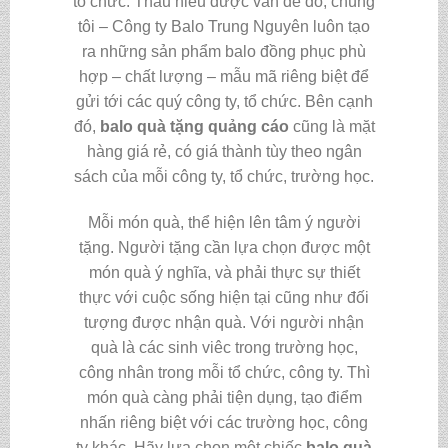
tổ chức. Thấu hiểu được vấn đề đó, chúng
tôi – Công ty Balo Trung Nguyên luôn tạo
ra những sản phẩm balo đồng phục phù
hợp – chất lượng – mẫu mã riêng biệt để
gửi tới các quý công ty, tổ chức. Bên cạnh
đó,
balo quà tặng quảng cáo
cũng là mặt
hàng giá rẻ, có giá thành tùy theo ngân
sách của mỗi công ty, tổ chức, trường học.
Mỗi món quà, thể hiện lên tâm ý người
tặng. Người tặng cần lựa chọn được một
món quà ý nghĩa, và phải thực sự thiết
thực với cuộc sống hiện tại cũng như đối
tượng được nhận quà. Với người nhận
quà là các sinh viêc trong trường học,
công nhân trong mỗi tổ chức, công ty. Thì
món quà càng phải tiện dụng, tạo điểm
nhấn riêng biệt với các trường học, công
ty khác. Hãy lựa chọn một chiếc
balo quà