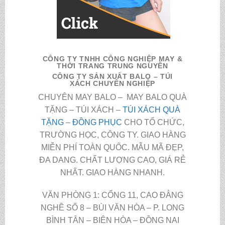
CÔNG TY TNHH CÔNG NGHIỆP MAY &
THỜI TRANG TRUNG NGUYÊN
CÔNG TY SẢN XUẤT BALO – TÚI
XÁCH CHUYÊN NGHIỆP
CHUYÊN MAY BALO – MAY BALO QUÀ
TẶNG – TÚI XÁCH –
TÚI XÁCH QUÀ
TẶNG
–
ĐỒNG PHỤC
CHO TỔ CHỨC,
TRƯỜNG HỌC, CÔNG TY. GIAO HÀNG
MIỄN PHÍ TOÀN QUỐC. MẪU MÃ ĐẸP,
ĐA DANG. CHẤT LƯỢNG CAO, GIÁ RẺ
NHẤT. GIAO HÀNG NHANH.
VĂN PHÒNG 1: CỔNG 11, CAO ĐẲNG
NGHỀ SỐ 8 – BÙI VĂN HÒA – P. LONG
BÌNH TÂN – BIÊN HÒA – ĐỒNG NAI