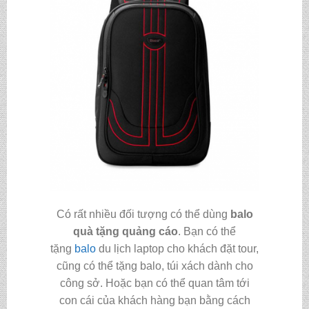
Có rất nhiều đối tượng có thể dùng
balo
quà tặng quảng cáo
. Bạn có thể
tặng
balo
du lịch laptop cho khách đặt tour,
cũng có thể tặng balo, túi xách dành cho
công sở. Hoặc bạn có thể quan tâm tới
con cái của khách hàng bạn bằng cách