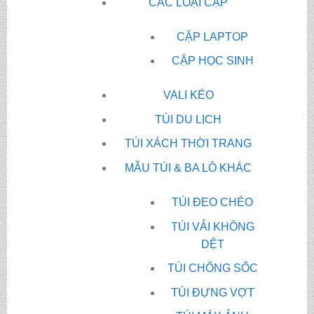
CÁC LOẠI CẶP
CẶP LAPTOP
CẶP HỌC SINH
VALI KÉO
TÚI DU LỊCH
TÚI XÁCH THỜI TRANG
MẪU TÚI & BA LÔ KHÁC
TÚI ĐEO CHÉO
TÚI VẢI KHÔNG
DỆT
TÚI CHỐNG SỐC
TÚI ĐỰNG VỢT