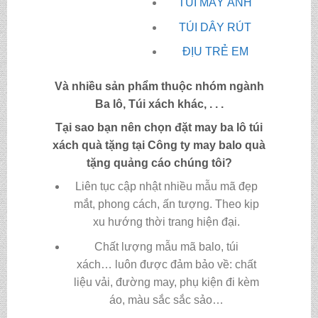
TÚI MÁY ẢNH
TÚI DÂY RÚT
ĐỊU TRẺ EM
Và nhiều sản phẩm thuộc nhóm ngành
Ba lô, Túi xách khác, . . .
Tại sao bạn nên chọn đặt may ba lô túi
xách quà tặng tại Công ty may
balo quà
tặng quảng cáo
chúng tôi?
Liên tục cập nhật nhiều mẫu mã đẹp
mắt, phong cách, ấn tượng. Theo kịp
xu hướng thời trang hiện đại.
Chất lượng mẫu mã balo, túi
xách…
luôn được đảm bảo về: chất
liệu vải, đường may, phụ kiện đi kèm
áo, màu sắc sắc sảo…