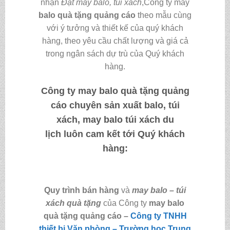
nhận
Đặt may balo, túi xách
,Công ty may
balo quà tặng quảng cáo
theo mẫu cùng
với ý tưởng và thiết kế của quý khách
hàng, theo yêu cầu chất lượng và giá cả
trong ngân sách dự trù của Quý khách
hàng.
Công ty may
balo quà tặng quảng
cáo
chuyên sản xuất balo, túi
xách, may balo túi xách du
lịch luôn cam kết tới Quý khách
hàng:
Quy trình bán hàng
và
may balo – túi
xách quà tặng
của Công ty
may balo
quà tặng quảng cáo
–
Công ty TNHH
thiết bị Văn phòng – Trường học Trung