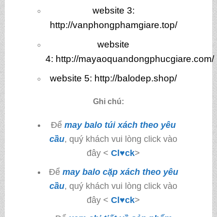
website 3
:
http://vanphongphamgiare.top/
website
4:
http://mayaoquandongphucgiare.com/
website 5:
http://balodep.shop/
Ghi chú:
Để
may balo túi xách theo yêu
cầu
, quý khách vui lòng click vào
đây <
Cl♥ck
>
Để
may balo cặp xách theo yêu
cầu
, quý khách vui lòng click vào
đây <
Cl♥ck
>