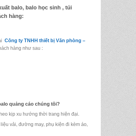
ất balo, balo học sinh , túi
ách hàng:
ại
Công ty TNHH thiết bị Văn phòng –
hách hàng như sau :
balo quảng cáo
chúng tôi?
eo kịp xu hướng thời trang hiện đại.
liệu vải, đường may, phụ kiện đi kèm áo,