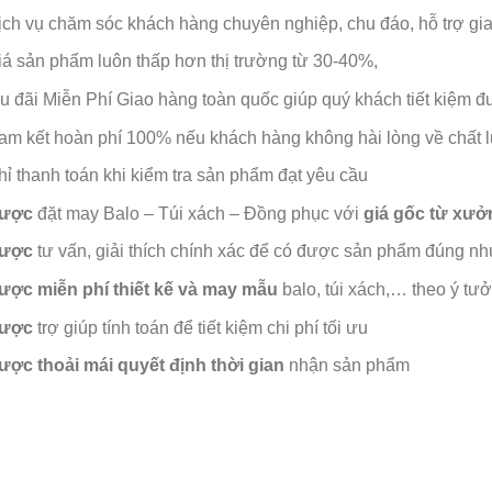
ịch vụ chăm sóc khách hàng chuyên nghiệp, chu đáo, hỗ trợ g
iá sản phẩm luôn thấp hơn thị trường từ 30-40%,
u đãi Miễn Phí Giao hàng toàn quốc giúp quý khách tiết kiệm đượ
am kết hoàn phí 100% nếu khách hàng không hài lòng về chất
hỉ thanh toán khi kiểm tra sản phẩm đạt yêu cầu
ược
đặt may Balo – Túi xách – Đồng phục với
giá gốc từ xưở
ược
tư vấn, giải thích chính xác để có được sản phẩm đúng nh
ược
miễn phí thiết kế và may mẫu
balo, túi xách,… theo ý tư
ược
trợ giúp tính toán để tiết kiệm chi phí tối ưu
ược
thoải mái quyết định thời gian
nhận sản phẩm