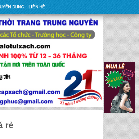
UYỂN DỤNG
LIÊN HỆ
á rẻ