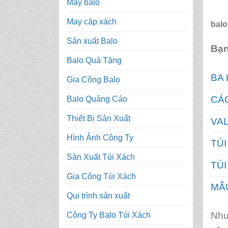
May balo
May cặp xách
balo
Sản xuất Balo
Bạn
Balo Quà Tặng
BA 
Gia Công Balo
CÁC
Balo Quảng Cáo
Thiết Bị Sản Xuất
VAL
Hình Ảnh Công Ty
TÚI
Sản Xuất Túi Xách
TÚI
Gia Công Túi Xách
MẪU
Qui trình sản xuất
Như
Công Ty Balo Túi Xách