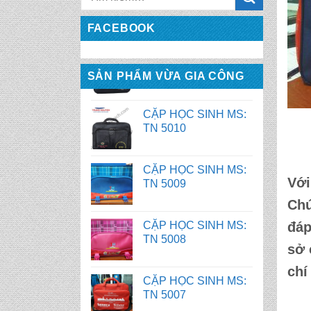
TN 5011
FACEBOOK
CẶP HỌC SINH MS:
TN 5010
SẢN PHẨM VỪA GIA CÔNG
CẶP HỌC SINH MS:
TN 5009
CẶP HỌC SINH MS:
TN 5008
Với
Chú
CẶP HỌC SINH MS:
đáp
TN 5007
sở
BALO HỌC SINH MS:
chí
TN 2058