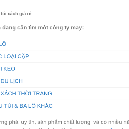
 túi xách giá rẻ
 đang cần tìm một công ty may:
LÔ
 LOẠI CẶP
I KÉO
 DU LỊCH
 XÁCH THỜI TRANG
 TÚI & BA LÔ KHÁC
ng phải uy tín, sản phẩm chất lượng và có nhiều nă