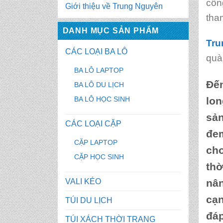
côn
Giới thiệu về Trung Nguyên
tha
DANH MỤC SẢN PHẨM
Tru
CÁC LOẠI BA LÔ
quà
BA LÔ LAPTOP
Đến
BA LÔ DU LỊCH
BA LÔ HỌC SINH
lon
sản
CÁC LOẠI CẶP
đem
CẶP LAPTOP
cho
CẶP HỌC SINH
thờ
VALI KÉO
nân
cạn
TÚI DU LỊCH
đáp
TÚI XÁCH THỜI TRANG