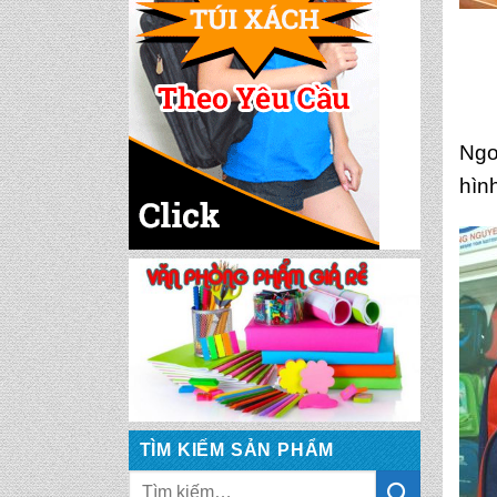
CẶP HỌC SINH MS:
TN 5016
CẶP HỌC SINH MS:
Ngoà
TN 5015
hìn
CẶP HỌC SINH MS:
TN 5014
CẶP HỌC SINH MS:
TN 5013
CẶP HỌC SINH MS:
TN 5012
TÌM KIẾM SẢN PHẨM
CẶP HỌC SINH MS: