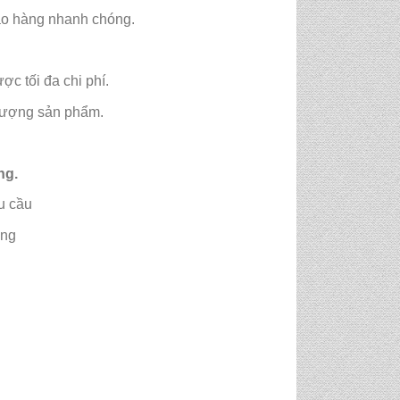
iao hàng nhanh chóng.
c tối đa chi phí.
 lượng sản phẩm.
ng.
u cầu
ởng