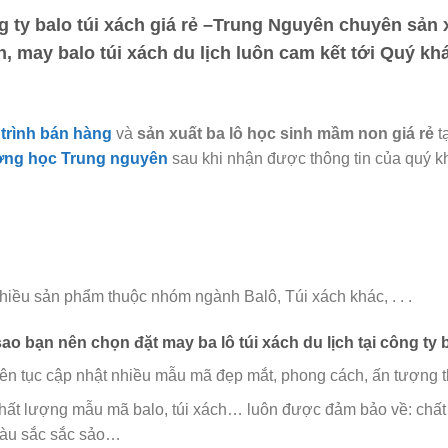
g ty balo túi xách giá rẻ –Trung Nguyên
chuyên sản xu
h, may balo túi xách du lịch luôn cam kết tới Quý kh
trình bán hàng
và
sản xuất ba lô học sinh mầm non giá rẻ
t
ờng học Trung nguyên
sau khi nhận được thông tin của quý k
hiều sản phẩm thuộc nhóm ngành Balô, Túi xách khác, . . .
sao bạn nên chọn đặt may ba lô túi xách du lịch tại
công ty 
iên tục cập nhật nhiều mẫu mã đẹp mắt, phong cách, ấn tượng th
hất lượng mẫu mã balo, túi xách…
luôn được đảm bảo về: chất 
àu sắc sắc sảo…