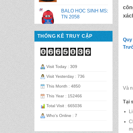
BALO HỌC SINH MS:
côn
TN 2056
xác
BALO HỌC SINH MS:
TN 2070
THỐNG KÊ TRUY CẬP
Quy 
Trư
BALO HỌC SINH MS:
TN 2069
Visit Today : 309
Visit Yesterday : 736
BALO HỌC SINH MS:
TN 2068
This Month : 4850
Và n
This Year : 152466
CẶP HỌC SINH MS:
Tại 
Total Visit : 665036
TN 5016
L
Who's Online : 7
C
CẶP HỌC SINH MS:
m
TN 5015