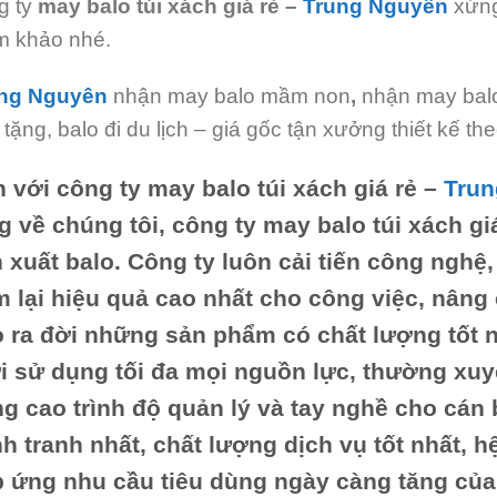
g ty
may balo túi xách giá rẻ
–
Trung Nguyên
xứng
m khảo nhé.
ng Nguyên
nhận may balo mầm non
,
nhận may balo
 tặng, balo đi du lịch – giá gốc tận xưởng thiết kế t
 với công ty
may balo túi xách giá rẻ
–
Tru
g về chúng tôi, công ty
may balo túi xách gi
 xuất balo. Công ty luôn cải tiến công nghệ, 
 lại hiệu quả cao nhất cho công việc, nâng
 ra đời những sản phẩm có chất lượng tốt 
i sử dụng tối đa mọi nguồn lực, thường xuy
g cao trình độ quản lý và tay nghề cho cán
h tranh nhất, chất lượng dịch vụ tốt nhất, 
 ứng nhu cầu tiêu dùng ngày càng tăng của 