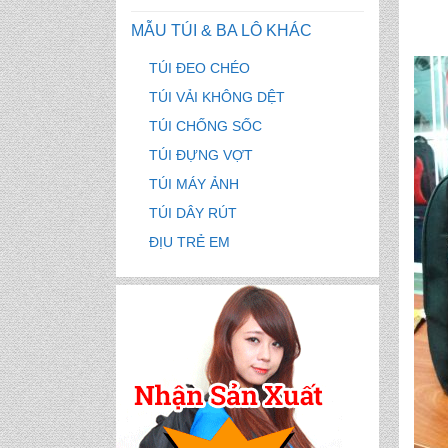
MẪU TÚI & BA LÔ KHÁC
TÚI ĐEO CHÉO
TÚI VẢI KHÔNG DỆT
TÚI CHỐNG SỐC
TÚI ĐỰNG VỢT
TÚI MÁY ẢNH
TÚI DÂY RÚT
ĐỊU TRẺ EM