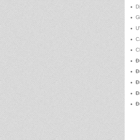
D
CẶP HỌC SINH MS:
G
TN 5014
Ư
C
CẶP HỌC SINH MS:
TN 5013
C
Đ
CẶP HỌC SINH MS:
Đ
TN 5012
Đ
Đ
Đ