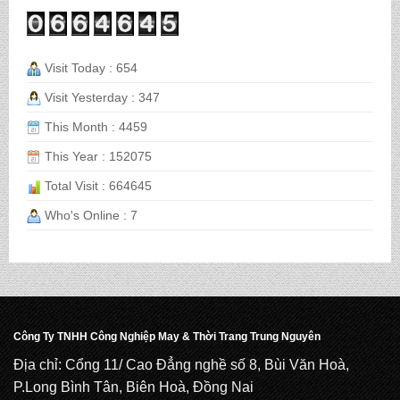
BALO HỌC SINH MS: TN 2068
Visit Today : 654
Visit Yesterday : 347
CẶP HỌC SINH MS: TN 5016
This Month : 4459
This Year : 152075
CẶP HỌC SINH MS: TN 5015
Total Visit : 664645
Who's Online : 7
CẶP HỌC SINH MS: TN 5014
CẶP HỌC SINH MS: TN 5013
Công Ty TNHH Công Nghiệp May & Thời Trang Trung Nguyên
Địa chỉ: Cổng 11/ Cao Đẳng nghề số 8, Bùi Văn Hoà,
P.Long Bình Tân, Biên Hoà, Đồng Nai
CẶP HỌC SINH MS: TN 5012