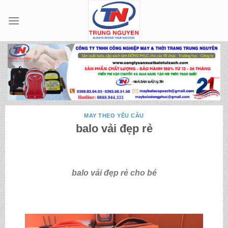
Skip
to
content
MAY THEO YÊU CẦU
balo vải đẹp rẻ
balo vải đẹp rẻ cho bé