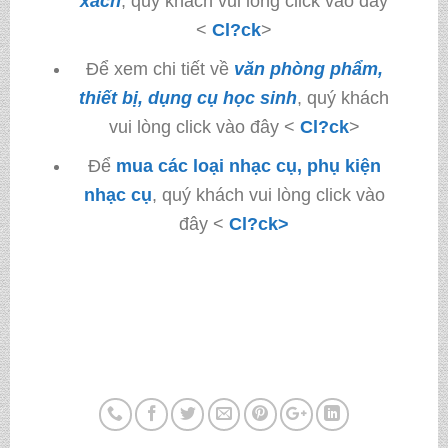
xách
, quý khách vui lòng click vào đây
<
Cl?ck
>
Để xem chi tiết về
văn phòng phẩm,
thiết bị, dụng cụ học sinh
, quý khách
vui lòng click vào đây <
Cl?ck
>
Để
mua các loại nhạc cụ, phụ kiện
nhạc cụ
, quý khách vui lòng click vào
đây <
Cl?ck>