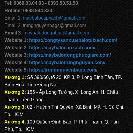
Tel: 0369.03.04.03 - 0393.50.51.50
Hotline: 0888.944.333
Email 1:
maybalocapxach@gmail.com
Email 2: trungnguyenbags@gmail.com
Email 3:
maybalodongphuc@gmail.com
Website 1:
https://congtysanxuatbalotuixach.com/
Website 2:
https://maybalocapxach.com/
Website 3:
https://maybalodongphucgiare.com
/
Website 4:
https://maybalotrungnguyen.com
/
Website 5:
https://trungnguyenbags.com
/
Xưởng 1
:
Số 390/60, tổ 20, KP 3, P. Long Bình Tân, TP.
Biên Hoà, Tỉnh Đồng Nai.
Xưởng 2
:
155 - Ấp Long Tường, X. Long An, H. Châu
Thành, Tiền Giang.
Xưởng 3
:
02 - Huỳnh Thị Quyến, Xã Bình Mỹ, H. Củ Chi,
Tp. HCM.
Xưởng 4
:
109 Quách Đình Bảo, P. Phú Thạnh, Q. Tân
Phú, Tp. HCM.