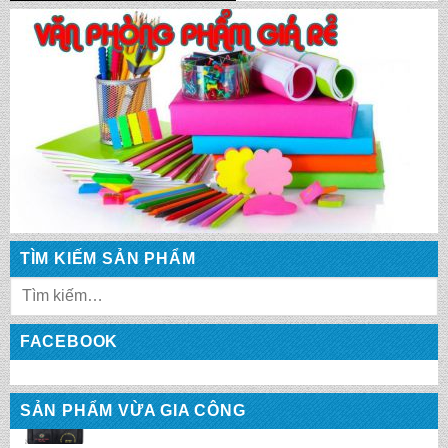
CẶP HỌC SINH MS: TN 5013
CẶP HỌC SINH MS: TN 5012
CẶP HỌC SINH MS: TN 5011
TÌM KIẾM SẢN PHẨM
CẶP HỌC SINH MS: TN 5010
FACEBOOK
CẶP HỌC SINH MS: TN 5009
SẢN PHẨM VỪA GIA CÔNG