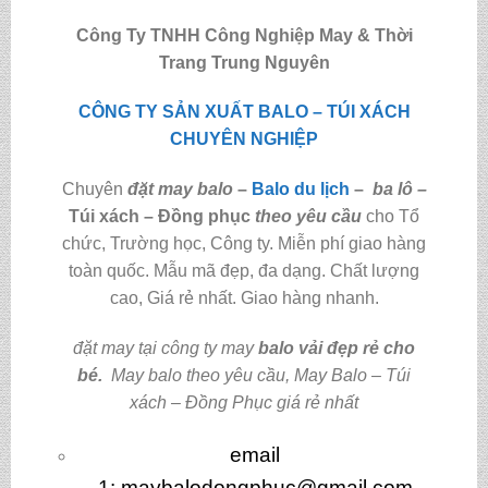
Công Ty TNHH Công Nghiệp May & Thời
Trang Trung Nguyên
CÔNG TY SẢN XUẤT BALO – TÚI XÁCH
CHUYÊN NGHIỆP
Chuyên
đặt may balo
–
Balo du lịch
–
ba lô
–
Túi xách – Đồng phục
theo yêu cầu
cho Tổ
chức, Trường học, Công ty. Miễn phí giao hàng
toàn quốc. Mẫu mã đẹp, đa dạng. Chất lượng
cao, Giá rẻ nhất. Giao hàng nhanh.
đặt may tại công ty may
balo vải đẹp rẻ cho
bé
.
May balo theo yêu cầu
,
May Balo – Túi
xách – Đồng Phục giá rẻ nhất
email
1:
maybalodongphuc@gmail.com