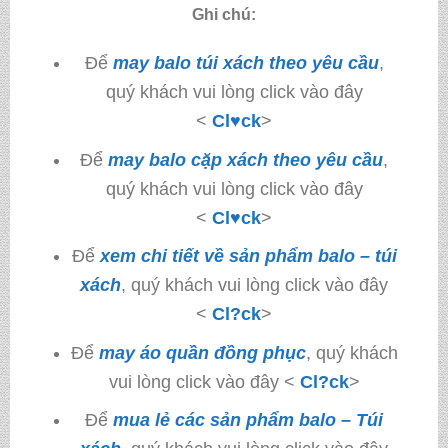
Ghi chú:
Để
may balo túi xách theo yêu cầu
,
quý khách vui lòng click vào đây
<
Cl♥ck
>
Để
may balo cặp xách theo yêu cầu
,
quý khách vui lòng click vào đây
<
Cl♥ck
>
Để
xem chi tiết về sản phẩm balo – túi
xách
, quý khách vui lòng click vào đây
<
Cl?ck
>
Để
may áo quần đồng phục
, quý khách
vui lòng click vào đây <
Cl?ck
>
Để
mua lẻ các sản phẩm balo – Túi