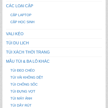
CÁC LOẠI CẶP
CẶP LAPTOP
CẶP HỌC SINH
VALI KÉO
TÚI DU LỊCH
TÚI XÁCH THỜI TRANG
MẪU TÚI & BA LÔ KHÁC
TÚI ĐEO CHÉO
TÚI VẢI KHÔNG DỆT
TÚI CHỐNG SỐC
TÚI ĐỰNG VỢT
TÚI MÁY ẢNH
TÚI DÂY RÚT