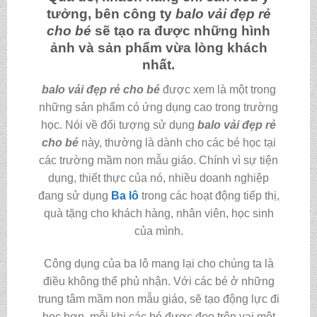
tưởng, bên công ty
balo vải đẹp rẻ
cho bé
sẽ tạo ra được những hình
ảnh và sản phẩm vừa lòng khách
nhất.
balo vải đẹp rẻ cho bé
được xem là một trong
những sản phẩm có ứng dụng cao trong trường
học. Nói về đối tượng sử dụng
balo vải đẹp rẻ
cho bé
này, thường là dành cho các bé học tại
các trường mầm non mẫu giáo. Chính vì sự tiện
dụng, thiết thực của nó, nhiều doanh nghiệp
đang sử dụng
Ba lô
trong các hoạt động tiếp thị,
quà tặng cho khách hàng, nhân viên, học sinh
của mình.
Công dụng của ba lô mang lại cho chúng ta là
điều không thể phủ nhận. Với các bé ở những
trung tâm mầm non mẫu giáo, sẽ tạo động lực đi
học hơn, mỗi khi các bé được đeo trên vai một