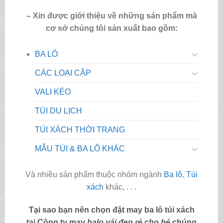
– Xin được giới thiệu về những sản phẩm mà
cơ sở chúng tôi sản xuất bao gồm:
BA LÔ
CÁC LOẠI CẶP
VALI KÉO
TÚI DU LỊCH
TÚI XÁCH THỜI TRANG
MẪU TÚI & BA LÔ KHÁC
Và nhiều sản phẩm thuộc nhóm ngành
Ba lô
,
Túi
xách
khác, . . .
Tại sao bạn nên chọn đặt may ba lô túi xách
tại Công ty may
balo vải đẹp rẻ cho bé
chúng