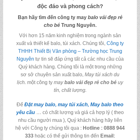
độc đáo và phong cách?
Bạn hãy tìm đến công ty
may
balo vải đẹp rẻ
cho bé
Trung Nguyên.
Với hơn 15 năm kinh nghiệm trong ngành sản
xuất và thiết kế balo, túi xách. Chúng tôi,
Công ty
THHH Thiết Bị Văn phòng – Trường học Trung
Nguyên
tự tin sẽ đáp ứng tất cả các nhu cầu của
Quý khách hàng. Chúng tôi là một trong những
sơ sở chuyên sản xuất balo,
May túi xách du
lịch.
một công ty
may
balo vải đẹp rẻ cho bé
uy
tín, chất lượng.
Để
Đặt may balo, may túi xách, May balo theo
yêu cầu
… có chất lượng và giá cả hợp lý ( theo
nhu cầu người mua ), Quý khách hàng hãy liên
hệ với Công ty chúng tôi qua :
Hotline : 0888 944
333
hoặc có thể gửi thông tin đến
Email: