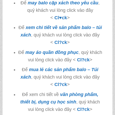
Để
may balo cặp xách theo yêu cầu
,
quý khách vui lòng click vào đây
<
Cl♥ck
>
Để
xem chi tiết về sản phẩm balo – túi
xách
, quý khách vui lòng click vào đây
<
Cl?ck
>
Để
may áo quần đồng phục
, quý khách
vui lòng click vào đây <
Cl?ck
>
Để
mua lẻ các sản phẩm balo – Túi
xách
, quý khách vui lòng click vào đây
<
Cl?ck
>
Để xem chi tiết về
văn phòng phẩm,
thiết bị, dụng cụ học sinh
, quý khách
vui lòng click vào đây <
Cl?ck
>