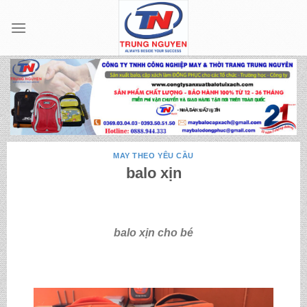
Skip
to
content
MAY THEO YÊU CẦU
balo xịn
balo xịn cho bé