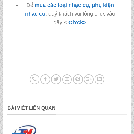
Để
mua các loại nhạc cụ, phụ kiện
nhạc cụ
, quý khách vui lòng click vào
đây <
Cl?ck>
BÀI VIẾT LIÊN QUAN