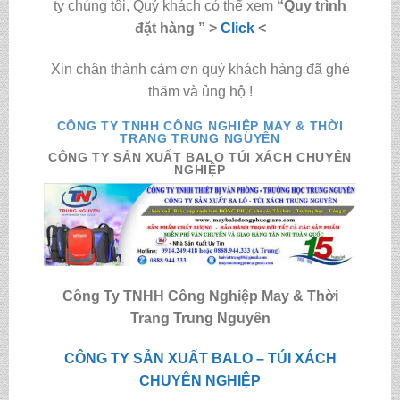
ty chúng tôi, Quý khách có thể xem
“Quy trình
đặt hàng ” >
Click
<
Xin chân thành cảm ơn quý khách hàng đã ghé
thăm và ủng hộ !
CÔNG TY TNHH CÔNG NGHIỆP MAY & THỜI
TRANG TRUNG NGUYÊN
CÔNG TY SẢN XUẤT BALO TÚI XÁCH CHUYÊN
NGHIỆP
Công Ty TNHH Công Nghiệp May & Thời
Trang Trung Nguyên
CÔNG TY SẢN XUẤT BALO – TÚI XÁCH
CHUYÊN NGHIỆP