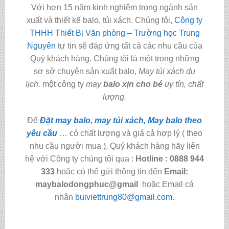
Với hơn 15 năm kinh nghiệm trong ngành sản
xuất và thiết kế balo, túi xách. Chúng tôi,
Công ty
THHH Thiết Bị Văn phòng – Trường học Trung
Nguyên
tự tin sẽ đáp ứng tất cả các nhu cầu của
Quý khách hàng. Chúng tôi là một trong những
sơ sở chuyên sản xuất balo,
May túi xách du
lịch.
một công ty
may
balo xịn cho bé
uy tín, chất
lượng.
Để
Đặt may balo, may túi xách, May balo theo
yêu cầu
… có chất lượng và giá cả hợp lý ( theo
nhu cầu người mua ), Quý khách hàng hãy liên
hệ với Công ty chúng tôi qua :
Hotline : 0888 944
333
hoặc có thể gửi thông tin đến
Email:
maybalodongphuc@gmail
hoặc Email cá
nhân
buiviettrung80@gmail.com
.