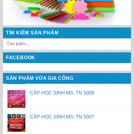
CẶP HỌC SINH MS: TN 5010
TÌM KIẾM SẢN PHẨM
CẶP HỌC SINH MS: TN 5009
FACEBOOK
CẶP HỌC SINH MS: TN 5008
SẢN PHẨM VỪA GIA CÔNG
CẶP HỌC SINH MS: TN 5007
BALO HỌC SINH MS: TN 2058