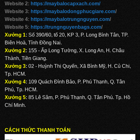
Website 2:
https://maybalocapxach.com/
Website 3:
https://maybalodongphucgiare.com
/
Website 4:
https://maybalotrungnguyen.com
/
Website 5:
https://trungnguyenbags.com
/
Xưởng 1
:
Số 390/60, tổ 20, KP 3, P. Long Bình Tân, TP.
Biên Hoà, Tỉnh Đồng Nai.
Xưởng 2
:
155 - Ấp Long Tường, X. Long An, H. Châu
Thành, Tiền Giang.
Xưởng 3
:
02 - Huỳnh Thị Quyến, Xã Bình Mỹ, H. Củ Chi,
Tp. HCM.
Xưởng 4
:
109 Quách Đình Bảo, P. Phú Thạnh, Q. Tân
Phú, Tp. HCM.
Xưởng 5
:
85 Lê Sâm, P. Phú Thạnh, Q. Tân Phú. Tp. Hồ
Chí Minh.
CÁCH THỨC THANH TOÁN