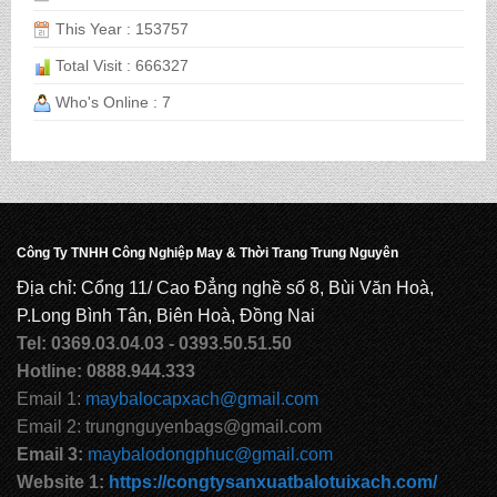
This Year : 153757
CẶP HỌC SINH MS: TN 5014
Total Visit : 666327
Who's Online : 7
CẶP HỌC SINH MS: TN 5013
CẶP HỌC SINH MS: TN 5012
Công Ty TNHH Công Nghiệp May & Thời Trang Trung Nguyên
Địa chỉ: Cổng 11/ Cao Đẳng nghề số 8, Bùi Văn Hoà,
P.Long Bình Tân, Biên Hoà, Đồng Nai
Tel: 0369.03.04.03 - 0393.50.51.50
Hotline: 0888.944.333
Email 1:
maybalocapxach@gmail.com
Email 2: trungnguyenbags@gmail.com
Email 3:
maybalodongphuc@gmail.com
Website 1:
https://congtysanxuatbalotuixach.com/