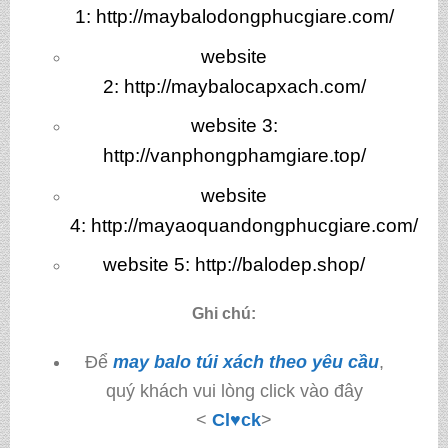
1:
http://maybalodongphucgiare.com/
website
2:
http://maybalocapxach.com/
website 3
:
http://vanphongphamgiare.top/
website
4:
http://mayaoquandongphucgiare.com/
website 5:
http://balodep.shop/
Ghi chú:
Để
may balo túi xách theo yêu cầu
,
quý khách vui lòng click vào đây
<
Cl♥ck
>