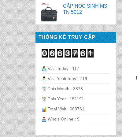
TN 5011
CẶP HỌC SINH MS:
TN 5010
THỐNG KÊ TRUY CẬP
CẶP HỌC SINH MS:
TN 5009
Visit Today : 117
CẶP HỌC SINH MS:
TN 5008
Visit Yesterday : 719
This Month : 3575
CẶP HỌC SINH MS:
This Year : 151191
TN 5007
Total Visit : 663761
BALO HỌC SINH MS:
Who's Online : 9
TN 2058