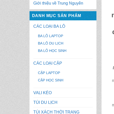
Giới thiệu về Trung Nguyên
DANH MỤC SẢN PHẨM
CÁC LOẠI BA LÔ
BA LÔ LAPTOP
BA LÔ DU LỊCH
BA LÔ HỌC SINH
CÁC LOẠI CẶP
CẶP LAPTOP
CẶP HỌC SINH
n
VALI KÉO
TÚI DU LỊCH
m
TÚI XÁCH THỜI TRANG