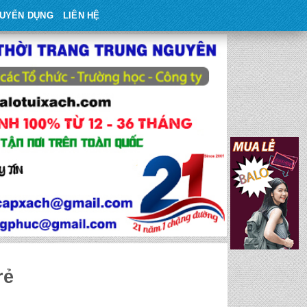
UYỂN DỤNG
LIÊN HỆ
rẻ