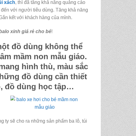
úi xách
, thì đã tăng khả năng quảng cáo
gữ đến với người tiêu dùng. Tăng khả năng
Gắn kết với khách hàng của mình.
balo xinh giá rẻ cho bé
!
một đồ dùng không thể
 tâm mầm non mẫu giáo.
mang hình thù, màu sắc
hững đồ dùng cần thiết
o, đồ dùng học tập…
 ty sẽ cho ra những sản phẩm ba lô, túi