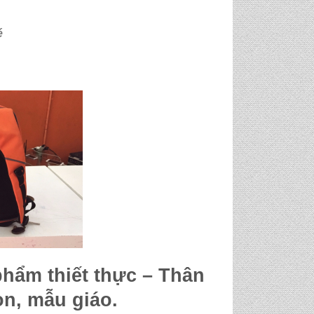
é
phẩm thiết thực – Thân
n, mẫu giáo.