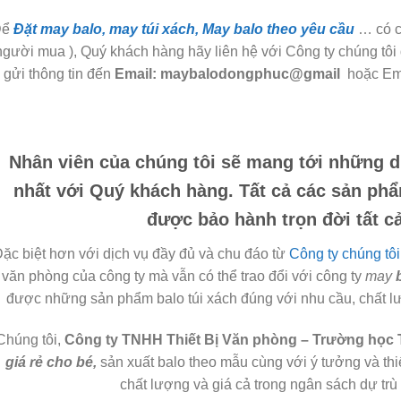
Để
Đặt may balo, may túi xách, May balo theo yêu cầu
… có ch
người mua ), Quý khách hàng hãy liên hệ với Công ty chúng tôi
gửi thông tin đến
Email: maybalodongphuc@gmail
hoặc Em
Nhân viên của chúng tôi sẽ mang tới những dị
nhất với Quý khách hàng. Tất cả các sản p
được bảo hành trọn đời tất cả 
ặc biệt hơn với dịch vụ đầy đủ và chu đáo từ
Công ty chúng tôi
văn phòng của công ty mà vẫn có thể trao đổi với công ty
may
được những sản phẩm balo túi xách đúng với nhu cầu, chất lượ
Chúng tôi,
C
ông ty TNHH Thiết Bị Văn phòng – Trường học
giá rẻ cho bé
,
sản xuất balo theo mẫu cùng với ý tưởng và thi
chất lượng và giá cả trong ngân sách dự tr