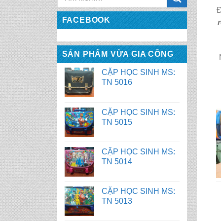
Đ
CẶP HỌC SINH MS:
FACEBOOK
TN 5016
SẢN PHẨM VỪA GIA CÔNG
CẶP HỌC SINH MS:
TN 5015
CẶP HỌC SINH MS:
TN 5014
CẶP HỌC SINH MS:
TN 5013
CẶP HỌC SINH MS:
TN 5012
CẶP HỌC SINH MS: