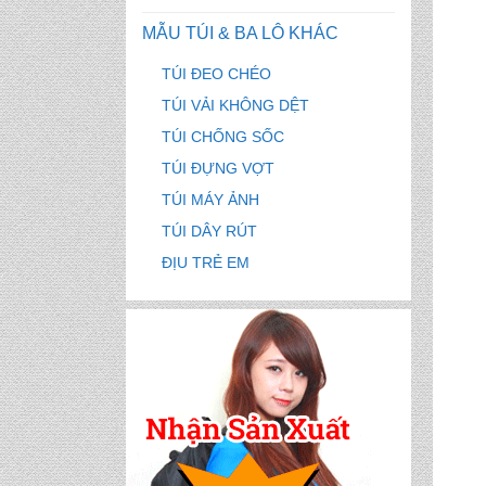
MẪU TÚI & BA LÔ KHÁC
TÚI ĐEO CHÉO
TÚI VẢI KHÔNG DỆT
TÚI CHỐNG SỐC
TÚI ĐỰNG VỢT
TÚI MÁY ẢNH
TÚI DÂY RÚT
ĐỊU TRẺ EM