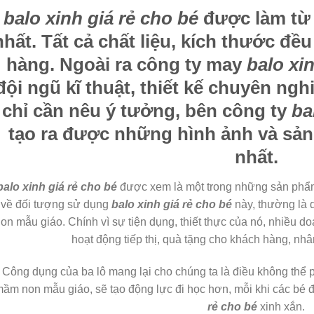
balo xinh giá rẻ cho bé
được làm từ n
nhất. Tất cả chất liệu, kích thước đề
hàng. Ngoài ra công ty may
balo xi
đội ngũ kĩ thuật, thiết kế chuyên ng
chỉ cần nêu ý tưởng, bên công ty
ba
tạo ra được những hình ảnh và sả
nhất.
balo xinh giá rẻ cho bé
được xem là một trong những sản phẩm
về đối tượng sử dụng
balo xinh giá rẻ cho bé
này, thường là 
on mẫu giáo. Chính vì sự tiện dụng, thiết thực của nó, nhiều 
hoạt động tiếp thị, quà tặng cho khách hàng, nhâ
Công dụng của ba lô mang lại cho chúng ta là điều không thể 
ầm non mẫu giáo, sẽ tạo động lực đi học hơn, mỗi khi các bé 
rẻ cho bé
xinh xắn.