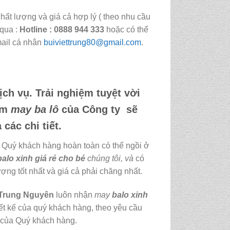
ất lượng và giá cả hợp lý ( theo nhu cầu
 qua :
Hotline : 0888 944 333
hoặc có thể
ail cá nhân
buiviettrung80@gmail.com
.
ch vụ. Trải nghiệm tuyệt vời
hẩm
may
ba lô
của Công ty sẽ
các chi tiết.
Quý khách hàng hoàn toàn có thể ngồi ở
balo xinh giá rẻ cho bé
chúng tôi,
và
có
ng tốt nhất và giá cả phải chăng nhất.
 Trung Nguyên
luôn nhận
may
balo xinh
ết kế của quý khách hàng, theo yêu cầu
ù của Quý khách hàng.