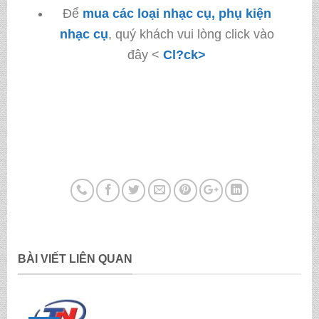
Để
mua các loại nhạc cụ, phụ kiện
nhạc cụ
, quý khách vui lòng click vào
đây <
Cl?ck>
BÀI VIẾT LIÊN QUAN