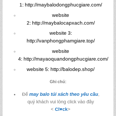
1:
http://maybalodongphucgiare.com/
website
2:
http://maybalocapxach.com/
website 3
:
http://vanphongphamgiare.top/
website
4:
http://mayaoquandongphucgiare.com/
website 5:
http://balodep.shop/
Ghi chú:
Để
may balo túi xách theo yêu cầu
,
quý khách vui lòng click vào đây
<
Cl♥ck
>