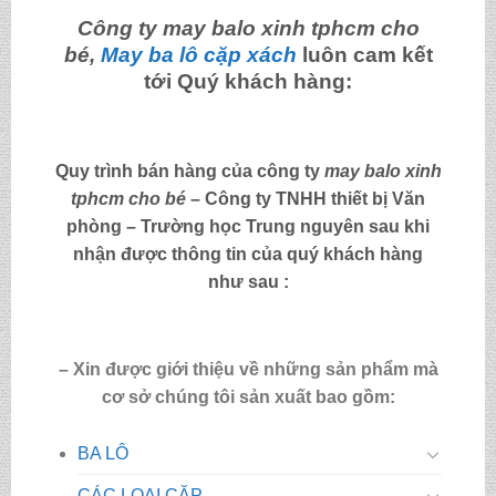
Công ty may
balo xinh tphcm cho
bé
,
May ba lô cặp xách
luôn cam kết
tới Quý khách hàng:
Quy trình bán hàng của công ty
may
balo xinh
tphcm cho bé
– Công ty TNHH thiết bị Văn
phòng – Trường học Trung nguyên sau khi
nhận được thông tin của quý khách hàng
như sau :
– Xin được giới thiệu về những sản phẩm mà
cơ sở chúng tôi sản xuất bao gồm:
BA LÔ
CÁC LOẠI CẶP