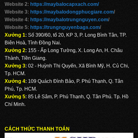
Website 2:
https://maybalocapxach.com/
Website 3:
https://maybalodongphucgiare.com
/
Website 4:
https://maybalotrungnguyen.com
/
Website 5:
https://trungnguyenbags.com
/
Xưởng 1
:
Số 390/60, tổ 20, KP 3, P. Long Bình Tân, TP.
Biên Hoà, Tỉnh Đồng Nai.
Xưởng 2
:
155 - Ấp Long Tường, X. Long An, H. Châu
Thành, Tiền Giang.
Xưởng 3
:
02 - Huỳnh Thị Quyến, Xã Bình Mỹ, H. Củ Chi,
Tp. HCM.
Xưởng 4
:
109 Quách Đình Bảo, P. Phú Thạnh, Q. Tân
Phú, Tp. HCM.
Xưởng 5
:
85 Lê Sâm, P. Phú Thạnh, Q. Tân Phú. Tp. Hồ
Chí Minh.
CÁCH THỨC THANH TOÁN