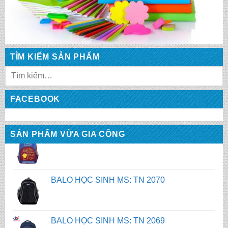
CẶP HỌC SINH MS: TN 5007
BALO HỌC SINH MS: TN 2058
TÌM KIẾM SẢN PHẨM
BALO HỌC SINH MS: TN 2056
FACEBOOK
SẢN PHẨM VỪA GIA CÔNG
BALO HỌC SINH MS: TN 2070
BALO HỌC SINH MS: TN 2069
BALO HỌC SINH MS: TN 2068