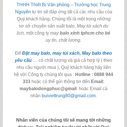
THHH Thiết Bị Văn phòng – Trường học Trung
Nguyên
tự tin sẽ đáp ứng tất cả các nhu cầu của
Quý khách hàng. Chúng tôi là một trong những
sơ sở chuyên sản xuất balo,
May túi xách du
lịch.
một công ty
may
balo xinh tphcm cho bé
uy tín, chất lượng.
Để
Đặt may balo, may túi xách, May balo theo
yêu cầu
… có chất lượng và giá cả hợp lý ( theo
nhu cầu người mua ), Quý khách hàng hãy liên
hệ với Công ty chúng tôi qua :
Hotline : 0888 944
333
hoặc có thể gửi thông tin đến
Email:
maybalodongphuc@gmail
hoặc Email cá
nhân
buiviettrung80@gmail.com
.
Nhân viên của chúng tôi sẽ mang tới những