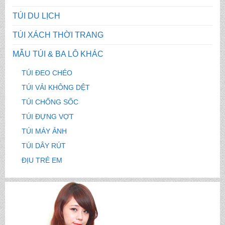
TÚI DU LỊCH
TÚI XÁCH THỜI TRANG
MẪU TÚI & BA LÔ KHÁC
TÚI ĐEO CHÉO
TÚI VẢI KHÔNG DỆT
CẶP HỌC SINH MS: TN 5016
TÚI CHỐNG SỐC
TÚI ĐỰNG VỢT
TÚI MÁY ẢNH
CẶP HỌC SINH MS: TN 5015
TÚI DÂY RÚT
ĐỊU TRẺ EM
CẶP HỌC SINH MS: TN 5014
CẶP HỌC SINH MS: TN 5013