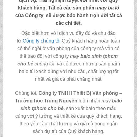
dịch vụ. Trải nghiệm tuyệt vời nhất với Quý
khách hàng. Tất cả các sản phẩm
may
ba lô
của Công ty sẽ được bảo hành trọn đời tất cả
các chi tiết.
Đặc biệt hơn với dịch vụ đầy đủ và chu đáo
từ
Công ty chúng tôi
Quý khách hàng hoàn toàn
có thể ngồi ở văn phòng của công ty mà vẫn có
thể trao đổi với công ty
may
balo xinh tphcm
cho bé
chúng tôi,
và
có được những sản phẩm
balo túi xách đúng với nhu cầu, chất lượng tốt
nhất và giá cả phải chăng nhất.
Chúng tôi,
C
ông ty TNHH Thiết Bị Văn phòng –
Trường học Trung Nguyên
luôn nhận
may
balo
xinh tphcm cho bé
,
sản xuất balo theo mẫu
cùng với ý tưởng và thiết kế của quý khách hàng,
theo yêu cầu chất lượng và giá cả trong ngân
sách dự trù của Quý khách hàng.