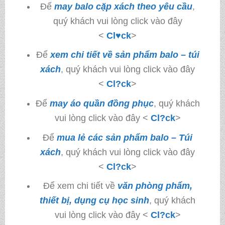
Để
may balo cặp xách theo yêu cầu
,
quý khách vui lòng click vào đây
<
Cl♥ck
>
Để
xem chi tiết về sản phẩm balo – túi
xách
, quý khách vui lòng click vào đây
<
Cl?ck
>
Để
may áo quần đồng phục
, quý khách
vui lòng click vào đây <
Cl?ck
>
Để
mua lẻ các sản phẩm balo – Túi
xách
, quý khách vui lòng click vào đây
<
Cl?ck
>
Để xem chi tiết về
văn phòng phẩm,
thiết bị, dụng cụ học sinh
, quý khách
vui lòng click vào đây <
Cl?ck
>