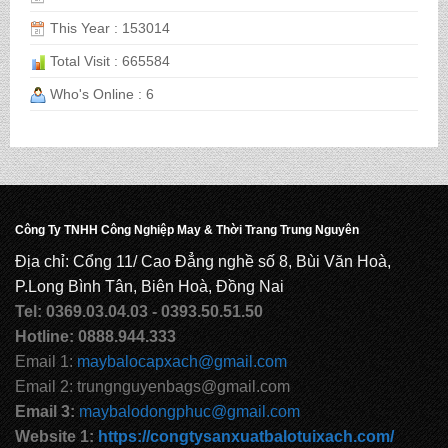
This Year : 153014
Total Visit : 665584
Who's Online : 6
Công Ty TNHH Công Nghiệp May & Thời Trang Trung Nguyên
Địa chỉ: Cổng 11/ Cao Đẳng nghề số 8, Bùi Văn Hoà,
P.Long Bình Tân, Biên Hoà, Đồng Nai
Tel: 0369.03.04.03 - 0393.50.51.50
Hotline: 0888.944.333
Email 1:
maybalocapxach@gmail.com
Email 2: trungnguyenbags@gmail.com
Email 3:
maybalodongphuc@gmail.com
Website 1:
https://congtysanxuatbalotuixach.com/