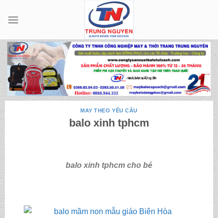
Skip
to
content
MAY THEO YÊU CẦU
balo xinh tphcm
balo xinh tphcm cho bé