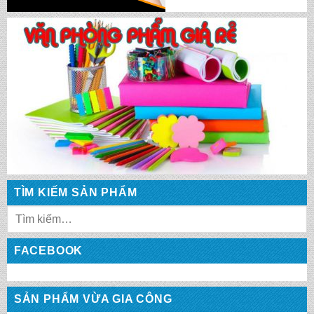
CẶP HỌC SINH MS: TN 5015
CẶP HỌC SINH MS: TN 5014
CẶP HỌC SINH MS: TN 5013
TÌM KIẾM SẢN PHẨM
CẶP HỌC SINH MS: TN 5012
FACEBOOK
CẶP HỌC SINH MS: TN 5011
SẢN PHẨM VỪA GIA CÔNG