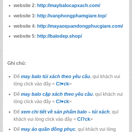
website 2:
http://maybalocapxach.com/
website 3
: http://vanphongphamgiare.top/
website 4:
http://mayaoquandongphucgiare.com/
website 5:
http://balodep.shop/
Ghi chú:
Để
may balo túi xách theo yêu cầu
, quí khách vui
lòng click vào đây <
Cl♥ck
>
Để
may balo cặp xách theo yêu cầu
, quí khách vui
lòng click vào đây <
Cl♥ck
>
Để
xem chi tiết về sản phẩm balo – túi xách
, quí
khách vui lòng click vào đây <
Cl?ck
>
Để
may áo quần đồng phục
, quí khách vui lòng