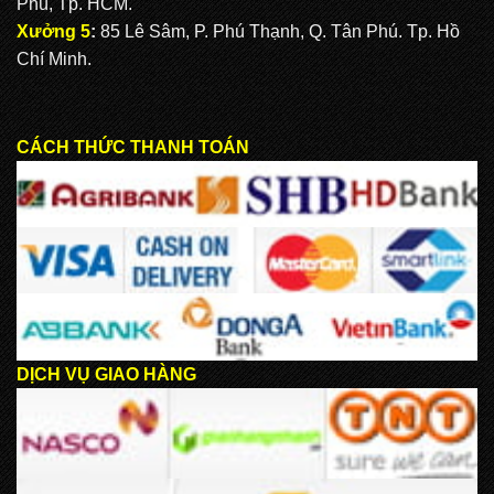
Phú, Tp. HCM.
Xưởng 5
:
85 Lê Sâm, P. Phú Thạnh, Q. Tân Phú. Tp. Hồ
Chí Minh.
CÁCH THỨC THANH TOÁN
DỊCH VỤ GIAO HÀNG