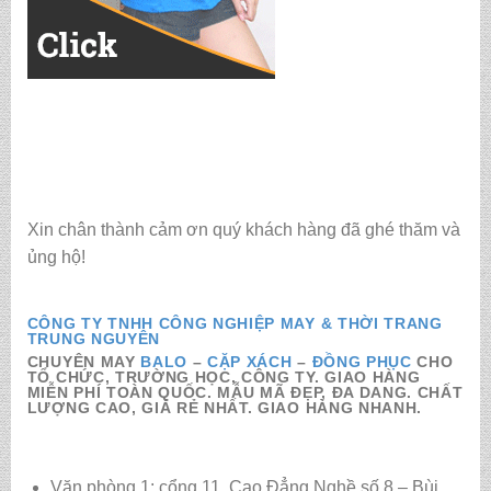
Xin chân thành cảm ơn quý khách hàng đã ghé thăm và
ủng hộ!
CÔNG TY TNHH CÔNG NGHIỆP MAY & THỜI TRANG
TRUNG NGUYÊN
CHUYÊN MAY
BALO
–
CẶP XÁCH
–
ĐỒNG PHỤC
CHO
TỔ CHỨC, TRƯỜNG HỌC, CÔNG TY. GIAO HÀNG
MIỄN PHÍ TOÀN QUỐC. MẪU MÃ ĐẸP, ĐA DANG. CHẤT
LƯỢNG CAO, GIÁ RẺ NHẤT. GIAO HÀNG NHANH.
Văn phòng 1: cổng 11, Cao Đẳng Nghề số 8 – Bùi