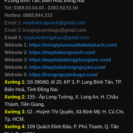
P.Long Bình Tân, Biên Hoà, Đồng Nai
Tel: 0369.03.04.03 - 0393.50.51.50
Hotline: 0888.944.333
CẶP HỌC SINH MS: TN 5013
Email 1:
maybalocapxach@gmail.com
Email 2: trungnguyenbags@gmail.com
Email 3:
maybalodongphuc@gmail.com
CẶP HỌC SINH MS: TN 5012
Website 1:
https://congtysanxuatbalotuixach.com/
Website 2:
https://maybalocapxach.com/
Website 3:
https://maybalodongphucgiare.com
/
Website 4:
https://maybalotrungnguyen.com
/
Website 5:
https://trungnguyenbags.com
/
Xưởng 1
:
Số 390/60, tổ 20, KP 3, P. Long Bình Tân, TP.
Biên Hoà, Tỉnh Đồng Nai.
Xưởng 2
:
155 - Ấp Long Tường, X. Long An, H. Châu
Thành, Tiền Giang.
Xưởng 3
:
02 - Huỳnh Thị Quyến, Xã Bình Mỹ, H. Củ Chi,
Tp. HCM.
Xưởng 4
:
109 Quách Đình Bảo, P. Phú Thạnh, Q. Tân