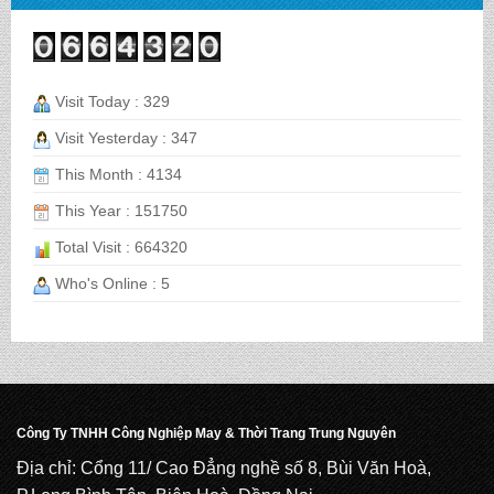
BALO HỌC SINH MS: TN 2070
Visit Today : 329
BALO HỌC SINH MS: TN 2069
Visit Yesterday : 347
This Month : 4134
This Year : 151750
BALO HỌC SINH MS: TN 2068
Total Visit : 664320
Who's Online : 5
CẶP HỌC SINH MS: TN 5016
CẶP HỌC SINH MS: TN 5015
Công Ty TNHH Công Nghiệp May & Thời Trang Trung Nguyên
Địa chỉ: Cổng 11/ Cao Đẳng nghề số 8, Bùi Văn Hoà,
CẶP HỌC SINH MS: TN 5014