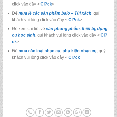
click vào đây <
Cl?ck
>
Để
mua lẻ các sản phẩm balo – Túi xách
, quí
khách vui lòng click vào đây <
Cl?ck
>
Để xem chi tiết về
văn phòng phẩm, thiết bị, dụng
cụ học sinh
, quí khách vui lòng click vào đây <
Cl?
ck
>
Để
mua các loại nhạc cụ, phụ kiện nhạc cụ
, quý
khách vui lòng click vào đây <
Cl?ck