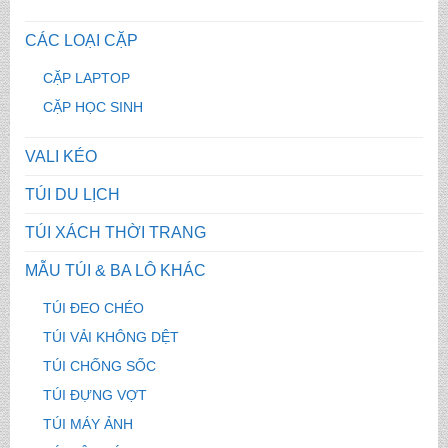
CÁC LOẠI CẶP
CẶP LAPTOP
CẶP HỌC SINH
VALI KÉO
TÚI DU LỊCH
TÚI XÁCH THỜI TRANG
MẪU TÚI & BA LÔ KHÁC
TÚI ĐEO CHÉO
TÚI VẢI KHÔNG DỆT
TÚI CHỐNG SỐC
TÚI ĐỰNG VỢT
TÚI MÁY ẢNH