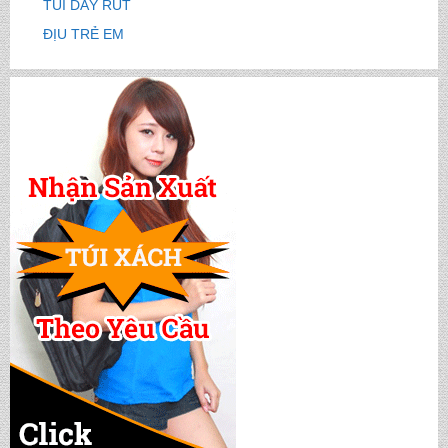
TÚI DÂY RÚT
ĐỊU TRẺ EM
CẶP HỌC SINH MS: TN 5016