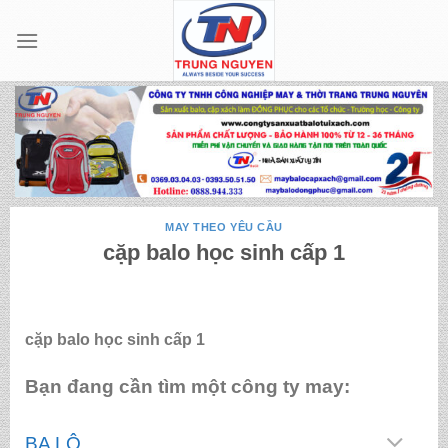
Skip
to
content
MAY THEO YÊU CẦU
cặp balo học sinh cấp 1
cặp balo học sinh cấp 1
Bạn đang cần tìm một công ty may:
BA LÔ