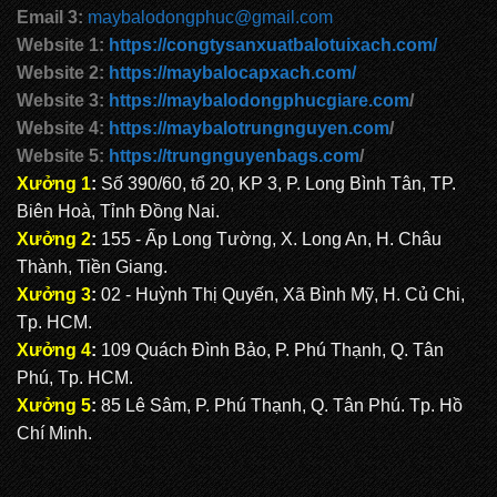
Email 3:
maybalodongphuc@gmail.com
CẶP HỌC SINH MS: TN 5012
Website 1:
https://congtysanxuatbalotuixach.com/
Website 2:
https://maybalocapxach.com/
Website 3:
https://maybalodongphucgiare.com
/
Website 4:
https://maybalotrungnguyen.com
/
Website 5:
https://trungnguyenbags.com
/
Xưởng 1
:
Số 390/60, tổ 20, KP 3, P. Long Bình Tân, TP.
Biên Hoà, Tỉnh Đồng Nai.
Xưởng 2
:
155 - Ấp Long Tường, X. Long An, H. Châu
Thành, Tiền Giang.
Xưởng 3
:
02 - Huỳnh Thị Quyến, Xã Bình Mỹ, H. Củ Chi,
Tp. HCM.
Xưởng 4
:
109 Quách Đình Bảo, P. Phú Thạnh, Q. Tân
Phú, Tp. HCM.
Xưởng 5
:
85 Lê Sâm, P. Phú Thạnh, Q. Tân Phú. Tp. Hồ
Chí Minh.