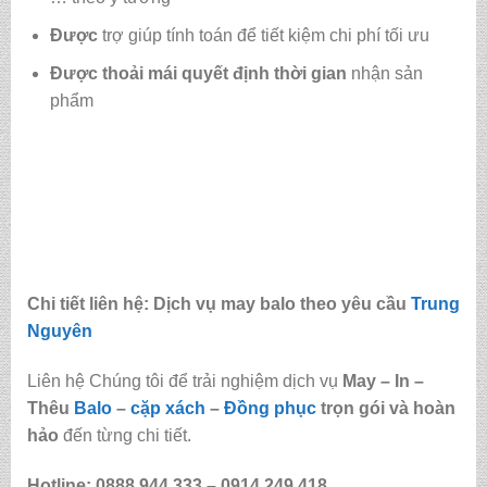
Được
trợ giúp tính toán để tiết kiệm chi phí tối ưu
Được
thoải mái quyết định thời gian
nhận sản
phẩm
Chi tiết liên hệ: Dịch vụ may balo theo yêu cầu
Trung
Nguyên
Liên hệ Chúng tôi để trải nghiệm dịch vụ
May – In –
Thêu
Balo
–
cặp xách
–
Đồng phục
trọn gói và hoàn
hảo
đến từng chi tiết.
Hotline: 0888.944.333 –
0914.249.418