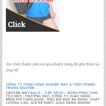
Xin chân thành cảm ơn quý khách hàng đã ghé thăm và
ủng hộ!
CÔNG TY TNHH CÔNG NGHIỆP MAY & THỜI TRANG
TRUNG NGUYÊN
CHUYÊN MAY
BALO
–
CẶP XÁCH
–
ĐỒNG PHỤC
CHO
TỔ CHỨC, TRƯỜNG HỌC, CÔNG TY. GIAO HÀNG
MIỄN PHÍ TOÀN QUỐC. MẪU MÃ ĐẸP, ĐA DANG. CHẤT
LƯỢNG CAO, GIÁ RẺ NHẤT. GIAO HÀNG NHANH.