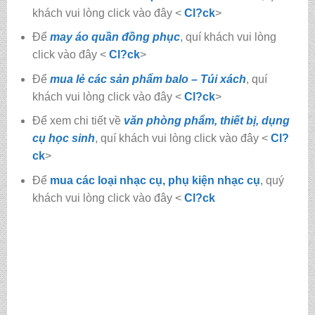
khách vui lòng click vào đây <
Cl?ck
>
Để
may áo quần đồng phục
, quí khách vui lòng
click vào đây <
Cl?ck
>
Để
mua lẻ các sản phẩm balo – Túi xách
, quí
khách vui lòng click vào đây <
Cl?ck
>
Để xem chi tiết về
văn phòng phẩm, thiết bị, dụng
cụ học sinh
, quí khách vui lòng click vào đây <
Cl?
ck
>
Để
mua các loại nhạc cụ, phụ kiện nhạc cụ
, quý
khách vui lòng click vào đây <
Cl?ck