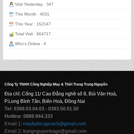
Visit Yesterday : 347
This Month : 4531
BALO HỌC SINH MS: TN 2068
This Year : 152147
Total Visit : 664717
CẶP HỌC SINH MS: TN 5016
Who's Online : 4
CẶP HỌC SINH MS: TN 5015
Công Ty TNHH Công Nghiệp May & Thời Trang Trung Nguyên
CẶP HỌC SINH MS: TN 5014
Địa chỉ: Cổng 11/ Cao Đẳng nghề số 8, Bùi Văn Hoà,
P.Long Bình Tân, Biên Hoà, Đồng Nai
Tel: 0369.03.04.03 - 0393.50.51.50
CẶP HỌC SINH MS: TN 5013
Hotline: 0888.944.333
Email 1:
maybalocapxach@gmail.com
Email 2: trungnguyenbags@gmail.com