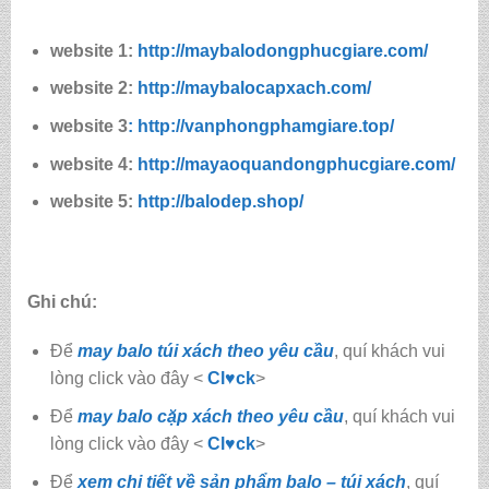
website 1:
http://maybalodongphucgiare.com/
website 2:
http://maybalocapxach.com/
website 3
: http://vanphongphamgiare.top/
website 4:
http://mayaoquandongphucgiare.com/
website 5:
http://balodep.shop/
Ghi chú:
Để
may balo túi xách theo yêu cầu
, quí khách vui
lòng click vào đây <
Cl♥ck
>
Để
may balo cặp xách theo yêu cầu
, quí khách vui
lòng click vào đây <
Cl♥ck
>
Để
xem chi tiết về sản phẩm balo – túi xách
, quí