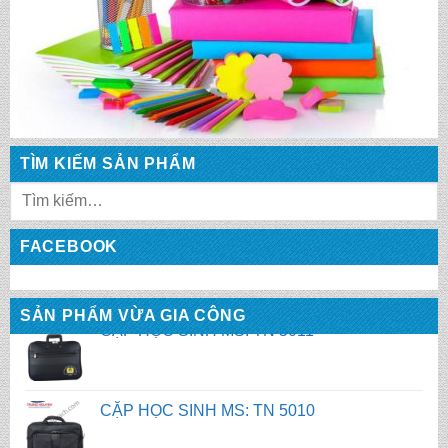
CẶP HỌC SINH MS: TN 5014
CẶP HỌC SINH MS: TN 5013
CẶP HỌC SINH MS: TN 5012
TÌM KIẾM SẢN PHẨM
CẶP HỌC SINH MS: TN 5011
FACEBOOK
SẢN PHẨM VỪA GIA CÔNG
CẶP HỌC SINH MS: TN 5010
CẶP HỌC SINH MS: TN 5009