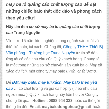
may ba lô quảng cáo chất lượng cao
để đặt
những chiếc balo thật độc đáo và phong cách
theo yêu cầu?
Hãy tìm đến
cơ sở may ba lô quảng cáo chất lượng
cao
Trung Nguyên.
Với hơn 15 năm kinh nghiệm trong ngành sản xuất và
thiết kế balo, túi xách. Chúng tôi,
Công ty THHH Thiết Bị
Văn phòng – Trường học Trung Nguyên
tự tin sẽ đáp
ứng tất cả các nhu cầu của Quý khách hàng. Chúng tôi
là một trong những sơ sở chuyên sản xuất balo,
May túi
xách du lịch.
một công ty
may
balo
uy tín, chất lượng.
Để
Đặt may balo, may túi xách, May balo theo yêu
cầu
… có chất lượng và giá cả hợp lý ( theo nhu cầu
người mua ), Quý khách hàng hãy liên hệ với Công ty
chúng tôi qua :
Hotline : 0888 944 333
hoặc có thể gửi
thông tin đến
Email: maybalodongphuc@gmail
hoặc