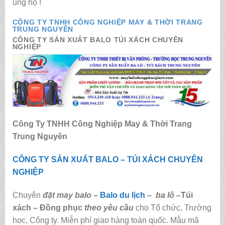
ủng hộ !
CÔNG TY TNHH CÔNG NGHIỆP MAY & THỜI TRANG
TRUNG NGUYÊN
CÔNG TY SẢN XUẤT BALO TÚI XÁCH CHUYÊN
NGHIỆP
Công Ty TNHH Công Nghiệp May & Thời Trang
Trung Nguyên
CÔNG TY SẢN XUẤT BALO – TÚI XÁCH CHUYÊN
NGHIỆP
Chuyên
đặt may balo
–
Balo du lịch
–
ba lô
–
Túi
xách – Đồng phục
theo yêu cầu
cho Tổ chức, Trường
học, Công ty. Miễn phí giao hàng toàn quốc. Mẫu mã