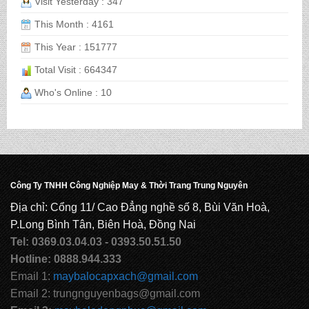
Visit Yesterday : 347
This Month : 4161
This Year : 151777
CẶP HỌC SINH MS: TN 5015
Total Visit : 664347
Who's Online : 10
CẶP HỌC SINH MS: TN 5014
CẶP HỌC SINH MS: TN 5013
Công Ty TNHH Công Nghiệp May & Thời Trang Trung Nguyên
Địa chỉ: Cổng 11/ Cao Đẳng nghề số 8, Bùi Văn Hoà,
CẶP HỌC SINH MS: TN 5012
P.Long Bình Tân, Biên Hoà, Đồng Nai
Tel: 0369.03.04.03 - 0393.50.51.50
Hotline: 0888.944.333
Email 1:
maybalocapxach@gmail.com
Email 2: trungnguyenbags@gmail.com