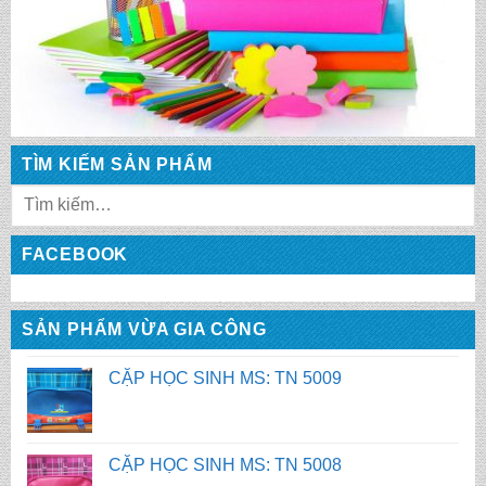
CẶP HỌC SINH MS: TN 5012
CẶP HỌC SINH MS: TN 5011
TÌM KIẾM SẢN PHẨM
CẶP HỌC SINH MS: TN 5010
FACEBOOK
CẶP HỌC SINH MS: TN 5009
SẢN PHẨM VỪA GIA CÔNG
CẶP HỌC SINH MS: TN 5008
CẶP HỌC SINH MS: TN 5007