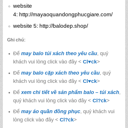
website
4:
http://mayaoquandongphucgiare.com/
website 5:
http://balodep.shop/
Ghi chú:
Để
may balo túi xách theo yêu cầu
, quý
khách vui lòng click vào đây <
Cl♥ck
>
Để
may balo cặp xách theo yêu cầu
, quý
khách vui lòng click vào đây <
Cl♥ck
>
Để
xem chi tiết về sản phẩm balo – túi xách
,
quý khách vui lòng click vào đây <
Cl?ck
>
Để
may áo quần đồng phục
, quý khách vui
lòng click vào đây <
Cl?ck
>