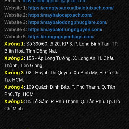
Email 3:
maybalodongphuc@gmail.com
Website 1:
https://congtysanxuatbalotuixach.com/
Website 2:
https://maybalocapxach.com/
Website 3:
https://maybalodongphucgiare.com
/
Website 4:
https://maybalotrungnguyen.com
/
Website 5:
https://trungnguyenbags.com
/
Xưởng 1
:
Số 390/60, tổ 20, KP 3, P. Long Bình Tân, TP.
Biên Hoà, Tỉnh Đồng Nai.
Xưởng 2
:
155 - Ấp Long Tường, X. Long An, H. Châu
Thành, Tiền Giang.
Xưởng 3
:
02 - Huỳnh Thị Quyến, Xã Bình Mỹ, H. Củ Chi,
Tp. HCM.
Xưởng 4
:
109 Quách Đình Bảo, P. Phú Thạnh, Q. Tân
Phú, Tp. HCM.
Xưởng 5
:
85 Lê Sâm, P. Phú Thạnh, Q. Tân Phú. Tp. Hồ
Chí Minh.