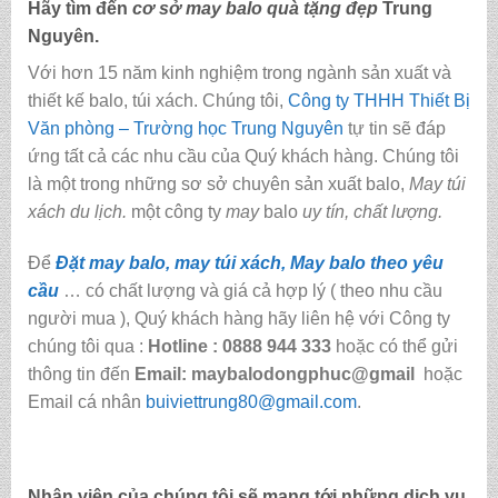
Hãy tìm đến
cơ sở may balo quà tặng đẹp
Trung
Nguyên.
Với hơn 15 năm kinh nghiệm trong ngành sản xuất và
thiết kế balo, túi xách. Chúng tôi,
Công ty THHH Thiết Bị
Văn phòng – Trường học Trung Nguyên
tự tin sẽ đáp
ứng tất cả các nhu cầu của Quý khách hàng. Chúng tôi
là một trong những sơ sở chuyên sản xuất balo,
May túi
xách du lịch.
một công ty
may
balo
uy tín, chất lượng.
Để
Đặt may balo, may túi xách, May balo theo yêu
cầu
… có chất lượng và giá cả hợp lý ( theo nhu cầu
người mua ), Quý khách hàng hãy liên hệ với Công ty
chúng tôi qua :
Hotline : 0888 944 333
hoặc có thể gửi
thông tin đến
Email: maybalodongphuc@gmail
hoặc
Email cá nhân
buiviettrung80@gmail.com
.
Nhân viên của chúng tôi sẽ mang tới những dịch vụ.