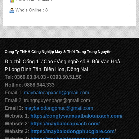
Who's Online : 8
CẶP HỌC SINH MS: TN 5013
CẶP HỌC SINH MS: TN 5012
Công Ty TNHH Công Nghiệp May & Thời Trang Trung Nguyên
Địa chỉ: Cổng 11/ Cao Đẳng nghề số 8, Bùi Văn Hoà,
P.Long Bình Tân, Biên Hoà, Đồng Nai
Tel: 0369.03.04.03 - 0393.50.51.50
Hotline: 0888.944.333
Email 1:
maybalocapxach@gmail.com
Email 2: trungnguyenbags@gmail.com
Email 3:
maybalodongphuc@gmail.com
Website 1:
https://congtysanxuatbalotuixach.com/
Website 2:
https://maybalocapxach.com/
Website 3:
https://maybalodongphucgiare.com
/