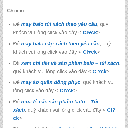
Ghi chú:
Để
may balo túi xách theo yêu cầu
, quý
khách vui lòng click vào đây <
Cl♥ck
>
Để
may balo cặp xách theo yêu cầu
, quý
khách vui lòng click vào đây <
Cl♥ck
>
Để
xem chi tiết về sản phẩm balo – túi xách
,
quý khách vui lòng click vào đây <
Cl?ck
>
Để
may áo quần đồng phục
, quý khách vui
lòng click vào đây <
Cl?ck
>
Để
mua lẻ các sản phẩm balo – Túi
xách
, quý khách vui lòng click vào đây <
Cl?
ck
>