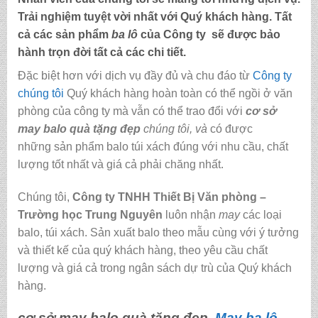
Trải nghiệm tuyệt vời nhất với Quý khách hàng. Tất
cả các sản phẩm
ba lô
của Công ty sẽ được bảo
hành trọn đời tất cả các chi tiết.
Đặc biệt hơn với dịch vụ đầy đủ và chu đáo từ
Công ty
chúng tôi
Quý khách hàng hoàn toàn có thể ngồi ở văn
phòng của công ty mà vẫn có thể trao đổi với
cơ sở
may balo quà tặng đẹp
chúng tôi,
và
có được
những sản phẩm balo túi xách đúng với nhu cầu, chất
lượng tốt nhất và giá cả phải chăng nhất.
Chúng tôi,
C
ông ty TNHH Thiết Bị Văn phòng –
Trường học Trung Nguyên
luôn nhận
may
các loại
balo, túi xách.
Sản xuất balo theo mẫu cùng với ý tưởng
và thiết kế của quý khách hàng, theo yêu cầu chất
lượng và giá cả trong ngân sách dự trù của Quý khách
hàng.
cơ sở may balo quà tặng đẹp,
May ba lô