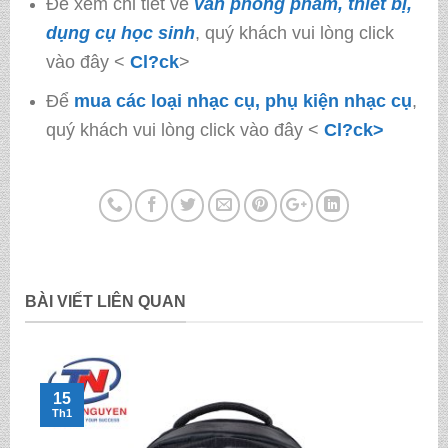
Để xem chi tiết về
văn phòng phẩm, thiết bị,
dụng cụ học sinh
, quý khách vui lòng click
vào đây <
Cl?ck
>
Để
mua các loại nhạc cụ, phụ kiện nhạc cụ
,
quý khách vui lòng click vào đây <
Cl?ck>
BÀI VIẾT LIÊN QUAN
15
Th1