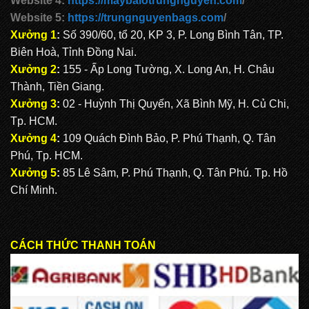
Website 4:
https://maybalotrungnguyen.com
/
Website 5:
https://trungnguyenbags.com
/
Xưởng 1
:
Số 390/60, tổ 20, KP 3, P. Long Bình Tân, TP.
Biên Hoà, Tỉnh Đồng Nai.
Xưởng 2
:
155 - Ấp Long Tường, X. Long An, H. Châu
Thành, Tiền Giang.
Xưởng 3
:
02 - Huỳnh Thị Quyến, Xã Bình Mỹ, H. Củ Chi,
Tp. HCM.
Xưởng 4
:
109 Quách Đình Bảo, P. Phú Thạnh, Q. Tân
Phú, Tp. HCM.
Xưởng 5
:
85 Lê Sâm, P. Phú Thạnh, Q. Tân Phú. Tp. Hồ
Chí Minh.
CÁCH THỨC THANH TOÁN