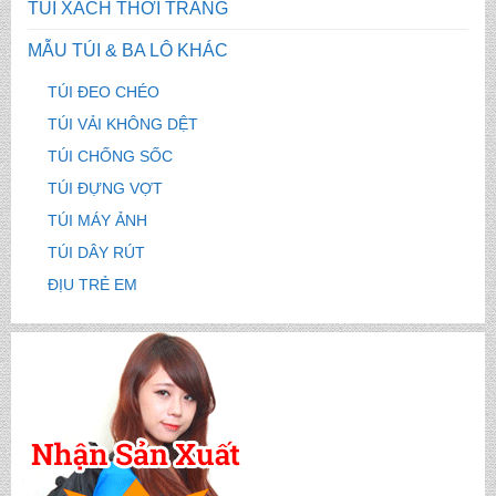
TÚI XÁCH THỜI TRANG
MẪU TÚI & BA LÔ KHÁC
TÚI ĐEO CHÉO
TÚI VẢI KHÔNG DỆT
TÚI CHỐNG SỐC
TÚI ĐỰNG VỢT
TÚI MÁY ẢNH
TÚI DÂY RÚT
ĐỊU TRẺ EM
CẶP HỌC SINH MS: TN 5016