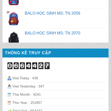
BALO HỌC SINH MS: TN 2070
BALO HỌC SINH MS: TN 2069
BALO HỌC SINH MS: TN 2068
THỐNG KÊ TRUY CẬP
CẶP HỌC SINH MS: TN 5016
Visit Today : 436
Visit Yesterday : 347
CẶP HỌC SINH MS: TN 5015
This Month : 4241
This Year : 151857
CẶP HỌC SINH MS: TN 5014
Total Visit : 664427