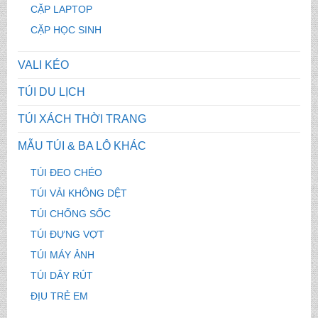
CẶP LAPTOP
CẶP HỌC SINH
VALI KÉO
TÚI DU LỊCH
TÚI XÁCH THỜI TRANG
MẪU TÚI & BA LÔ KHÁC
TÚI ĐEO CHÉO
TÚI VẢI KHÔNG DỆT
TÚI CHỐNG SỐC
TÚI ĐỰNG VỢT
TÚI MÁY ẢNH
TÚI DÂY RÚT
ĐỊU TRẺ EM