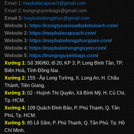
Email 1:
maybalocapxach@gmail.com
Email 2: trungnguyenbags@gmail.com
CẶP HỌC SINH MS: TN 5012
Email 3:
maybalodongphuc@gmail.com
Website 1:
https://congtysanxuatbalotuixach.com/
Website 2:
https://maybalocapxach.com/
Website 3:
https://maybalodongphucgiare.com
/
Website 4:
https://maybalotrungnguyen.com
/
Website 5:
https://trungnguyenbags.com
/
Xưởng 1
:
Số 390/60, tổ 20, KP 3, P. Long Bình Tân, TP.
Biên Hoà, Tỉnh Đồng Nai.
Xưởng 2
:
155 - Ấp Long Tường, X. Long An, H. Châu
Thành, Tiền Giang.
Xưởng 3
:
02 - Huỳnh Thị Quyến, Xã Bình Mỹ, H. Củ Chi,
Tp. HCM.
Xưởng 4
:
109 Quách Đình Bảo, P. Phú Thạnh, Q. Tân
Phú, Tp. HCM.
Xưởng 5
:
85 Lê Sâm, P. Phú Thạnh, Q. Tân Phú. Tp. Hồ
Chí Minh.