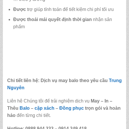
Được
trợ giúp tính toán để tiết kiệm chi phí tối ưu
Được
thoải mái quyết định thời gian
nhận sản
phẩm
Chi tiết liên hệ: Dịch vụ may balo theo yêu cầu
Trung
Nguyên
Liên hệ Chúng tôi để trải nghiệm dịch vụ
May – In –
Thêu
Balo
–
cặp xách
–
Đồng phục
trọn gói và hoàn
hảo
đến từng chi tiết.
Hotline: 0888.944.333 –
0914.249.418