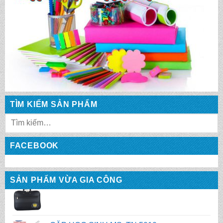
CẶP HỌC SINH MS: TN 5014
CẶP HỌC SINH MS: TN 5013
CẶP HỌC SINH MS: TN 5012
TÌM KIẾM SẢN PHẨM
CẶP HỌC SINH MS: TN 5011
FACEBOOK
SẢN PHẨM VỪA GIA CÔNG
CẶP HỌC SINH MS: TN 5010
CẶP HỌC SINH MS: TN 5009