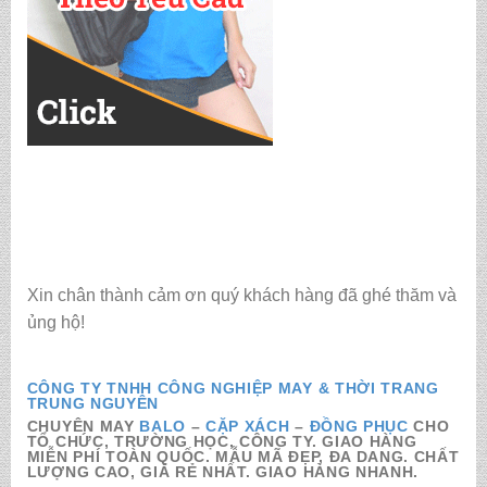
Xin chân thành cảm ơn quý khách hàng đã ghé thăm và
ủng hộ!
CÔNG TY TNHH CÔNG NGHIỆP MAY & THỜI TRANG
TRUNG NGUYÊN
CHUYÊN MAY
BALO
–
CẶP XÁCH
–
ĐỒNG PHỤC
CHO
TỔ CHỨC, TRƯỜNG HỌC, CÔNG TY. GIAO HÀNG
MIỄN PHÍ TOÀN QUỐC. MẪU MÃ ĐẸP, ĐA DANG. CHẤT
LƯỢNG CAO, GIÁ RẺ NHẤT. GIAO HÀNG NHANH.