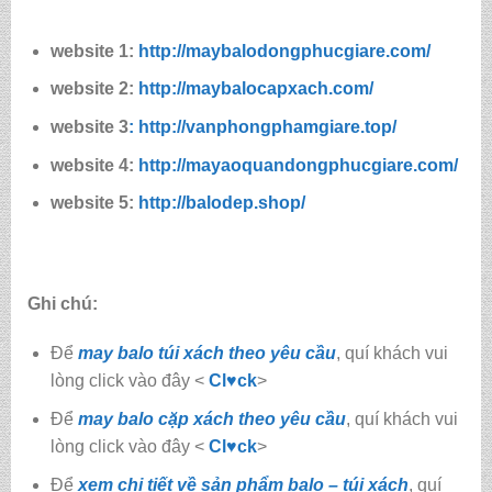
website 1:
http://maybalodongphucgiare.com/
website 2:
http://maybalocapxach.com/
website 3
: http://vanphongphamgiare.top/
website 4:
http://mayaoquandongphucgiare.com/
website 5:
http://balodep.shop/
Ghi chú:
Để
may balo túi xách theo yêu cầu
, quí khách vui
lòng click vào đây <
Cl♥ck
>
Để
may balo cặp xách theo yêu cầu
, quí khách vui
lòng click vào đây <
Cl♥ck
>
Để
xem chi tiết về sản phẩm balo – túi xách
, quí