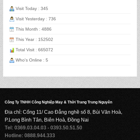
BALO HỌC SINH MS: TN 2069
Visit Today : 345
Visit Yesterday : 736
This Month : 4886
BALO HỌC SINH MS: TN 2068
This Year : 152502
Total Visit : 665072
CẶP HỌC SINH MS: TN 5016
Who's Online : 5
CẶP HỌC SINH MS: TN 5015
Công Ty TNHH Công Nghiệp May & Thời Trang Trung Nguyên
CẶP HỌC SINH MS: TN 5014
Địa chỉ: Cổng 11/ Cao Đẳng nghề số 8, Bùi Văn Hoà,
P.Long Bình Tân, Biên Hoà, Đồng Nai
Tel: 0369.03.04.03 - 0393.50.51.50
CẶP HỌC SINH MS: TN 5013
Hotline: 0888.944.333