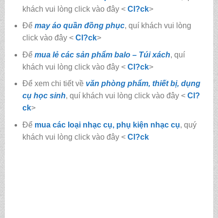
khách vui lòng click vào đây <
Cl?ck
>
Để
may áo quần đồng phục
, quí khách vui lòng
click vào đây <
Cl?ck
>
Để
mua lẻ các sản phẩm balo – Túi xách
, quí
khách vui lòng click vào đây <
Cl?ck
>
Để xem chi tiết về
văn phòng phẩm, thiết bị, dụng
cụ học sinh
, quí khách vui lòng click vào đây <
Cl?
ck
>
Để
mua các loại nhạc cụ, phụ kiện nhạc cụ
, quý
khách vui lòng click vào đây <
Cl?ck