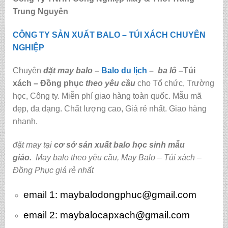
Trung Nguyên
CÔNG TY SẢN XUẤT BALO – TÚI XÁCH CHUYÊN
NGHIỆP
Chuyên
đặt may balo
–
Balo du lịch
–
ba lô
–
Túi
xách – Đồng phục
theo yêu cầu
cho Tổ chức, Trường
học, Công ty. Miễn phí giao hàng toàn quốc. Mẫu mã
đẹp, đa dạng. Chất lượng cao, Giá rẻ nhất. Giao hàng
nhanh.
đặt may tại
cơ sở sản xuất balo học sinh mẫu
giáo
.
May balo theo yêu cầu
,
May Balo – Túi xách –
Đồng Phục giá rẻ nhất
email 1:
maybalodongphuc@gmail.com
email 2: maybalocapxach@gmail.com