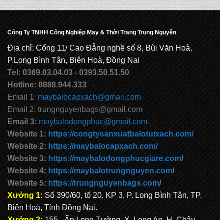
Công Ty TNHH Công Nghiệp May & Thời Trang Trung Nguyên
BALO HỌC SINH MS: TN 2069
Địa chỉ: Cổng 11/ Cao Đẳng nghề số 8, Bùi Văn Hoà,
P.Long Bình Tân, Biên Hoà, Đồng Nai
Tel: 0369.03.04.03 - 0393.50.51.50
BALO HỌC SINH MS: TN 2068
Hotline: 0888.944.333
Email 1:
maybalocapxach@gmail.com
Email 2: trungnguyenbags@gmail.com
CẶP HỌC SINH MS: TN 5016
Email 3:
maybalodongphuc@gmail.com
Website 1:
https://congtysanxuatbalotuixach.com/
Website 2:
https://maybalocapxach.com/
CẶP HỌC SINH MS: TN 5015
Website 3:
https://maybalodongphucgiare.com
/
Website 4:
https://maybalotrungnguyen.com
/
Website 5:
https://trungnguyenbags.com
/
CẶP HỌC SINH MS: TN 5014
Xưởng 1
:
Số 390/60, tổ 20, KP 3, P. Long Bình Tân, TP.
Biên Hoà, Tỉnh Đồng Nai.
Xưởng 2
:
155 - Ấp Long Tường, X. Long An, H. Châu