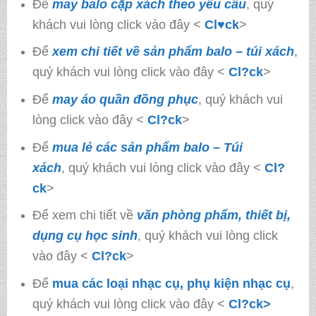
Để
may balo cặp xách theo yêu cầu
, quý
khách vui lòng click vào đây <
Cl♥ck
>
Để
xem chi tiết về sản phẩm balo – túi xách
,
quý khách vui lòng click vào đây <
Cl?ck
>
Để
may áo quần đồng phục
, quý khách vui
lòng click vào đây <
Cl?ck
>
Để
mua lẻ các sản phẩm balo – Túi
xách
, quý khách vui lòng click vào đây <
Cl?
ck
>
Để xem chi tiết về
văn phòng phẩm, thiết bị,
dụng cụ học sinh
, quý khách vui lòng click
vào đây <
Cl?ck
>
Để
mua các loại nhạc cụ, phụ kiện nhạc cụ
,
quý khách vui lòng click vào đây <
Cl?ck>