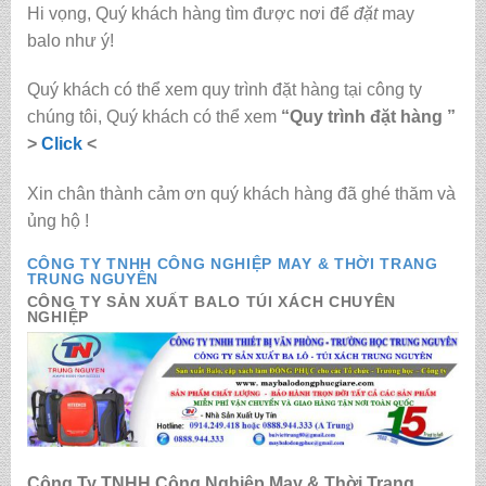
Hi vọng, Quý khách hàng tìm được nơi để
đặt
may
balo
như ý!
Quý khách có thể xem quy trình đặt hàng tại công ty
chúng tôi, Quý khách có thể xem
“Quy trình đặt hàng ”
>
Click
<
Xin chân thành cảm ơn quý khách hàng đã ghé thăm và
ủng hộ !
CÔNG TY TNHH CÔNG NGHIỆP MAY & THỜI TRANG
TRUNG NGUYÊN
CÔNG TY SẢN XUẤT BALO TÚI XÁCH CHUYÊN
NGHIỆP
Công Ty TNHH Công Nghiệp May & Thời Trang