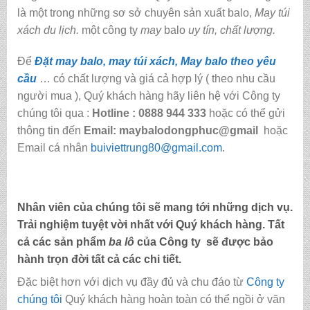
là một trong những sơ sở chuyên sản xuất balo,
May túi
xách du lịch.
một công ty
may
balo
uy tín, chất lượng.
Để
Đặt may balo, may túi xách, May balo theo yêu
cầu
… có chất lượng và giá cả hợp lý ( theo nhu cầu
người mua ), Quý khách hàng hãy liên hệ với Công ty
chúng tôi qua :
Hotline : 0888 944 333
hoặc có thể gửi
thông tin đến
Email: maybalodongphuc@gmail
hoặc
Email cá nhân
buiviettrung80@gmail.com
.
Nhân viên của chúng tôi sẽ mang tới những dịch vụ.
Trải nghiệm tuyệt vời nhất với Quý khách hàng. Tất
cả các sản phẩm
ba lô
của Công ty sẽ được bảo
hành trọn đời tất cả các chi tiết.
Đặc biệt hơn với dịch vụ đầy đủ và chu đáo từ
Công ty
chúng tôi
Quý khách hàng hoàn toàn có thể ngồi ở văn