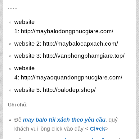
……
website
1:
http://maybalodongphucgiare.com/
website 2:
http://maybalocapxach.com/
website 3
: http://vanphongphamgiare.top/
website
4:
http://mayaoquandongphucgiare.com/
website 5:
http://balodep.shop/
Ghi chú:
Để
may balo túi xách theo yêu cầu
, quý
khách vui lòng click vào đây <
Cl♥ck
>