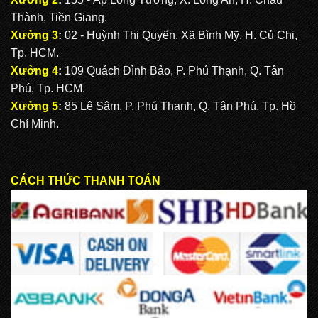
Thành, Tiền Giang.
CẶP HỌC SINH MS: TN 5013
Xưởng 3
:
02 - Huỳnh Thị Quyến, Xã Bình Mỹ, H. Củ Chi,
Tp. HCM.
Xưởng 4
:
109 Quách Đình Bảo, P. Phú Thạnh, Q. Tân
CẶP HỌC SINH MS: TN 5012
Phú, Tp. HCM.
Xưởng 5
:
85 Lê Sâm, P. Phú Thạnh, Q. Tân Phú. Tp. Hồ
Chí Minh.
CÁCH THỨC THANH TOÁN