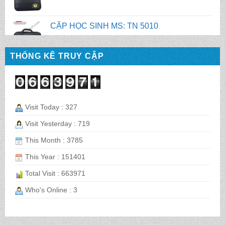
CẶP HỌC SINH MS: TN 5009
THỐNG KÊ TRUY CẬP
CẶP HỌC SINH MS: TN 5008
CẶP HỌC SINH MS: TN 5007
Visit Today : 327
Visit Yesterday : 719
This Month : 3785
BALO HỌC SINH MS: TN 2058
This Year : 151401
Total Visit : 663971
BALO HỌC SINH MS: TN 2056
Who's Online : 3
BALO HỌC SINH MS: TN 2070