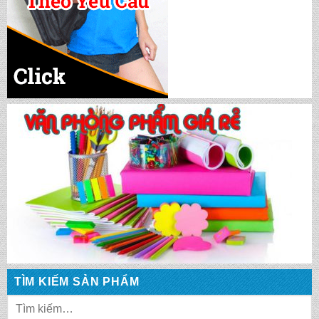
CẶP HỌC SINH MS: TN 5016
TÌM KIẾM SẢN PHẨM