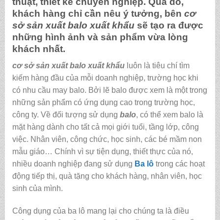
thuật, thiết kế chuyên nghiệp. Qua đó,
khách hàng chỉ cần nêu ý tưởng, bên
cơ
sở sản xuất balo xuất khẩu
sẽ tạo ra được
những hình ảnh và sản phẩm vừa lòng
khách nhất.
cơ sở sản xuất balo xuất khẩu
luôn là tiêu chí tìm
kiếm hàng đầu của mỗi doanh nghiệp, trường học khi
có nhu cầu may balo. Bởi lẽ balo được xem là một trong
những sản phẩm có ứng dụng cao trong trường học,
công ty. Về đối tượng sử dụng
balo
, có thể xem balo là
mặt hàng dành cho tất cả mọi giới tuổi, tầng lớp, công
việc. Nhân viên, công chức, học sinh, các bé mầm non
mẫu giáo… Chính vì sự tiện dụng, thiết thực của nó,
nhiều doanh nghiệp đang sử dụng
Ba lô
trong các hoạt
động tiếp thị, quà tặng cho khách hàng, nhân viên, học
sinh của mình.
Công dụng của ba lô mang lại cho chúng ta là điều