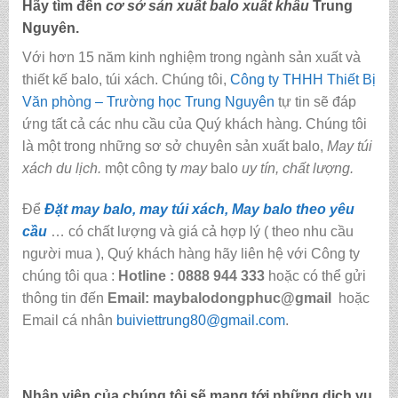
Hãy tìm đến
cơ sở sản xuất balo xuất khẩu
Trung
Nguyên.
Với hơn 15 năm kinh nghiệm trong ngành sản xuất và
thiết kế balo, túi xách. Chúng tôi,
Công ty THHH Thiết Bị
Văn phòng – Trường học Trung Nguyên
tự tin sẽ đáp
ứng tất cả các nhu cầu của Quý khách hàng. Chúng tôi
là một trong những sơ sở chuyên sản xuất balo,
May túi
xách du lịch.
một công ty
may
balo
uy tín, chất lượng.
Để
Đặt may balo, may túi xách, May balo theo yêu
cầu
… có chất lượng và giá cả hợp lý ( theo nhu cầu
người mua ), Quý khách hàng hãy liên hệ với Công ty
chúng tôi qua :
Hotline : 0888 944 333
hoặc có thể gửi
thông tin đến
Email: maybalodongphuc@gmail
hoặc
Email cá nhân
buiviettrung80@gmail.com
.
Nhân viên của chúng tôi sẽ mang tới những dịch vụ.