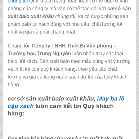
chúng tôi
Quý khách hàng hoàn toàn có thể ngồi ở văn
phòng của công ty mà vẫn có thể trao đổi với
cơ sở sản
xuất balo xuất khẩu
chúng tôi,
và
có được những sản
phẩm balo túi xách đúng với nhu cầu, chất lượng tốt
nhất và giá cả phải chăng nhất.
Chúng tôi,
C
ông ty TNHH Thiết Bị Văn phòng –
Trường học Trung Nguyên
luôn nhận
may
các loại
balo, túi xách.
Sản xuất balo theo mẫu cùng với ý tưởng
và thiết kế của quý khách hàng, theo yêu cầu chất
lượng và giá cả trong ngân sách dự trù của Quý khách
hàng.
cơ sở sản xuất balo xuất khẩu,
May ba lô
cặp xách
luôn cam kết tới Quý khách
hàng:
Quy trình bán hàng của
cơ sở sản xuất balo xuất