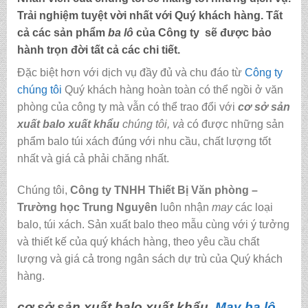
Trải nghiệm tuyệt vời nhất với Quý khách hàng. Tất
cả các sản phẩm
ba lô
của Công ty sẽ được bảo
hành trọn đời tất cả các chi tiết.
Đặc biệt hơn với dịch vụ đầy đủ và chu đáo từ
Công ty
chúng tôi
Quý khách hàng hoàn toàn có thể ngồi ở văn
phòng của công ty mà vẫn có thể trao đổi với
cơ sở sản
xuất balo xuất khẩu
chúng tôi,
và
có được những sản
phẩm balo túi xách đúng với nhu cầu, chất lượng tốt
nhất và giá cả phải chăng nhất.
Chúng tôi,
C
ông ty TNHH Thiết Bị Văn phòng –
Trường học Trung Nguyên
luôn nhận
may
các loại
balo, túi xách.
Sản xuất balo theo mẫu cùng với ý tưởng
và thiết kế của quý khách hàng, theo yêu cầu chất
lượng và giá cả trong ngân sách dự trù của Quý khách
hàng.
cơ sở sản xuất balo xuất khẩu,
May ba lô