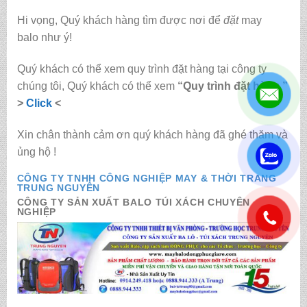
Hi vọng, Quý khách hàng tìm được nơi để
đặt
may
balo
như ý!
Quý khách có thể xem quy trình đặt hàng tại công ty
chúng tôi, Quý khách có thể xem
“Quy trình đặt hàng ”
>
Click
<
Xin chân thành cảm ơn quý khách hàng đã ghé thăm và
ủng hộ !
.
CÔNG TY TNHH CÔNG NGHIỆP MAY & THỜI TRANG
TRUNG NGUYÊN
CÔNG TY SẢN XUẤT BALO TÚI XÁCH CHUYÊN
NGHIỆP
.