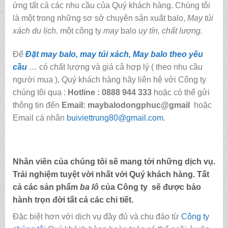
ứng tất cả các nhu cầu của Quý khách hàng. Chúng tôi
là một trong những sơ sở chuyên sản xuất balo,
May túi
xách du lịch.
một công ty
may
balo
uy tín, chất lượng.
Để
Đặt may balo, may túi xách, May balo theo yêu
cầu
… có chất lượng và giá cả hợp lý ( theo nhu cầu
người mua ), Quý khách hàng hãy liên hệ với Công ty
chúng tôi qua :
Hotline : 0888 944 333
hoặc có thể gửi
thông tin đến
Email: maybalodongphuc@gmail
hoặc
Email cá nhân
buiviettrung80@gmail.com
.
Nhân viên của chúng tôi sẽ mang tới những dịch vụ.
Trải nghiệm tuyệt vời nhất với Quý khách hàng. Tất
cả các sản phẩm
ba lô
của Công ty sẽ được bảo
hành trọn đời tất cả các chi tiết.
Đặc biệt hơn với dịch vụ đầy đủ và chu đáo từ
Công ty