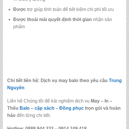
Được
trợ giúp tính toán để tiết kiệm chi phí tối ưu
Được
thoải mái quyết định thời gian
nhận sản
phẩm
Chi tiết liên hệ: Dịch vụ may balo theo yêu cầu
Trung
Nguyên
Liên hệ Chúng tôi để trải nghiệm dịch vụ
May – In –
Thêu
Balo
–
cặp xách
–
Đồng phục
trọn gói và hoàn
hảo
đến từng chi tiết.
Hotline: 0888.944.333 –
0914.249.418