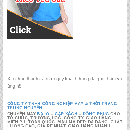
Xin chân thành cảm ơn quý khách hàng đã ghé thăm và
ủng hộ!
CÔNG TY TNHH CÔNG NGHIỆP MAY & THỜI TRANG
TRUNG NGUYÊN
CHUYÊN MAY
BALO
–
CẶP XÁCH
–
ĐỒNG PHỤC
CHO
TỔ CHỨC, TRƯỜNG HỌC, CÔNG TY. GIAO HÀNG
MIỄN PHÍ TOÀN QUỐC. MẪU MÃ ĐẸP, ĐA DANG. CHẤT
LƯỢNG CAO, GIÁ RẺ NHẤT. GIAO HÀNG NHANH.