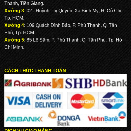
Thành, Tiền Giang.
Xưởng 3
:
02 - Huỳnh Thị Quyến, Xã Bình Mỹ, H. Củ Chi,
Tp. HCM.
Xưởng 4
:
109 Quách Đình Bảo, P. Phú Thạnh, Q. Tân
Phú, Tp. HCM.
Xưởng 5
:
85 Lê Sâm, P. Phú Thạnh, Q. Tân Phú. Tp. Hồ
Chí Minh.
CÁCH THỨC THANH TOÁN
DỊCH VỤ GIAO HÀNG