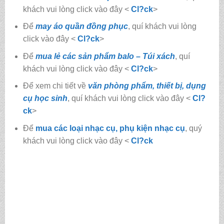
khách vui lòng click vào đây <
Cl?ck
>
Để
may áo quần đồng phục
, quí khách vui lòng
click vào đây <
Cl?ck
>
Để
mua lẻ các sản phẩm balo – Túi xách
, quí
khách vui lòng click vào đây <
Cl?ck
>
Để xem chi tiết về
văn phòng phẩm, thiết bị, dụng
cụ học sinh
, quí khách vui lòng click vào đây <
Cl?
ck
>
Để
mua các loại nhạc cụ, phụ kiện nhạc cụ
, quý
khách vui lòng click vào đây <
Cl?ck