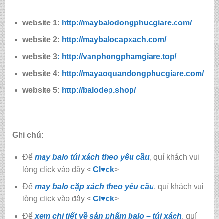
website 1:
http://maybalodongphucgiare.com/
website 2:
http://maybalocapxach.com/
website 3
: http://vanphongphamgiare.top/
website 4:
http://mayaoquandongphucgiare.com/
website 5:
http://balodep.shop/
Ghi chú:
Để
may balo túi xách theo yêu cầu
, quí khách vui
lòng click vào đây <
Cl♥ck
>
Để
may balo cặp xách theo yêu cầu
, quí khách vui
lòng click vào đây <
Cl♥ck
>
Để
xem chi tiết về sản phẩm balo – túi xách
, quí