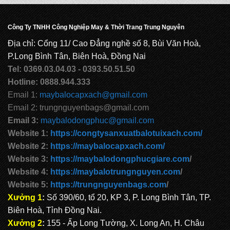
CẶP HỌC SINH MS: TN 5015
Công Ty TNHH Công Nghiệp May & Thời Trang Trung Nguyên
Địa chỉ: Cổng 11/ Cao Đẳng nghề số 8, Bùi Văn Hoà,
CẶP HỌC SINH MS: TN 5014
P.Long Bình Tân, Biên Hoà, Đồng Nai
Tel: 0369.03.04.03 - 0393.50.51.50
Hotline: 0888.944.333
CẶP HỌC SINH MS: TN 5013
Email 1:
maybalocapxach@gmail.com
Email 2: trungnguyenbags@gmail.com
Email 3:
maybalodongphuc@gmail.com
CẶP HỌC SINH MS: TN 5012
Website 1:
https://congtysanxuatbalotuixach.com/
Website 2:
https://maybalocapxach.com/
Website 3:
https://maybalodongphucgiare.com
/
Website 4:
https://maybalotrungnguyen.com
/
Website 5:
https://trungnguyenbags.com
/
Xưởng 1
:
Số 390/60, tổ 20, KP 3, P. Long Bình Tân, TP.
Biên Hoà, Tỉnh Đồng Nai.
Xưởng 2
:
155 - Ấp Long Tường, X. Long An, H. Châu