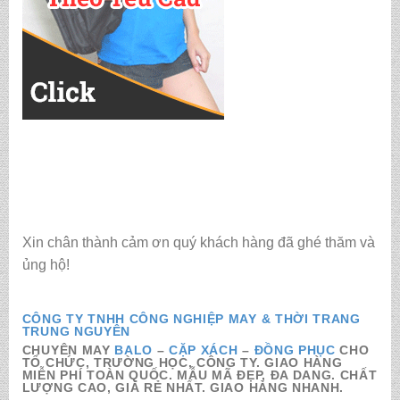
Xin chân thành cảm ơn quý khách hàng đã ghé thăm và
ủng hộ!
CÔNG TY TNHH CÔNG NGHIỆP MAY & THỜI TRANG
TRUNG NGUYÊN
CHUYÊN MAY
BALO
–
CẶP XÁCH
–
ĐỒNG PHỤC
CHO
TỔ CHỨC, TRƯỜNG HỌC, CÔNG TY. GIAO HÀNG
MIỄN PHÍ TOÀN QUỐC. MẪU MÃ ĐẸP, ĐA DANG. CHẤT
LƯỢNG CAO, GIÁ RẺ NHẤT. GIAO HÀNG NHANH.