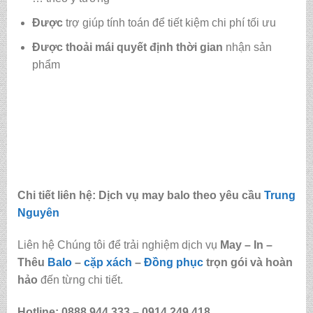
Được
trợ giúp tính toán để tiết kiệm chi phí tối ưu
Được
thoải mái quyết định thời gian
nhận sản
phẩm
Chi tiết liên hệ: Dịch vụ may balo theo yêu cầu
Trung
Nguyên
Liên hệ Chúng tôi để trải nghiệm dịch vụ
May – In –
Thêu
Balo
–
cặp xách
–
Đồng phục
trọn gói và hoàn
hảo
đến từng chi tiết.
Hotline: 0888.944.333 –
0914.249.418