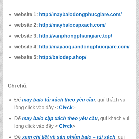
website 1:
http://maybalodongphucgiare.com/
website 2:
http://maybalocapxach.com/
website 3
: http://vanphongphamgiare.top/
website 4:
http://mayaoquandongphucgiare.com/
website 5:
http://balodep.shop/
Ghi chú:
Để
may balo túi xách theo yêu cầu
, quí khách vui
lòng click vào đây <
Cl♥ck
>
Để
may balo cặp xách theo yêu cầu
, quí khách vui
lòng click vào đây <
Cl♥ck
>
Để
xem chi tiết về sản phẩm balo – túi xách
, quí