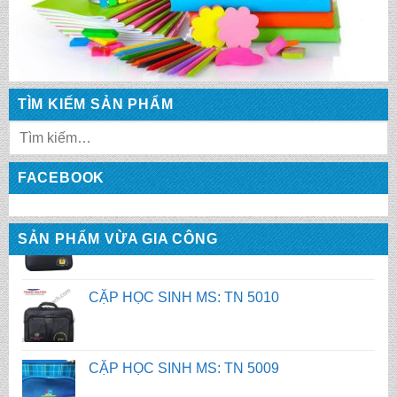
CẶP HỌC SINH MS: TN 5013
CẶP HỌC SINH MS: TN 5012
TÌM KIẾM SẢN PHẨM
CẶP HỌC SINH MS: TN 5011
FACEBOOK
CẶP HỌC SINH MS: TN 5010
SẢN PHẨM VỪA GIA CÔNG
CẶP HỌC SINH MS: TN 5009
CẶP HỌC SINH MS: TN 5008