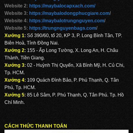
Website 2:
https://maybalocapxach.com/
Website 3:
https://maybalodongphucgiare.com
/
Website 4:
https://maybalotrungnguyen.com
/
Website 5:
https://trungnguyenbags.com
/
Xưởng 1
:
Số 390/60, tổ 20, KP 3, P. Long Bình Tân, TP.
Biên Hoà, Tỉnh Đồng Nai.
Xưởng 2
:
155 - Ấp Long Tường, X. Long An, H. Châu
Thành, Tiền Giang.
Xưởng 3
:
02 - Huỳnh Thị Quyến, Xã Bình Mỹ, H. Củ Chi,
Tp. HCM.
Xưởng 4
:
109 Quách Đình Bảo, P. Phú Thạnh, Q. Tân
Phú, Tp. HCM.
Xưởng 5
:
85 Lê Sâm, P. Phú Thạnh, Q. Tân Phú. Tp. Hồ
Chí Minh.
CÁCH THỨC THANH TOÁN