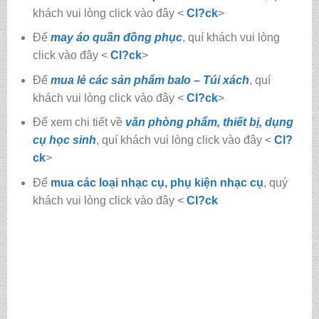
khách vui lòng click vào đây <
Cl?ck
>
Để
may áo quần đồng phục
, quí khách vui lòng
click vào đây <
Cl?ck
>
Để
mua lẻ các sản phẩm balo – Túi xách
, quí
khách vui lòng click vào đây <
Cl?ck
>
Để xem chi tiết về
văn phòng phẩm, thiết bị, dụng
cụ học sinh
, quí khách vui lòng click vào đây <
Cl?
ck
>
Để
mua các loại nhạc cụ, phụ kiện nhạc cụ
, quý
khách vui lòng click vào đây <
Cl?ck