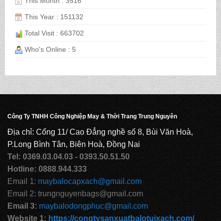
This Month : 3516
This Year : 151132
Total Visit : 663702
CẶP HỌC SINH MS: TN 5016
Who's Online : 5
CẶP HỌC SINH MS: TN 5015
CẶP HỌC SINH MS: TN 5014
Công Ty TNHH Công Nghiệp May & Thời Trang Trung Nguyên
Địa chỉ: Cổng 11/ Cao Đẳng nghề số 8, Bùi Văn Hoà,
P.Long Bình Tân, Biên Hoà, Đồng Nai
CẶP HỌC SINH MS: TN 5013
Tel: 0369.03.04.03 - 0393.50.51.50
Hotline: 0888.944.333
Email 1:
maybalocapxach@gmail.com
CẶP HỌC SINH MS: TN 5012
Email 2: trungnguyenbags@gmail.com
Email 3:
maybalodongphuc@gmail.com
Website 1:
https://congtysanxuatbalotuixach.com/