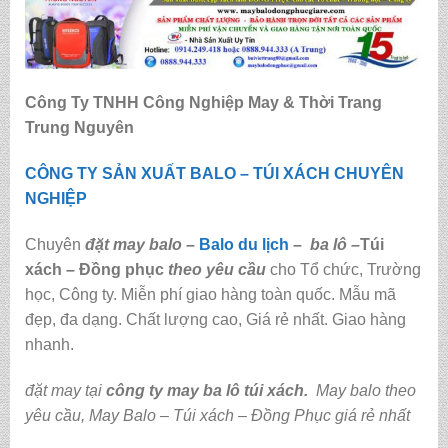
Công Ty TNHH Công Nghiệp May & Thời Trang
Trung Nguyên
CÔNG TY SẢN XUẤT BALO – TÚI XÁCH CHUYÊN
NGHIỆP
Chuyên
đặt may balo
–
Balo du lịch
–
ba lô
–
Túi
xách – Đồng phục
theo yêu cầu
cho Tổ chức, Trường
học, Công ty. Miễn phí giao hàng toàn quốc. Mẫu mã
đẹp, đa dạng. Chất lượng cao, Giá rẻ nhất. Giao hàng
nhanh.
đặt may tại
công ty may ba lô túi xách
.
May balo theo
yêu cầu
,
May Balo – Túi xách – Đồng Phục giá rẻ nhất