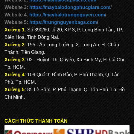
Website 3:
https://maybalodongphucgiare.com
/
Website 4:
https://maybalotrungnguyen.com
/
Website 5:
https://trungnguyenbags.com
/
Xưởng 1
:
Số 390/60, tổ 20, KP 3, P. Long Bình Tân, TP.
Biên Hoà, Tỉnh Đồng Nai.
Xưởng 2
:
155 - Ấp Long Tường, X. Long An, H. Châu
Thành, Tiền Giang.
Xưởng 3
:
02 - Huỳnh Thị Quyến, Xã Bình Mỹ, H. Củ Chi,
Tp. HCM.
Xưởng 4
:
109 Quách Đình Bảo, P. Phú Thạnh, Q. Tân
Phú, Tp. HCM.
Xưởng 5
:
85 Lê Sâm, P. Phú Thạnh, Q. Tân Phú. Tp. Hồ
Chí Minh.
CÁCH THỨC THANH TOÁN