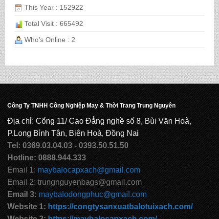
This Year : 152922
Total Visit : 665492
CẶP HỌC SINH MS: TN 5014
Who's Online : 2
CẶP HỌC SINH MS: TN 5013
CẶP HỌC SINH MS: TN 5012
Công Ty TNHH Công Nghiệp May & Thời Trang Trung Nguyên
Địa chỉ: Cổng 11/ Cao Đẳng nghề số 8, Bùi Văn Hoà,
P.Long Bình Tân, Biên Hoà, Đồng Nai
Tel: 0369.03.04.03 - 0393.50.51.50
Hotline: 0888.944.333
Email 1:
maybalocapxach@gmail.com
Email 2: trungnguyenbags@gmail.com
Email 3:
maybalodongphuc@gmail.com
Website 1:
https://congtysanxuatbalotuixach.com/
Website 2:
https://maybalocapxach.com/