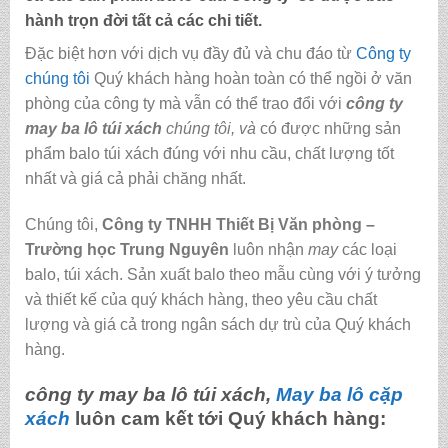
hành trọn đời tất cả các chi tiết.
Đặc biệt hơn với dịch vụ đầy đủ và chu đáo từ
Công ty
chúng tôi
Quý khách hàng hoàn toàn có thể ngồi ở văn
phòng của công ty mà vẫn có thể trao đổi với
công ty
may ba lô túi xách
chúng tôi,
và
có được những sản
phẩm balo túi xách đúng với nhu cầu, chất lượng tốt
nhất và giá cả phải chăng nhất.
Chúng tôi,
C
ông ty TNHH Thiết Bị Văn phòng –
Trường học Trung Nguyên
luôn nhận
may
các loại
balo, túi xách.
Sản xuất balo theo mẫu cùng với ý tưởng
và thiết kế của quý khách hàng, theo yêu cầu chất
lượng và giá cả trong ngân sách dự trù của Quý khách
hàng.
công ty may ba lô túi xách,
May ba lô cặp
xách
luôn cam kết tới Quý khách hàng: