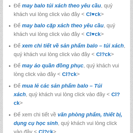
Để
may balo túi xách theo yêu cầu
, quý
khách vui lòng click vào đây <
Cl♥ck
>
Để
may balo cặp xách theo yêu cầu
, quý
khách vui lòng click vào đây <
Cl♥ck
>
Để
xem chi tiết về sản phẩm balo – túi xách
,
quý khách vui lòng click vào đây <
Cl?ck
>
Để
may áo quần đồng phục
, quý khách vui
lòng click vào đây <
Cl?ck
>
Để
mua lẻ các sản phẩm balo – Túi
xách
, quý khách vui lòng click vào đây <
Cl?
ck
>
Để xem chi tiết về
văn phòng phẩm, thiết bị,
dụng cụ học sinh
, quý khách vui lòng click
vào đây <
Cl?ck
>