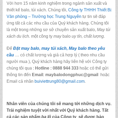
Với hơn 15 năm kinh nghiệm trong ngành sản xuất và
thiết kế balo, túi xách. Chúng tôi,
Công ty THHH Thiết Bị
Văn phòng – Trường học Trung Nguyên
tự tin sẽ đáp
ứng tất cả các nhu cầu của Quý khách hàng. Chúng tôi
là một trong những sơ sở chuyên sản xuất balo,
May túi
xách du lịch.
một công ty
may
balo
uy tín, chất lượng.
Để
Đặt may balo, may túi xách, May balo theo yêu
cầu
… có chất lượng và giá cả hợp lý ( theo nhu cầu
người mua ), Quý khách hàng hãy liên hệ với Công ty
chúng tôi qua :
Hotline : 0888 944 333
hoặc có thể gửi
thông tin đến
Email: maybalodongphuc@gmail
hoặc
Email cá nhân
buiviettrung80@gmail.com
.
Nhân viên của chúng tôi sẽ mang tới những dịch vụ.
Trải nghiệm tuyệt vời nhất với Quý khách hàng. Tất
cả các sản phẩm
ba lô
của Công ty sẽ được bảo