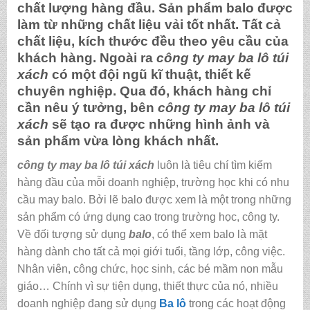
chất lượng hàng đầu. Sản phẩm balo được
làm từ những chất liệu vải tốt nhất. Tất cả
chất liệu, kích thước đều theo yêu cầu của
khách hàng. Ngoài ra
công ty may ba lô túi
xách
có một đội ngũ kĩ thuật, thiết kế
chuyên nghiệp. Qua đó, khách hàng chỉ
cần nêu ý tưởng, bên
công ty may ba lô túi
xách
sẽ tạo ra được những hình ảnh và
sản phẩm vừa lòng khách nhất.
công ty may ba lô túi xách
luôn là tiêu chí tìm kiếm
hàng đầu của mỗi doanh nghiệp, trường học khi có nhu
cầu may balo. Bởi lẽ balo được xem là một trong những
sản phẩm có ứng dụng cao trong trường học, công ty.
Về đối tượng sử dụng
balo
, có thể xem balo là mặt
hàng dành cho tất cả mọi giới tuổi, tầng lớp, công việc.
Nhân viên, công chức, học sinh, các bé mầm non mẫu
giáo… Chính vì sự tiện dụng, thiết thực của nó, nhiều
doanh nghiệp đang sử dụng
Ba lô
trong các hoạt động