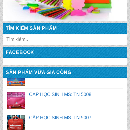
CẶP HỌC SINH MS: TN 5010
TÌM KIẾM SẢN PHẨM
CẶP HỌC SINH MS: TN 5009
FACEBOOK
CẶP HỌC SINH MS: TN 5008
SẢN PHẨM VỪA GIA CÔNG
CẶP HỌC SINH MS: TN 5007
BALO HỌC SINH MS: TN 2058