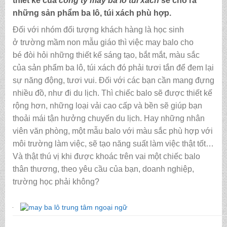
thiết kế của
công ty may ba lô túi xách
sẽ cho ra
những sản phẩm ba lô, túi xách phù hợp.
Đối với nhóm đối tượng khách hàng là học sinh
ở trường mầm non mẫu giáo thì việc may balo cho
bé
đòi hỏi những thiết kế sáng tạo, bắt mắt, màu sắc
của sản phẩm ba lô, túi xách đó phải tươi tắn để đem lại
sự năng động, tươi vui. Đối với các bạn cần mang đựng
nhiều đồ, như đi du lịch. Thì chiếc balo sẽ được thiết kế
rộng hơn, những loại vải cao cấp và bền sẽ giúp bạn
thoải mái tận hưởng chuyến du lịch. Hay những nhân
viên văn phòng, một mẫu balo với màu sắc phù hợp với
môi trường làm việc, sẽ tạo năng suất làm việc thật tốt…
Và thật thú vị khi được khoác trên vai một chiếc balo
thân thương, theo yêu cầu của bạn, doanh nghiệp,
trường học phải không?