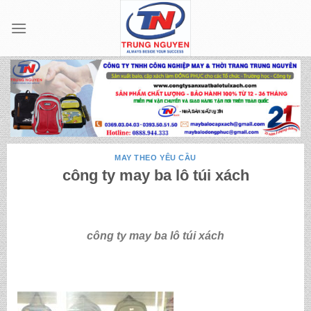
Skip
to
content
MAY THEO YÊU CẦU
công ty may ba lô túi xách
công ty may ba lô túi xách