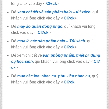
lòng click vào đây <
Cl♥ck
>
Để
xem chi tiết về sản phẩm balo – túi xách
, quí
khách vui lòng click vào đây <
Cl?ck
>
Để
may áo quần đồng phục
, quí khách vui lòng
click vào đây <
Cl?ck
>
Để
mua lẻ các sản phẩm balo – Túi xách
, quí
khách vui lòng click vào đây <
Cl?ck
>
Để xem chi tiết về
văn phòng phẩm, thiết bị, dụng
cụ học sinh
, quí khách vui lòng click vào đây <
Cl?
ck
>
Để
mua các loại nhạc cụ, phụ kiện nhạc cụ
, quý
khách vui lòng click vào đây <
Cl?ck