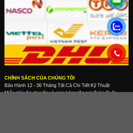
.
.
CHÍNH SÁCH CỦA CHÚNG TÔI
Bảo Hành 12 - 36 Tháng Tất Cả Chi Tiết Kỹ Thuật
Miễn phí vận chuyển và giao hàng tận nơi Toàn Quốc
Hỗ Trợ Thiết Kế Mẫu Miễn phí
CHÚNG TÔI CAM KẾT
Sản phẩm chất lượng
Nhà cung cấp uy tín nhất
Miễn phí vận chuyển và giao hàng tận nơi Toàn Quốc