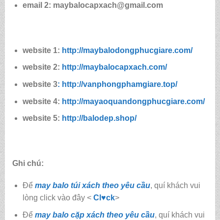
email 2: maybalocapxach@gmail.com
website 1:
http://maybalodongphucgiare.com/
website 2:
http://maybalocapxach.com/
website 3
: http://vanphongphamgiare.top/
website 4:
http://mayaoquandongphucgiare.com/
website 5:
http://balodep.shop/
Ghi chú:
Để
may balo túi xách theo yêu cầu
, quí khách vui
lòng click vào đây <
Cl♥ck
>
Để
may balo cặp xách theo yêu cầu
, quí khách vui