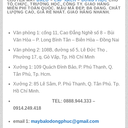
CHUYÊN MAY
BALO
–
CẶP XÁCH
–
ĐỒNG PHỤC
CHO
TỔ CHỨC, TRƯỜNG HỌC, CÔNG TY. GIAO HÀNG
MIỄN PHÍ TOÀN QUỐC. MẪU MÃ ĐẸP, ĐA DANG. CHẤT
LƯỢNG CAO, GIÁ RẺ NHẤT. GIAO HÀNG NHANH.
Văn phòng 1: cổng 11, Cao Đẳng Nghề số 8 – Bùi
Văn Hòa – P. Long Bình Tân – Biên Hòa – Đồng Nai
Văn phòng 2: 108B, đường số 5, Lê Đức Thọ ,
Phường 17, q. Gò Vấp, Tp. Hồ Chí Minh
Xưởng 1: 109 Quách Đình Bảo, P. Phú Thạnh, Q.
Tân Phú, Tp. Hcm.
Xưởng 2: 85 Lê Sâm, P. Phú Thạnh, Q. Tân Phú. Tp.
Hồ Chí Minh.
TEL: 0888.944.333 –
0914.249.418
email 1:
maybalodongphuc@gmail.com