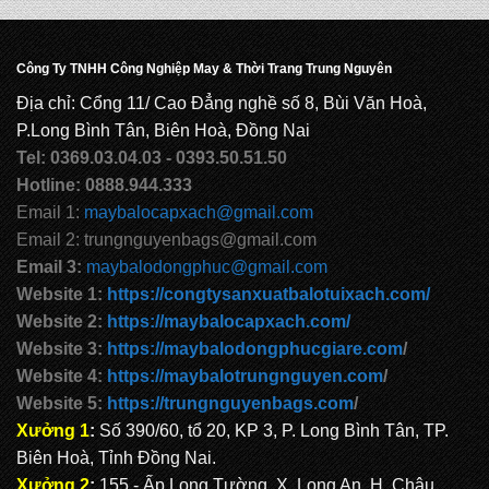
BALO HỌC SINH MS: TN 2069
Công Ty TNHH Công Nghiệp May & Thời Trang Trung Nguyên
Địa chỉ: Cổng 11/ Cao Đẳng nghề số 8, Bùi Văn Hoà,
P.Long Bình Tân, Biên Hoà, Đồng Nai
BALO HỌC SINH MS: TN 2068
Tel: 0369.03.04.03 - 0393.50.51.50
Hotline: 0888.944.333
Email 1:
maybalocapxach@gmail.com
Email 2: trungnguyenbags@gmail.com
CẶP HỌC SINH MS: TN 5016
Email 3:
maybalodongphuc@gmail.com
Website 1:
https://congtysanxuatbalotuixach.com/
Website 2:
https://maybalocapxach.com/
CẶP HỌC SINH MS: TN 5015
Website 3:
https://maybalodongphucgiare.com
/
Website 4:
https://maybalotrungnguyen.com
/
Website 5:
https://trungnguyenbags.com
/
CẶP HỌC SINH MS: TN 5014
Xưởng 1
:
Số 390/60, tổ 20, KP 3, P. Long Bình Tân, TP.
Biên Hoà, Tỉnh Đồng Nai.
Xưởng 2
:
155 - Ấp Long Tường, X. Long An, H. Châu