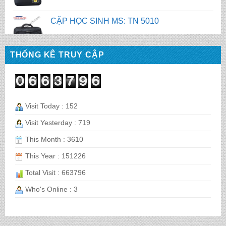
CẶP HỌC SINH MS: TN 5009
THỐNG KÊ TRUY CẬP
CẶP HỌC SINH MS: TN 5008
CẶP HỌC SINH MS: TN 5007
Visit Today : 152
Visit Yesterday : 719
BALO HỌC SINH MS: TN 2058
This Month : 3610
This Year : 151226
Total Visit : 663796
BALO HỌC SINH MS: TN 2056
Who's Online : 3
BALO HỌC SINH MS: TN 2070