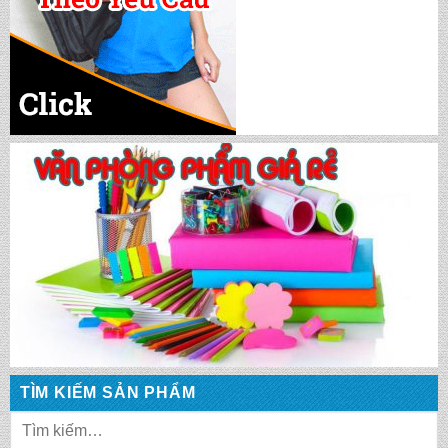
CẶP HỌC SINH MS: TN 5016
TÌM KIẾM SẢN PHẨM
CẶP HỌC SINH MS: TN 5015