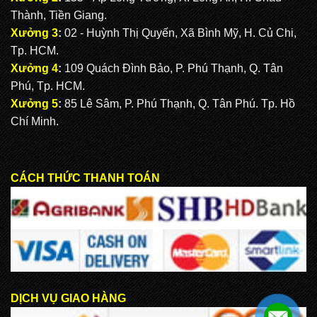
CẶP HỌC SINH MS: TN 5013
Thành, Tiền Giang.
Xưởng 3
:
02 - Huỳnh Thị Quyến, Xã Bình Mỹ, H. Củ Chi,
Tp. HCM.
CẶP HỌC SINH MS: TN 5012
Xưởng 4
:
109 Quách Đình Bảo, P. Phú Thạnh, Q. Tân
Phú, Tp. HCM.
Xưởng 5
:
85 Lê Sâm, P. Phú Thạnh, Q. Tân Phú. Tp. Hồ
Chí Minh.
CÁCH THỨC THANH TOÁN
DỊCH VỤ GIAO HÀNG