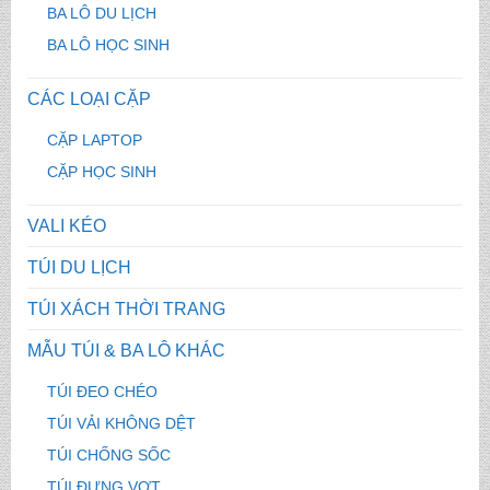
BA LÔ DU LỊCH
BA LÔ HỌC SINH
CÁC LOẠI CẶP
CẶP LAPTOP
CẶP HỌC SINH
VALI KÉO
TÚI DU LỊCH
TÚI XÁCH THỜI TRANG
MẪU TÚI & BA LÔ KHÁC
TÚI ĐEO CHÉO
TÚI VẢI KHÔNG DỆT
TÚI CHỐNG SỐC
TÚI ĐỰNG VỢT