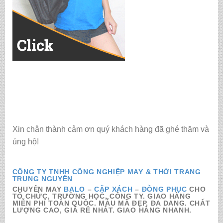
Xin chân thành cảm ơn quý khách hàng đã ghé thăm và
ủng hộ!
CÔNG TY TNHH CÔNG NGHIỆP MAY & THỜI TRANG
TRUNG NGUYÊN
CHUYÊN MAY
BALO
–
CẶP XÁCH
–
ĐỒNG PHỤC
CHO
TỔ CHỨC, TRƯỜNG HỌC, CÔNG TY. GIAO HÀNG
MIỄN PHÍ TOÀN QUỐC. MẪU MÃ ĐẸP, ĐA DANG. CHẤT
LƯỢNG CAO, GIÁ RẺ NHẤT. GIAO HÀNG NHANH.