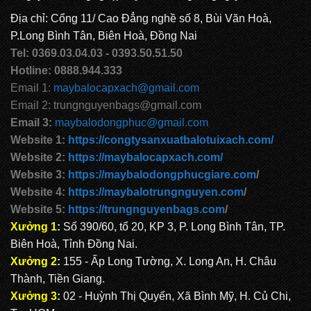
Địa chỉ: Cổng 11/ Cao Đẳng nghề số 8, Bùi Văn Hoà,
P.Long Bình Tân, Biên Hoà, Đồng Nai
CẶP HỌC SINH MS: TN 5012
Tel: 0369.03.04.03 - 0393.50.51.50
Hotline: 0888.944.333
Email 1:
maybalocapxach@gmail.com
Email 2: trungnguyenbags@gmail.com
Email 3:
maybalodongphuc@gmail.com
Website 1:
https://congtysanxuatbalotuixach.com/
Website 2:
https://maybalocapxach.com/
Website 3:
https://maybalodongphucgiare.com
/
Website 4:
https://maybalotrungnguyen.com
/
Website 5:
https://trungnguyenbags.com
/
Xưởng 1
:
Số 390/60, tổ 20, KP 3, P. Long Bình Tân, TP.
Biên Hoà, Tỉnh Đồng Nai.
Xưởng 2
:
155 - Ấp Long Tường, X. Long An, H. Châu
Thành, Tiền Giang.
Xưởng 3
:
02 - Huỳnh Thị Quyến, Xã Bình Mỹ, H. Củ Chi,