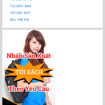
TÚI MÁY ẢNH
TÚI DÂY RÚT
ĐỊU TRẺ EM
CẶP HỌC SINH MS: TN 5016
CẶP HỌC SINH MS: TN 5015