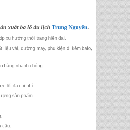
sản xuất ba lô du lịch
Trung Nguyên
.
ịp xu hướng thời trang hiện đại.
liệu vải, đường may, phụ kiện đi kèm balo,
iao hàng nhanh chóng.
c tối đa chi phí.
 lượng sản phẩm.
g.
u cầu.