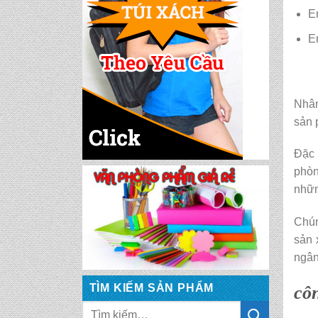
E
E
Nhân
sản
CẶP HỌC SINH MS:
TN 5016
Đặc 
phòn
nhữ
CẶP HỌC SINH MS:
TN 5015
Chún
sản 
CẶP HỌC SINH MS:
ngân
TN 5014
TÌM KIẾM SẢN PHẨM
côn
CẶP HỌC SINH MS:
TN 5013