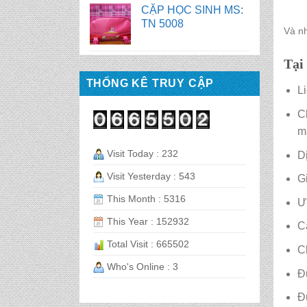
CẶP HỌC SINH MS:
TN 5007
Và n
Tại
BALO HỌC SINH MS:
TN 2058
THỐNG KÊ TRUY CẬP
L
C
BALO HỌC SINH MS:
m
TN 2056
Visit Today : 232
D
BALO HỌC SINH MS:
Visit Yesterday : 543
G
TN 2070
This Month : 5316
Ư
This Year : 152932
C
BALO HỌC SINH MS:
TN 2069
Total Visit : 665502
C
Who's Online : 3
Đ
BALO HỌC SINH MS:
TN 2068
Đ