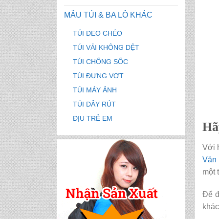
MẪU TÚI & BA LÔ KHÁC
TÚI ĐEO CHÉO
TÚI VẢI KHÔNG DỆT
TÚI CHỐNG SỐC
TÚI ĐỰNG VỢT
TÚI MÁY ẢNH
TÚI DÂY RÚT
ĐỊU TRẺ EM
Hã
Với 
Văn 
một 
Để 
khác