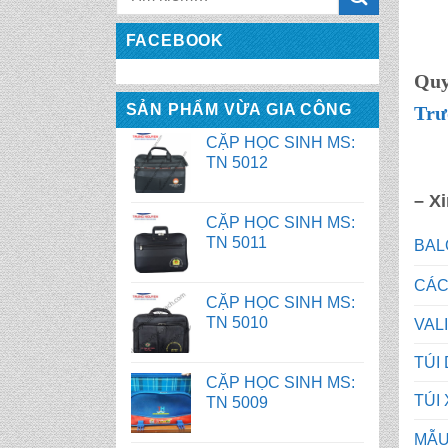
FACEBOOK
CẶP HỌC SINH MS:
Quy
TN 5012
SẢN PHẨM VỪA GIA CÔNG
Trư
CẶP HỌC SINH MS:
TN 5011
– X
CẶP HỌC SINH MS:
TN 5010
BAL
CÁC
CẶP HỌC SINH MS:
TN 5009
VAL
TÚI
CẶP HỌC SINH MS:
TN 5008
TÚI
MẪU