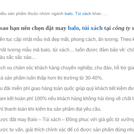
hiều sản phẩm thuộc nhóm ngành
balo
,
Túi xách
khác…,
 sao bạn nên chọn đặt may
balo
,
túi xách
tại
công ty 
iên tục cập nhật mẫu mã đẹp mắt, phong cách, ấn tượng. Theo k
hất lượng mẫu mã balo, túi xách… luôn được đảm bảo về: chất 
àu sắc sắc sảo…
ịch vụ chăm sóc khách hàng chuyên nghiệp, chu đáo, hỗ trợ g
iá sản phẩm luôn thấp hơn thị trường từ 30-40%.
u đãi miễn phí giao hàng toàn quốc giúp quý khách tiết kiệm đượ
am kết hoàn phí 100% nếu khách hàng không hài lòng về chất
hỉ thanh toán khi kiểm tra sản phẩm đạt yêu cầu.
ược đặt may Balo – Túi xách – Đồng phục với giá gốc từ xưởn
ược tư vấn, giải thích chính xác để có được sản phẩm đúng nh