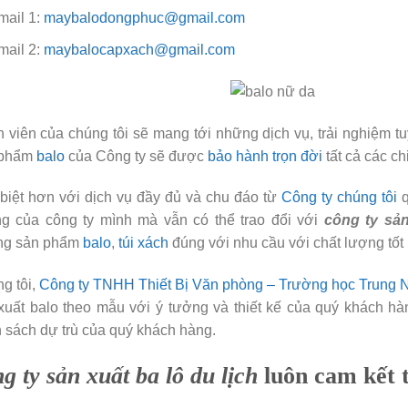
mail 1:
maybalodongphuc@gmail.com
mail 2:
maybalocapxach@gmail.com
 viên của chúng tôi sẽ mang tới những dịch vụ, trải nghiệm tu
 phẩm
balo
của Công ty sẽ được
bảo hành trọn đời
tất cả các chi 
biệt hơn với dịch vụ đầy đủ và chu đáo từ
Công ty chúng tôi
q
g của công ty mình mà vẫn có thể trao đổi với
công ty sản
ng sản phẩm
balo
,
túi xách
đúng với nhu cầu với chất lượng tốt 
g tôi,
Công ty TNHH Thiết Bị Văn phòng – Trường học Trung 
xuất balo theo mẫu với ý tưởng và thiết kế của quý khách hà
 sách dự trù của quý khách hàng.
g ty sản xuất ba lô du lịch
luôn cam kết 