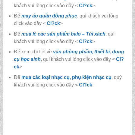
khách vui lòng click vào đây <
Cl?ck
>
Để
may áo quần đồng phục
, quí khách vui lòng
click vào đây <
Cl?ck
>
Để
mua lẻ các sản phẩm balo – Túi xách
, quí
khách vui lòng click vào đây <
Cl?ck
>
Để xem chi tiết về
văn phòng phẩm, thiết bị, dụng
cụ học sinh
, quí khách vui lòng click vào đây <
Cl?
ck
>
Để
mua các loại nhạc cụ, phụ kiện nhạc cụ
, quý
khách vui lòng click vào đây <
Cl?ck