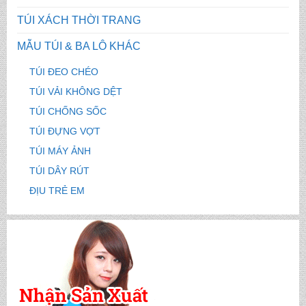
TÚI XÁCH THỜI TRANG
MẪU TÚI & BA LÔ KHÁC
TÚI ĐEO CHÉO
TÚI VẢI KHÔNG DỆT
TÚI CHỐNG SỐC
TÚI ĐỰNG VỢT
TÚI MÁY ẢNH
TÚI DÂY RÚT
ĐỊU TRẺ EM
CẶP HỌC SINH MS: TN 5016