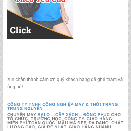
Xin chân thành cảm ơn quý khách hàng đã ghé thăm và
ủng hộ!
CÔNG TY TNHH CÔNG NGHIỆP MAY & THỜI TRANG
TRUNG NGUYÊN
CHUYÊN MAY
BALO
–
CẶP XÁCH
–
ĐỒNG PHỤC
CHO
TỔ CHỨC, TRƯỜNG HỌC, CÔNG TY. GIAO HÀNG
MIỄN PHÍ TOÀN QUỐC. MẪU MÃ ĐẸP, ĐA DANG. CHẤT
LƯỢNG CAO, GIÁ RẺ NHẤT. GIAO HÀNG NHANH.