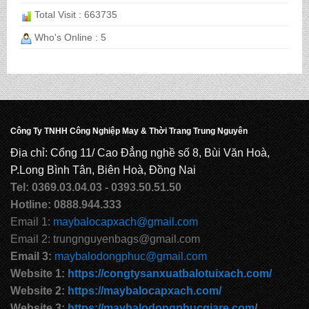
Total Visit : 663735
Who's Online : 5
CẶP HỌC SINH MS: TN 5013
CẶP HỌC SINH MS: TN 5012
Công Ty TNHH Công Nghiệp May & Thời Trang Trung Nguyên
Địa chỉ: Cổng 11/ Cao Đẳng nghề số 8, Bùi Văn Hoà,
P.Long Bình Tân, Biên Hoà, Đồng Nai
Tel: 0369.03.04.03 - 0393.50.51.50
Hotline: 0888.944.333
Email 1:
maybalocapxach@gmail.com
Email 2: trungnguyenbags@gmail.com
Email 3:
maybalodongphuc@gmail.com
Website 1:
https://congtysanxuatbalotuixach.com/
Website 2:
https://maybalocapxach.com/
Website 3:
https://maybalodongphucgiare.com
/