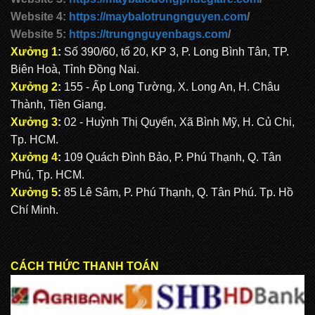
Website 4:
https://maybalotrungnguyen.com
/
Website 5:
https://trungnguyenbags.com
/
Xưởng 1
:
Số 390/60, tổ 20, KP 3, P. Long Bình Tân, TP.
Biên Hoà, Tỉnh Đồng Nai.
Xưởng 2
:
155 - Ấp Long Tường, X. Long An, H. Châu
Thành, Tiền Giang.
Xưởng 3
:
02 - Huỳnh Thị Quyến, Xã Bình Mỹ, H. Củ Chi,
Tp. HCM.
Xưởng 4
:
109 Quách Đình Bảo, P. Phú Thạnh, Q. Tân
Phú, Tp. HCM.
Xưởng 5
:
85 Lê Sâm, P. Phú Thạnh, Q. Tân Phú. Tp. Hồ
Chí Minh.
CÁCH THỨC THANH TOÁN