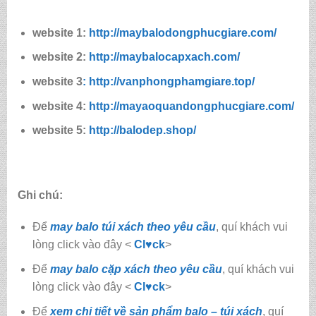
website 1:
http://maybalodongphucgiare.com/
website 2:
http://maybalocapxach.com/
website 3
: http://vanphongphamgiare.top/
website 4:
http://mayaoquandongphucgiare.com/
website 5:
http://balodep.shop/
Ghi chú:
Để
may balo túi xách theo yêu cầu
, quí khách vui
lòng click vào đây <
Cl♥ck
>
Để
may balo cặp xách theo yêu cầu
, quí khách vui
lòng click vào đây <
Cl♥ck
>
Để
xem chi tiết về sản phẩm balo – túi xách
, quí