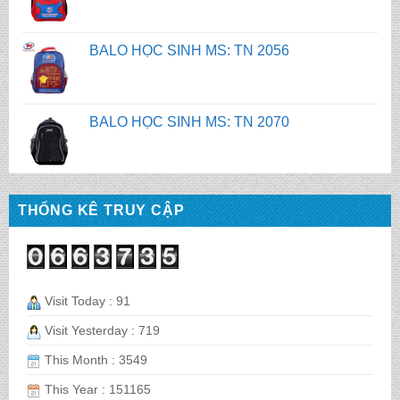
BALO HỌC SINH MS: TN 2070
BALO HỌC SINH MS: TN 2069
BALO HỌC SINH MS: TN 2068
THỐNG KÊ TRUY CẬP
CẶP HỌC SINH MS: TN 5016
Visit Today : 91
CẶP HỌC SINH MS: TN 5015
Visit Yesterday : 719
This Month : 3549
This Year : 151165
CẶP HỌC SINH MS: TN 5014