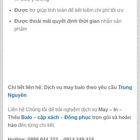
Được
trợ giúp tính toán để tiết kiệm chi phí tối ưu
Được
thoải mái quyết định thời gian
nhận sản
phẩm
Chi tiết liên hệ: Dịch vụ may balo theo yêu cầu
Trung
Nguyên
Liên hệ Chúng tôi để trải nghiệm dịch vụ
May – In –
Thêu
Balo
–
cặp xách
–
Đồng phục
trọn gói và hoàn
hảo
đến từng chi tiết.
Hotline: 0888.944.333 –
0914.249.418